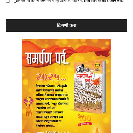
पुढील वेळी मी टिप्पणी केल्यावर या ब्राउझरमध्ये माझे नाव, ईमेल आणि वेबसाइट जतन करा.