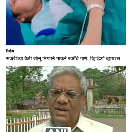
विशेष
सर्जरीच्या वेळी सोनू निगमने गायले रफींचे गाणे, व्हिडिओ व्हायरल