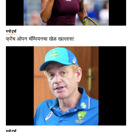
स्पोर्ट्स
फ्रेंच ओपन चॅम्पियनचा खेळ खल्लास!
स्पोर्ट्स