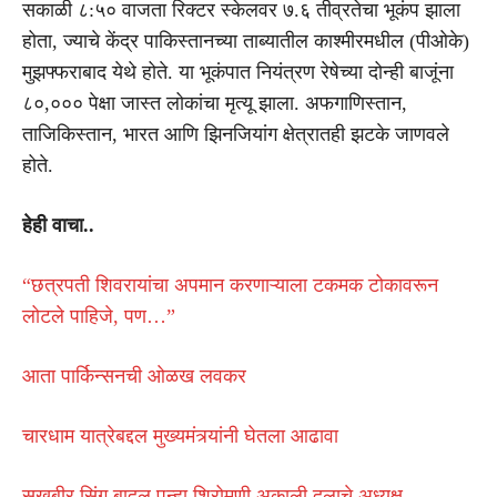
सकाळी ८:५० वाजता रिक्टर स्केलवर ७.६ तीव्रतेचा भूकंप झाला
होता, ज्याचे केंद्र पाकिस्तानच्या ताब्यातील काश्मीरमधील (पीओके)
मुझफ्फराबाद येथे होते. या भूकंपात नियंत्रण रेषेच्या दोन्ही बाजूंना
८०,००० पेक्षा जास्त लोकांचा मृत्यू झाला. अफगाणिस्तान,
ताजिकिस्तान, भारत आणि झिनजियांग क्षेत्रातही झटके जाणवले
होते.
हेही वाचा..
“छत्रपती शिवरायांचा अपमान करणाऱ्याला टकमक टोकावरून
लोटले पाहिजे, पण…”
आता पार्किन्सनची ओळख लवकर
चारधाम यात्रेबद्दल मुख्यमंत्र्यांनी घेतला आढावा
सुखबीर सिंग बादल पुन्हा शिरोमणी अकाली दलाचे अध्यक्ष