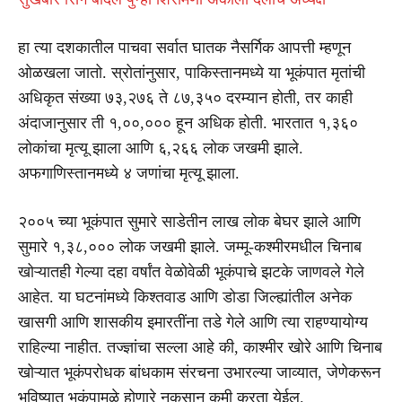
हा त्या दशकातील पाचवा सर्वात घातक नैसर्गिक आपत्ती म्हणून
ओळखला जातो. स्रोतांनुसार, पाकिस्तानमध्ये या भूकंपात मृतांची
अधिकृत संख्या ७३,२७६ ते ८७,३५० दरम्यान होती, तर काही
अंदाजानुसार ती १,००,००० हून अधिक होती. भारतात १,३६०
लोकांचा मृत्यू झाला आणि ६,२६६ लोक जखमी झाले.
अफगाणिस्तानमध्ये ४ जणांचा मृत्यू झाला.
२००५ च्या भूकंपात सुमारे साडेतीन लाख लोक बेघर झाले आणि
सुमारे १,३८,००० लोक जखमी झाले. जम्मू-कश्मीरमधील चिनाब
खोऱ्यातही गेल्या दहा वर्षांत वेळोवेळी भूकंपाचे झटके जाणवले गेले
आहेत. या घटनांमध्ये किश्तवाड आणि डोडा जिल्ह्यांतील अनेक
खासगी आणि शासकीय इमारतींना तडे गेले आणि त्या राहण्यायोग्य
राहिल्या नाहीत. तज्ज्ञांचा सल्ला आहे की, काश्मीर खोरे आणि चिनाब
खोऱ्यात भूकंपरोधक बांधकाम संरचना उभारल्या जाव्यात, जेणेकरून
भविष्यात भूकंपामुळे होणारे नुकसान कमी करता येईल.