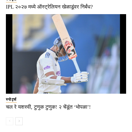
IPL २०२७ मध्ये ऑस्ट्रेलियन खेळाडूंवर निर्बंध?
स्पोर्ट्स
चल रे यशस्वी, टुणुक टुणुक! २ चेंडूंत ‘भोपळा’!