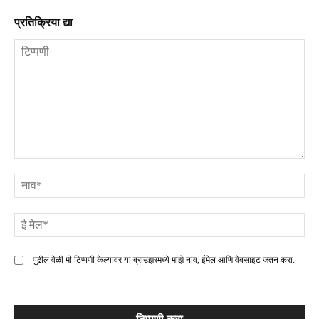
प्रतिक्रिया द्या
टिप्पणी
ना
ई
मे
पुढील वेळी मी टिप्पणी केल्यावर या ब्राउझरमध्ये माझे नाव, ईमेल आणि वेबसाइट जतन करा.