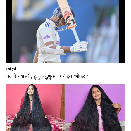
स्पोर्ट्स
चल रे यशस्वी, टुणुक टुणुक! २ चेंडूंत ‘भोपळा’!