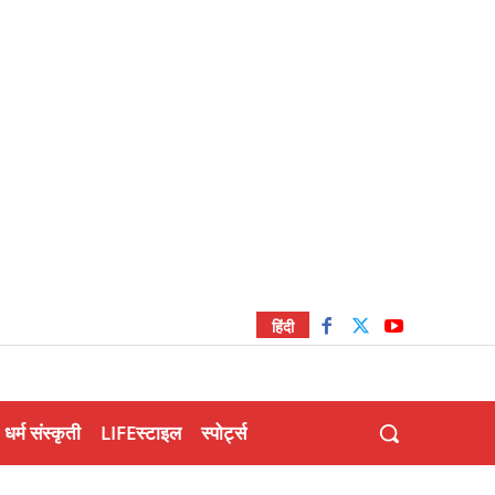
हिंदी
धर्म संस्कृती
LIFEस्टाइल
स्पोर्ट्स