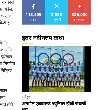
या सरकारी
ात येईल.
113,459
2,036
326,000
पक ऊर्जा
चाहते
अनुयायी
सदस्य यादी
वेळी हा
इतर नवीनतम कथा
थेनॉल
पादक आणि
 इथेनॉल
्या नियमित
 मिश्रित
ाणावर
ऱ्या
स्पोर्ट्स
अनमोल एक्काकडे ज्युनियर हॉकी संघाची
मदत होते
धुरा