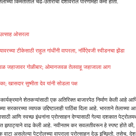
लाच्या किमतीतील चढ-उतारांचा देशावरील परिणामही कमी होतो.
ा उत्साह ओसरला
 दौऱ्यावरच्या टीकेसाठी राहुल गांधींनी वापरला, नॉर्वेऐवजी स्वीडनचा झेंडा
ाजवळ जहाजावर गोळीबार; ओमानजवळ तेलवाहू जहाजाला आग
ा; खासदार सुष्मीता देव यांनी सोडला पक्ष
कार्यक्रमाने शेतकऱ्यांसाठी एक अतिरिक्त बाजारपेठ निर्माण केली आहे आण
याच्या सरकारच्या व्यापक उद्दिष्टालाही पाठिंबा दिला आहे. भारताने तेलाच्या
साठी आणि स्वच्छ इंधनांना प्रोत्साहन देण्यासाठी गेल्या दशकात पेट्रोल
त झपाट्याने वाढ केली आहे. नवीनतम कर सवलतीवरून हे स्पष्ट होते की,
वाटा असलेल्या पेट्रोलच्या वापराला प्रोत्साहन देऊ इच्छितो. तसेच, देश 