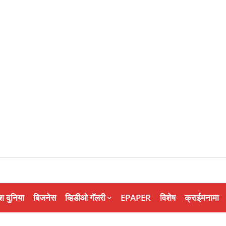
श दुनिया
बिजनेस
व्हिडीओ गॅलरी
EPAPER
विशेष
क्राईमनामा