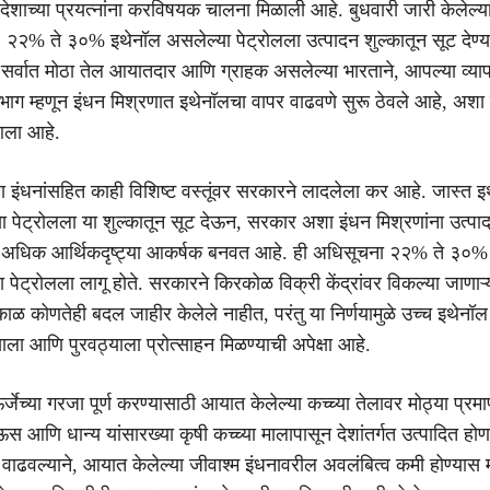
 देशाच्या प्रयत्नांना करविषयक चालना मिळाली आहे. बुधवारी जारी केलेल्
 २२% ते ३०% इथेनॉल असलेल्या पेट्रोलला उत्पादन शुल्कातून सूट देण्य
र्वात मोठा तेल आयातदार आणि ग्राहक असलेल्या भारताने, आपल्या व्या
ा भाग म्हणून इंधन मिश्रणात इथेनॉलचा वापर वाढवणे सुरू ठेवले आहे, अशा 
 आला आहे.
हा इंधनांसहित काही विशिष्ट वस्तूंवर सरकारने लादलेला कर आहे. जास्त इ
ा पेट्रोलला या शुल्कातून सूट देऊन, सरकार अशा इंधन मिश्रणांना उत्
ठी अधिक आर्थिकदृष्ट्या आकर्षक बनवत आहे. ही अधिसूचना २२% ते ३०%
पेट्रोलला लागू होते. सरकारने किरकोळ विक्री केंद्रांवर विकल्या जाणाऱ
त्काळ कोणतेही बदल जाहीर केलेले नाहीत, परंतु या निर्णयामुळे उच्च इथेनॉल
साला आणि पुरवठ्याला प्रोत्साहन मिळण्याची अपेक्षा आहे.
जेच्या गरजा पूर्ण करण्यासाठी आयात केलेल्या कच्च्या तेलावर मोठ्या प्रम
 आणि धान्य यांसारख्या कृषी कच्च्या मालापासून देशांतर्गत उत्पादित होणा
वाढवल्याने, आयात केलेल्या जीवाश्म इंधनावरील अवलंबित्व कमी होण्यास 