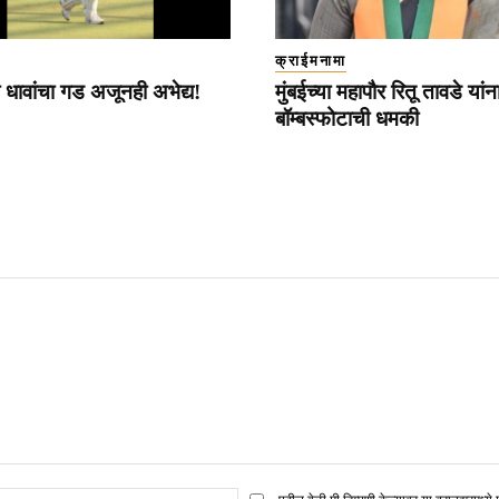
क्राईमनामा
 धावांचा गड अजूनही अभेद्य!
मुंबईच्या महापौर रितू तावडे यांना 
बॉम्बस्फोटाची धमकी
ई