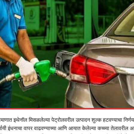
्रमाणात इथेनॉल मिसळलेल्या पेट्रोलवरील उत्पादन शुल्क हटवण्याचा निर्ण
र्यायी इंधनाचा वापर वाढवण्याच्या आणि आयात केलेल्या कच्च्या तेलावरील अ