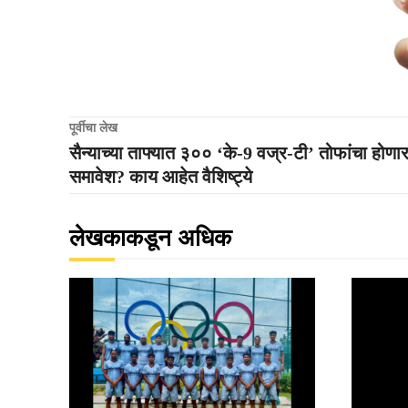
पूर्वीचा लेख
सैन्याच्या ताफ्यात ३०० ‘के-9 वज्र-टी’ तोफांचा होणा
समावेश? काय आहेत वैशिष्ट्ये
लेखकाकडून अधिक