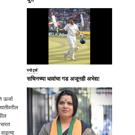
स्पोर्ट्स
सचिनच्या धावांचा गड अजूनही अभेद्य!
ि ऊर्जा
 आयातीवरील
मधील
 भारत
वाढत्या