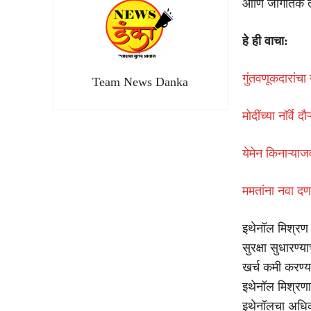
आणि जागतिक ते
हे ही वाचा:
गुंतवणूकदारांच
Team News Danka
मोदींच्या नॉर्वे
येमेन किनाऱ्य
ममतांना नवा दणक
इथेनॉल मिश्रण 
सुरक्षा सुधारण्
खर्च कमी करण्या
इथेनॉल मिश्रणा
इथेनॉलचा अधिक 