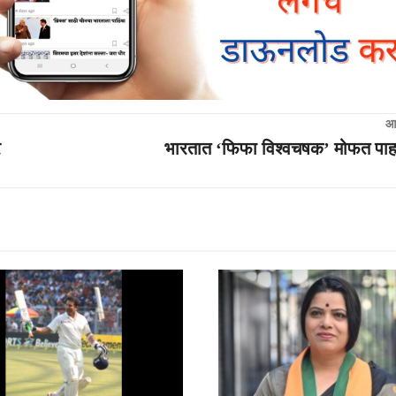
आ
र
भारतात ‘फिफा विश्वचषक’ मोफत पाह