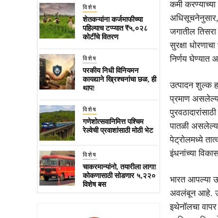
कमी करण्याच्या
विशेष
अधिसूचनेनुसार,
शेतकऱ्यांना कर्जमाफीच्या
पहिल्याच टप्प्यात ₹५,०२८
जगातील तिसरा स
कोटींचे वितरण
सुरक्षा धोरणाच
निर्णय घेण्यात
विशेष
परकीय निधी विनियमन
कायद्याने ख्रिश्चनांचा छळ, ही
उत्पादन शुल्क 
थाप!
प्रमाण असलेल्य
विशेष
पुरवठादारांसा
गणेशोत्सवानिमित्त पश्चिम
पातळी असलेल्या 
रेल्वेची प्रवाशांसाठी मोठी भेट
पेट्रोलमध्ये ता
इंधनांच्या विका
विशेष
चाकरमान्यांनो, तयारीला लागा!
कोकणासाठी सोडणार ५,२२०
भारत आपल्या ऊर्
विशेष बस
अवलंबून आहे. ऊस
इथेनॉलचा वापर 