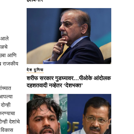
त आले
ाळचे
देउबा आणि
मुख राजकीय
देश दुनिया
शरीफ सरकार गुडघ्यावर…पीओके आंदोलक
दहशतवादी नव्हेतर ‘देशभक्त’
ंच्यात
 आपल्या
दोन्ही
करण्याचा
्ही देशांचे
, विकास