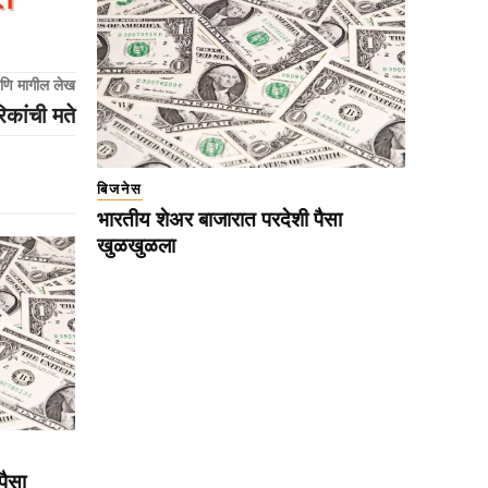
णि मागील लेख
िकांची मते
बिजनेस
भारतीय शेअर बाजारात परदेशी पैसा
खुळखुळला
पैसा