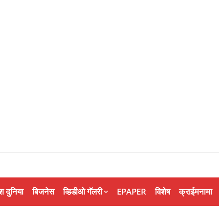
श दुनिया
बिजनेस
व्हिडीओ गॅलरी
EPAPER
विशेष
क्राईमनामा