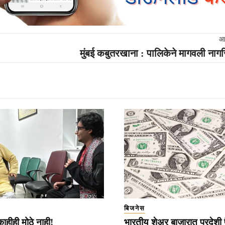
आ
मुंबई कबुतरखाना : पालिकेने मागवली नागर
बिजनेस
 काहीही मोठे नाही!
भारतीय शेअर बाजारात परदेशी 