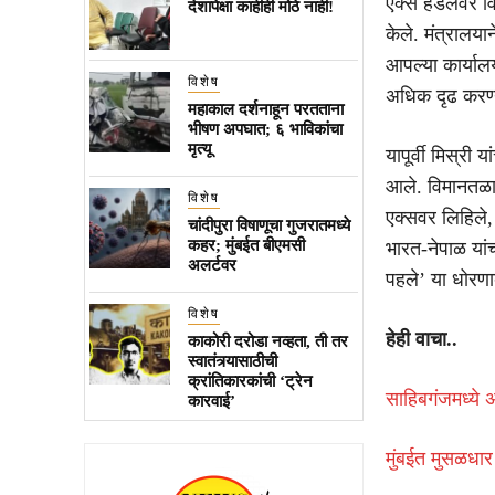
एक्स हँडलवर वि
देशापेक्षा काहीही मोठे नाही!
केले. मंत्रालया
आपल्या कार्याल
विशेष
अधिक दृढ करण्या
महाकाल दर्शनाहून परतताना
भीषण अपघात; ६ भाविकांचा
मृत्यू
यापूर्वी मिस्री
आले. विमानतळावर
विशेष
एक्सवर लिहिले,
चांदीपुरा विषाणूचा गुजरातमध्ये
कहर; मुंबईत बीएमसी
भारत-नेपाळ यां
अलर्टवर
पहले’ या धोरणा
विशेष
हेही वाचा..
काकोरी दरोडा नव्हता, ती तर
स्वातंत्र्यासाठीची
क्रांतिकारकांची ‘ट्रेन
साहिबगंजमध्ये
कारवाई’
मुंबईत मुसळधार