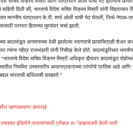
देश सचिव विक्रम मिस्री आणि पंतप्रधान ओली यांची भेट झाल्याचे छाया
ने माहिती दिली की, भारताचे विदेश सचिव विक्रम मिस्री यांनी सिंहदरबार स
यात माननीय पंतप्रधान के.पी. शर्मा ओली यांची भेट घेतली, जिथे नेपाळ-भा
साठी परस्पर हिताच्या मुद्द्यांवर चर्चा झाली.
 यांच्या काठमांडूत आगमनाच्या वेळी झालेल्या स्वागताचे छायाचित्रही शेअर क
 त्यांना गहेंद्र राजभंडारी यांनी रिसीव्ह केले होते. काठमांडूस्थित भारतीय
 “भारताचे विदेश सचिव विक्रम मिस्री अधिकृत दौर्‍यावर काठमांडूत पोहोचल
च्यातील नियमित उच्चस्तरीय आदानप्रदानाच्या परंपरेचे प्रतिक आहे आणि 
बद्दल भारताची बांधिलकी दाखवते.”
 अवैध खाणकामावर कारवाई
 पावसात इंडिगोने प्रवाशांसाठी ट्रॅव्हल अॅडव्हायजरी केली जारी