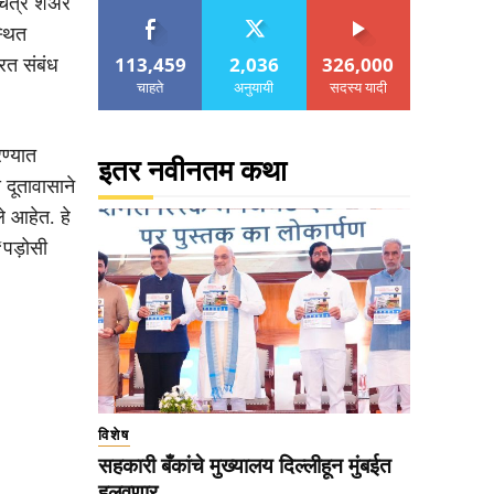
चित्र शेअर
्थित
113,459
2,036
326,000
रत संबंध
चाहते
अनुयायी
सदस्य यादी
रण्यात
इतर नवीनतम कथा
 दूतावासाने
े आहेत. हे
‘पड़ोसी
विशेष
सहकारी बँकांचे मुख्यालय दिल्लीहून मुंबईत
हलवणार