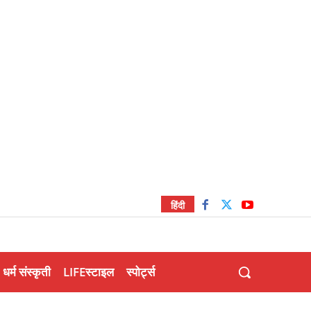
हिंदी
धर्म संस्कृती
LIFEस्टाइल
स्पोर्ट्स