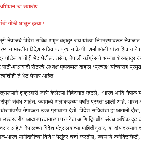
 अभियान’चा समारोप
थ्याची गोळी घालून हत्या !
्री नेपाळचे विदेश सचिव अमृत बहादुर राय यांच्या निमंत्रणावरून नेपाळा
ादरम्यान भारतीय विदेश सचिव पंतप्रधान के.पी. शर्मा ओली यांच्याशिवाय नेप
ंद्र पौडेल यांचीही भेट घेतील. तसेच, नेपाळी काँग्रेसचे अध्यक्ष शेरबहादुर 
ट पार्टी-माओवादी सेंटरचे अध्यक्ष पुष्पकमल दाहाल ‘प्रचंड’ यांच्यासह प्र
 नेत्यांशीही ते भेट घेणार आहेत.
त्रालयाने शुक्रवारी जारी केलेल्या निवेदनात म्हटले, “भारत आणि नेपाळ या
ीपूर्ण संबंध आहेत, ज्यामध्ये अलीकडच्या वर्षांत प्रगती झाली आहे. भारत
धोरणांतर्गत नेपाळला उच्च प्राधान्य देतो. विदेश सचिवांचा हा आगामी दौरा, 
त उच्चस्तरीय आदानप्रदानाच्या परंपरेचा आणि द्विपक्षीय संबंध अधिक दृढ 
अवसर आहे.” नेपाळच्या विदेश मंत्रालयाच्या माहितीनुसार, या दौर्‍यादरम्यान दोन
ळ-भारत भागीदारीच्या विविध पैलूंवर चर्चा करतील, ज्यामध्ये कनेक्टिव्हिटी