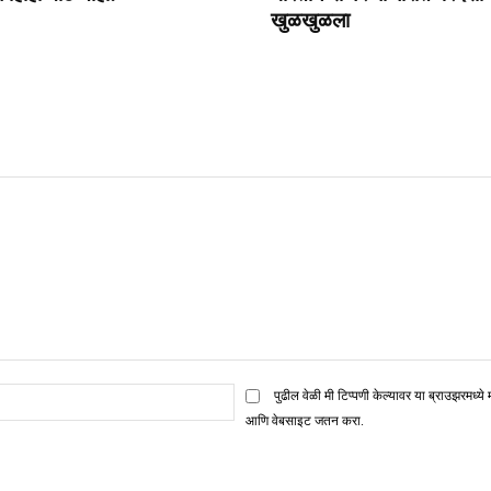
खुळखुळला
ई
पुढील वेळी मी टिप्पणी केल्यावर या ब्राउझरमध्ये 
मेल*
आणि वेबसाइट जतन करा.