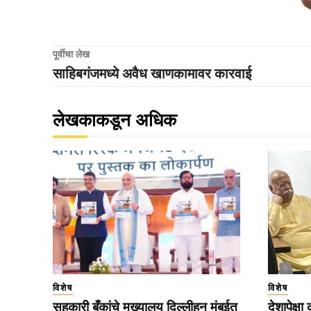
पूर्वीचा लेख
साहिबगंजमध्ये अवैध खाणकामावर कारवाई
लेखकाकडून अधिक
विशेष
विशेष
सहकारी बँकांचे मुख्यालय दिल्लीहून मुंबईत
देशापेक्षा