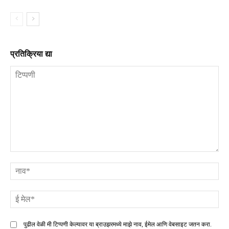
प्रतिक्रिया द्या
टिप्पणी
ना
ई
मे
पुढील वेळी मी टिप्पणी केल्यावर या ब्राउझरमध्ये माझे नाव, ईमेल आणि वेबसाइट जतन करा.