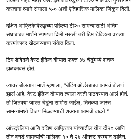
शकला नाही. मात्र वेस्ट इंडिजविरुद्धच्या टी२० मालिकेत पुनरागमन
करताना त्याने संघाला ५-० अशी ऐतिहासिक मालिका जिंकून दिली.
दक्षिण आफ्रिकेविरुद्धच्या पहिल्या टी२० सामन्यासाठी अंतिम
संघाबाबत मार्शने स्पष्टता दिली नसली तरी टिम डेविडला वरच्या
क्रमांकावर खेळवण्याचा संकेत दिला.
टिम डेविडने वेस्ट इंडिज दौऱ्यात फक्त ३७ चेंडूंमध्ये शतक
झळकावलं होतं.
त्यावर बोलताना मार्श म्हणाला, “बॅटिंग ऑर्डरबाबत आमचं बोलणं
झालं आहे. वेस्ट इंडिज दौऱ्यात त्याला वरती पाठवण्यात आलं होतं.
तो जितक्या जास्त चेंडूंना सामोरा जाईल, तितक्या जास्त
सामन्यांमध्ये विजय मिळवण्याची शक्यता आमची वाढते.”
ऑस्ट्रेलिया आणि दक्षिण आफ्रिका यांच्यातील तीन टी२० आणि
तीन वनडे सामन्यांची मालिका १० ते २४ ऑगस्ट दरम्यान डार्विन,