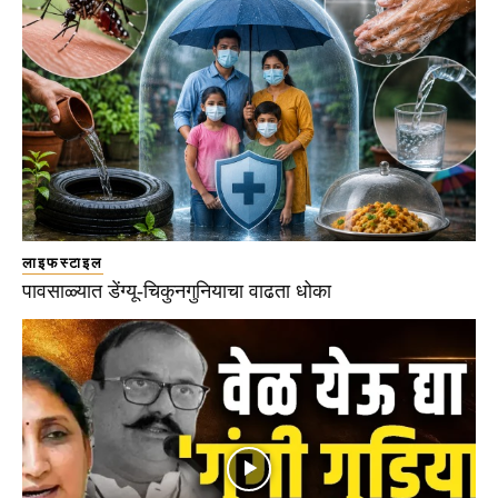
लाइफस्टाइल
पावसाळ्यात डेंग्यू-चिकुनगुनियाचा वाढता धोका