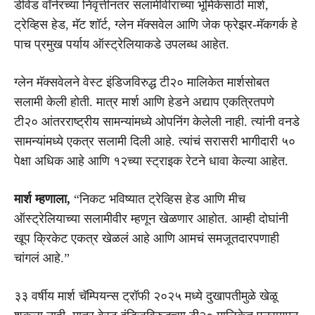
डेविड वॉर्नरच्या निवृत्तीनंतर सलामीवीराच्या भूमिकेसाठी मार्श,
ट्रेव्हिस हेड, मॅट शॉर्ट, ग्लेन मॅक्सवेल आणि जेक फ्रेझर-मॅकगर्क हे
पाच प्रमुख पर्याय ऑस्ट्रेलियाकडे उपलब्ध आहेत.
ग्लेन मॅक्सवेलने वेस्ट इंडिजविरुद्ध टी२० मालिकेत मार्शसोबत
सलामी केली होती. मात्र मार्श आणि हेडने अद्याप एकत्रितपणे
टी२० आंतरराष्ट्रीय सामन्यांमध्ये ओपनिंग केलेली नाही. त्यांनी वनडे
सामन्यांमध्ये एकत्र सलामी दिली आहे. त्यांचं सरासरी भागीदारी ५०
पेक्षा अधिक आहे आणि १२च्या स्ट्राइक रेटने धावा केल्या आहेत.
मार्श म्हणाला,
“निकट भविष्यात ट्रेव्हिस हेड आणि मीच
ऑस्ट्रेलियाच्या सलामीवीर म्हणून खेळणार आहोत. आम्ही दोघांनी
खूप क्रिकेट एकत्र खेळलं आहे आणि आमचं समजूतदारपणाही
चांगलं आहे.”
३३ वर्षीय मार्श चॅम्पियन्स ट्रॉफी २०२५ मध्ये दुखापतीमुळे खेळू