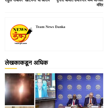
राहुल गांधींवर ‘खोटेपणा’चा आरोप
पुनौरा धामात उभारणार भव्य जानकी
मंदिर
Team News Danka
लेखकाकडून अधिक