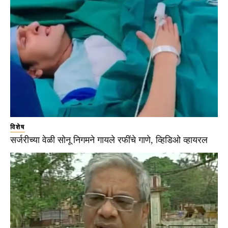
विशेष
सर्जरीच्या वेळी सोनू निगमने गायले रफींचे गाणे, व्हिडिओ व्हायरल