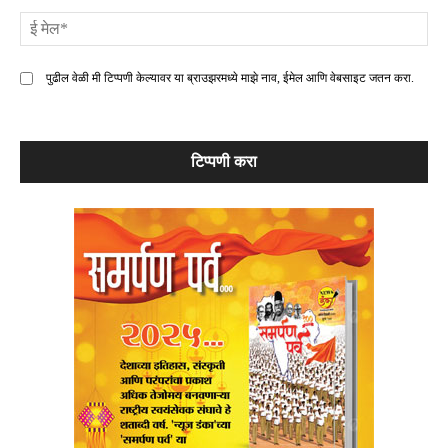
ई
मे
पुढील वेळी मी टिप्पणी केल्यावर या ब्राउझरमध्ये माझे नाव, ईमेल आणि वेबसाइट जतन करा.