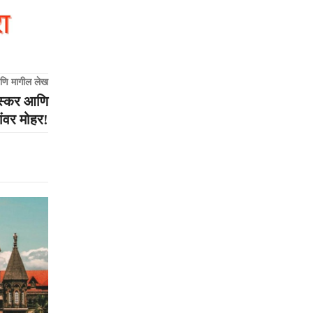
णि मागील लेख
वस्कर आणि
ांवर मोहर!