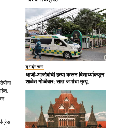
क्राईमनामा
आजी-आजोबांची हत्या करून विद्यार्थ्याकडून
शाळेत गोळीबार; सात जणांचा मृत्यू
ोपींना
आहेत.
श्न
ँग्रेस