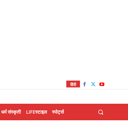
हिंदी
धर्म संस्कृती
LIFEस्टाइल
स्पोर्ट्स