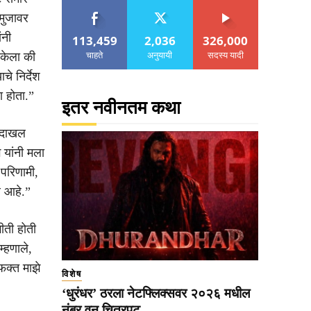
मुजावर
ंनी
113,459
2,036
326,000
चाहते
अनुयायी
सदस्य यादी
 केला की
े निर्देश
ा होता.”
इतर नवीनतम कथा
र दाखल
 यांनी मला
परिणामी,
े आहे.”
भीती होती
्हणाले,
फक्त माझे
विशेष
‘धुरंधर’ ठरला नेटफ्लिक्सवर २०२६ मधील
नंबर वन चित्रपट