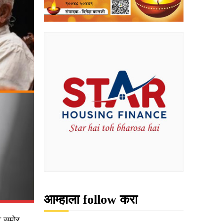
आम्हाला follow करा
ट समोर