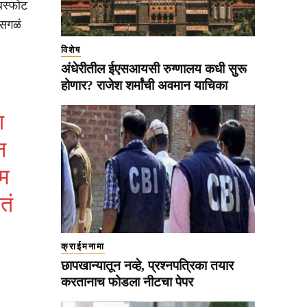
बस्फोट
 सगळं
विशेष
अंधेरीतील ईएसआयसी रुग्णालय कधी सुरू
होणार? राजेश शर्मांची अवमान याचिका
ा
न
ाम
तं
क्राईमनामा
छापखान्यातून नव्हे, प्रश्नपत्रिका तयार
करतानाच फोडला नीटचा पेपर