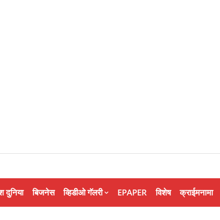
श दुनिया
बिजनेस
व्हिडीओ गॅलरी
EPAPER
विशेष
क्राईमनामा