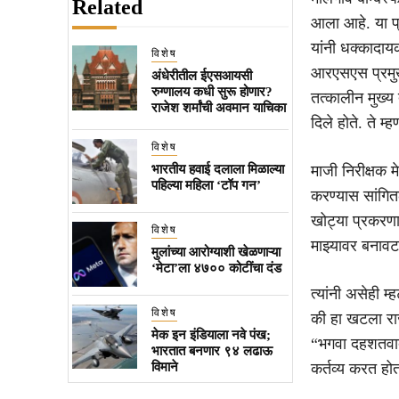
Related
आला आहे. या प
यांनी धक्कादायक
विशेष
आरएसएस प्रमुख 
अंधेरीतील ईएसआयसी
रुग्णालय कधी सुरू होणार?
तत्कालीन मुख्य
राजेश शर्मांची अवमान याचिका
दिले होते. ते म
विशेष
भारतीय हवाई दलाला मिळाल्या
माजी निरीक्षक म
पहिल्या महिला ‘टॉप गन’
करण्यास सांगित
खोट्या प्रकरण
विशेष
माझ्यावर बनावट
मुलांच्या आरोग्याशी खेळणाऱ्या
‘मेटा’ला ४७०० कोटींचा दंड
त्यांनी असेही म्
विशेष
की हा खटला राज
मेक इन इंडियाला नवे पंख;
“भगवा दहशतवाद 
भारतात बनणार ९४ लढाऊ
विमाने
कर्तव्य करत होत