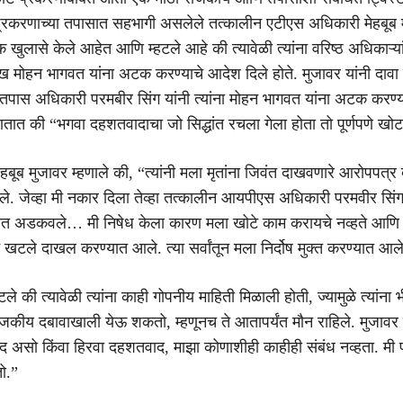
्रकरणाच्या तपासात सहभागी असलेले तत्कालीन एटीएस अधिकारी मेहबूब 
 खुलासे केले आहेत आणि म्हटले आहे की त्यावेळी त्यांना वरिष्ठ अधिकाऱ्या
मोहन भागवत यांना अटक करण्याचे आदेश दिले होते. मुजावर यांनी दावा
 तपास अधिकारी परमबीर सिंग यांनी त्यांना मोहन भागवत यांना अटक करण्याच
्हणतात की “भगवा दहशतवादाचा जो सिद्धांत रचला गेला होता तो पूर्णपणे खोट
ेहबूब मुजावर म्हणाले की, “त्यांनी मला मृतांना जिवंत दाखवणारे आरोपपत्
ले. जेव्हा मी नकार दिला तेव्हा तत्कालीन आयपीएस अधिकारी परमवीर सिंग
ात अडकवले… मी निषेध केला कारण मला खोटे काम करायचे नव्हते आणि 
 खटले दाखल करण्यात आले. त्या सर्वांतून मला निर्दोष मुक्त करण्यात आल
हटले की त्यावेळी त्यांना काही गोपनीय माहिती मिळाली होती, ज्यामुळे त्यांना 
कीय दबावाखाली येऊ शकतो, म्हणूनच ते आतापर्यंत मौन राहिले. मुजावर म
असो किंवा हिरवा दहशतवाद, माझा कोणाशीही काहीही संबंध नव्हता. मी 
ो.”