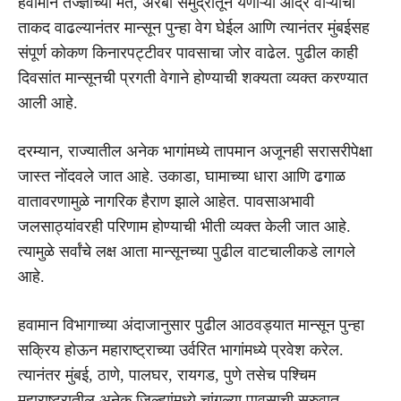
हवामान तज्ज्ञांच्या मते, अरबी समुद्रातून येणाऱ्या आर्द्र वाऱ्यांची
ताकद वाढल्यानंतर मान्सून पुन्हा वेग घेईल आणि त्यानंतर मुंबईसह
संपूर्ण कोकण किनारपट्टीवर पावसाचा जोर वाढेल. पुढील काही
दिवसांत मान्सूनची प्रगती वेगाने होण्याची शक्यता व्यक्त करण्यात
आली आहे.
दरम्यान, राज्यातील अनेक भागांमध्ये तापमान अजूनही सरासरीपेक्षा
जास्त नोंदवले जात आहे. उकाडा, घामाच्या धारा आणि ढगाळ
वातावरणामुळे नागरिक हैराण झाले आहेत. पावसाअभावी
जलसाठ्यांवरही परिणाम होण्याची भीती व्यक्त केली जात आहे.
त्यामुळे सर्वांचे लक्ष आता मान्सूनच्या पुढील वाटचालीकडे लागले
आहे.
हवामान विभागाच्या अंदाजानुसार पुढील आठवड्यात मान्सून पुन्हा
सक्रिय होऊन महाराष्ट्राच्या उर्वरित भागांमध्ये प्रवेश करेल.
त्यानंतर मुंबई, ठाणे, पालघर, रायगड, पुणे तसेच पश्चिम
महाराष्ट्रातील अनेक जिल्ह्यांमध्ये चांगल्या पावसाची सुरुवात