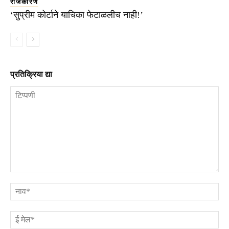
राजकारण
‘सुप्रीम कोर्टाने याचिका फेटाळलीच नाही!’
प्रतिक्रिया द्या
टिप्पणी
ना
ई
मे