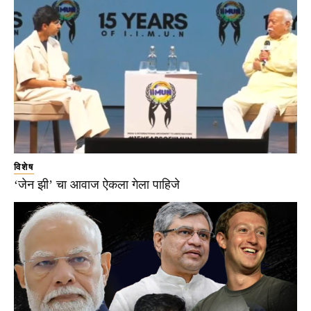
विशेष
‘जेन झी’ चा आवाज ऐकला गेला पाहिजे