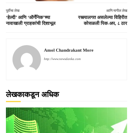
पूर्वीचा लेख
आणि मागील लेख
‘हेल्दी’ आणि ‘ऑर्गॅनिक’च्या
रस्त्यालगत असलेल्या विहिरीत
नावाखाली ग्राहकांची दिशाभूल
कोसळली पिक-अप, ८ ठार
Amol Chandrakant More
http://www.newsdanka.com
लेखकाकडून अधिक