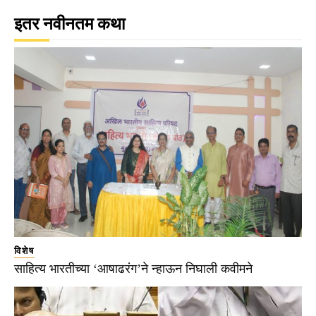
इतर नवीनतम कथा
विशेष
साहित्य भारतीच्या ‘आषाढरंग’ने न्हाऊन निघाली कवीमने