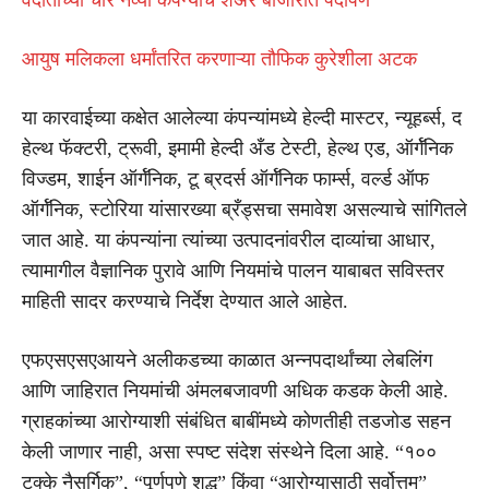
आयुष मलिकला धर्मांतरित करणाऱ्या तौफिक कुरेशीला अटक
या कारवाईच्या कक्षेत आलेल्या कंपन्यांमध्ये हेल्दी मास्टर, न्यूहर्ब्स, द
हेल्थ फॅक्टरी, ट्रूवी, इमामी हेल्दी अँड टेस्टी, हेल्थ एड, ऑर्गॅनिक
विज्डम, शाईन ऑर्गॅनिक, टू ब्रदर्स ऑर्गॅनिक फार्म्स, वर्ल्ड ऑफ
ऑर्गॅनिक, स्टोरिया यांसारख्या ब्रँड्सचा समावेश असल्याचे सांगितले
जात आहे. या कंपन्यांना त्यांच्या उत्पादनांवरील दाव्यांचा आधार,
त्यामागील वैज्ञानिक पुरावे आणि नियमांचे पालन याबाबत सविस्तर
माहिती सादर करण्याचे निर्देश देण्यात आले आहेत.
एफएसएसएआयने अलीकडच्या काळात अन्नपदार्थांच्या लेबलिंग
आणि जाहिरात नियमांची अंमलबजावणी अधिक कडक केली आहे.
ग्राहकांच्या आरोग्याशी संबंधित बाबींमध्ये कोणतीही तडजोड सहन
केली जाणार नाही, असा स्पष्ट संदेश संस्थेने दिला आहे. “१००
टक्के नैसर्गिक”, “पूर्णपणे शुद्ध” किंवा “आरोग्यासाठी सर्वोत्तम”