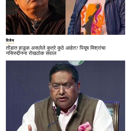
विशेष
तोंडात हाडूक असलेले कुत्रे कुठे आहेत? पियूष मिश्रांचा
नसिरुद्दीनना रोखठोक सवाल