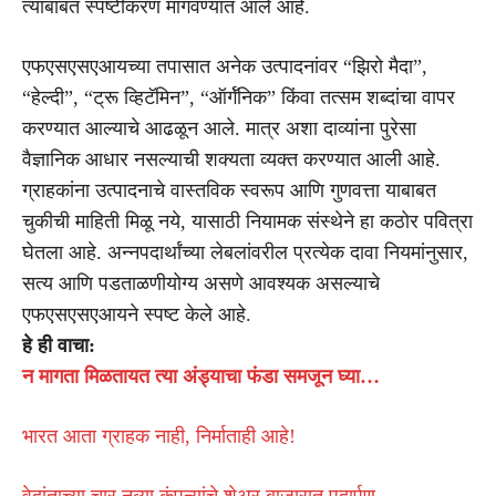
त्याबाबत स्पष्टीकरण मागवण्यात आले आहे.
एफएसएसएआयच्या तपासात अनेक उत्पादनांवर “झिरो मैदा”,
“हेल्दी”, “ट्रू व्हिटॅमिन”, “ऑर्गॅनिक” किंवा तत्सम शब्दांचा वापर
करण्यात आल्याचे आढळून आले. मात्र अशा दाव्यांना पुरेसा
वैज्ञानिक आधार नसल्याची शक्यता व्यक्त करण्यात आली आहे.
ग्राहकांना उत्पादनाचे वास्तविक स्वरूप आणि गुणवत्ता याबाबत
चुकीची माहिती मिळू नये, यासाठी नियामक संस्थेने हा कठोर पवित्रा
घेतला आहे. अन्नपदार्थांच्या लेबलांवरील प्रत्येक दावा नियमांनुसार,
सत्य आणि पडताळणीयोग्य असणे आवश्यक असल्याचे
एफएसएसएआयने स्पष्ट केले आहे.
हे ही वाचा:
न मागता मिळतायत त्या अंड्याचा फंडा समजून घ्या…
भारत आता ग्राहक नाही, निर्माताही आहे!
वेदांताच्या चार नव्या कंपन्यांचे शेअर बाजारात पदार्पण