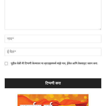
टिप्पणी
ना
ई
मे
पुढील वेळी मी टिप्पणी केल्यावर या ब्राउझरमध्ये माझे नाव, ईमेल आणि वेबसाइट जतन करा.