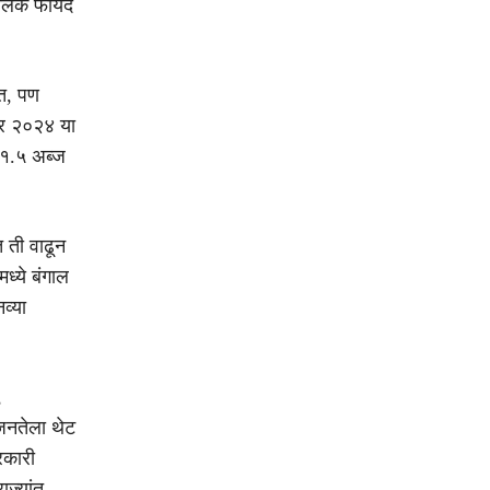
ोलिक फायदे
ात, पण
ंबर २०२४ या
$१.५ अब्ज
 ती वाढून
्ये बंगाल
व्या
,
 जनतेला थेट
रकारी
ज्यांत