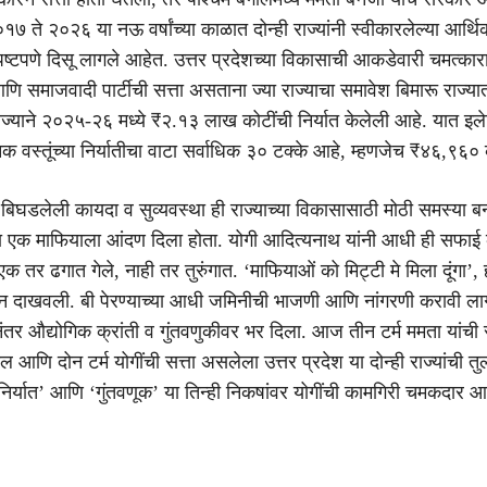
०१७ ते २०२६ या नऊ वर्षांच्या काळात दोन्ही राज्यांनी स्वीकारलेल्या आर्थि
ष्टपणे दिसू लागले आहेत. उत्तर प्रदेशच्या विकासाची आकडेवारी चमत्काराप
आणि समाजवादी पार्टीची सत्ता असताना ज्या राज्याचा समावेश बिमारू राज्या
ाज्याने २०२५-२६ मध्ये ₹२.१३ लाख कोटींची निर्यात केलेली आहे. यात इले
क वस्तूंच्या निर्यातीचा वाटा सर्वाधिक ३० टक्के आहे, म्हणजेच ₹४६,९६०
त बिघडलेली कायदा व सुव्यवस्था ही राज्याच्या विकासासाठी मोठी समस्या ब
हा एक माफियाला आंदण दिला होता. योगी आदित्यनाथ यांनी आधी ही सफाई
क तर ढगात गेले, नाही तर तुरुंगात. ‘माफियाओं को मिट्टी मे मिला दूंगा’, ह
ून दाखवली. बी पेरण्याच्या आधी जमिनीची भाजणी आणि नांगरणी करावी लागत
ंतर औद्योगिक क्रांती व गुंतवणुकीवर भर दिला. आज तीन टर्म ममता यांची स
 आणि दोन टर्म योगींची सत्ता असलेला उत्तर प्रदेश या दोन्ही राज्यांची त
निर्यात’ आणि ‘गुंतवणूक’ या तिन्ही निकषांवर योगींची कामगिरी चमकदार आ