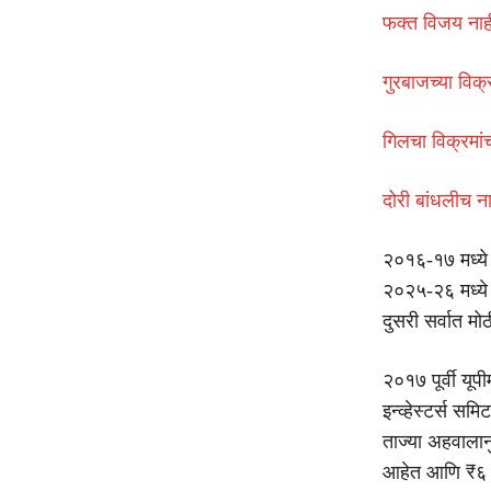
फक्त विजय नाह
गुरबाजच्या विक
गिलचा विक्रमा
दोरी बांधलीच 
२०१६-१७ मध्ये 
२०२५-२६ मध्ये
दुसरी सर्वात मो
२०१७ पूर्वी यूप
इन्व्हेस्टर्स स
ताज्या अहवालानु
आहेत आणि ₹६ ला