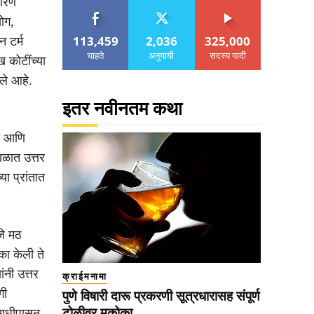
कारण
ोग,
113,459
2,036
325,000
न टर्म
चाहते
अनुयायी
सदस्य यादी
ख कोटींच्या
नले आहे.
इतर नवीनतम कथा
ला आणि
काळात उत्तर
ा प्रांतात
जे मठ
का केली ते
ंनी उत्तर
क्राईमनामा
गी
पुणे विषारी दारू प्रकरणी सूत्रधारासह संपूर्ण
टोळीवर मकोका
 आधीपासून