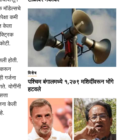
क मॉडेल्सचे
ेक्षा कमी
त केला
क्ट्रिक
 कोटी.
नली होती.
 करून
विशेष
ी गर्जना
पश्चिम बंगालमध्ये १,२७९ मशिदींवरून भोंगे
े. योगींनी
हटवले
त्ता
ुलना केली
हे.