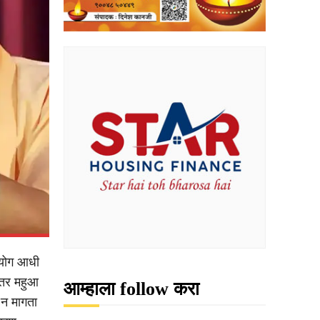
्रयोग आधी
 तर महुआ
आम्हाला follow करा
 न मागता