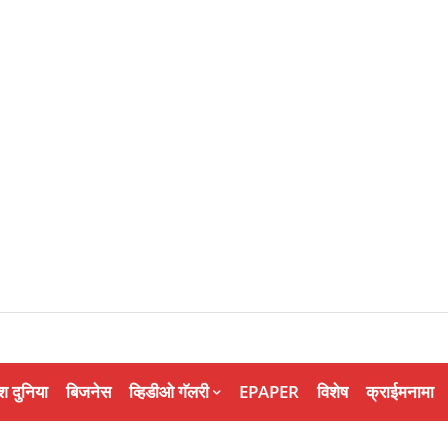
श दुनिया
बिजनेस
व्हिडीओ गॅलरी
EPAPER
विशेष
क्राईमनामा