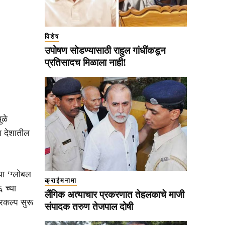
विशेष
उपोषण सोडण्यासाठी राहुल गांधींकडून
प्रतिसादच मिळाला नाही!
ुळे
ा देशातील
या ‘ग्लोबल
क्राईमनामा
 च्या
लैंगिक अत्याचार प्रकरणात तेहलकाचे माजी
रकल्प सुरू
संपादक तरुण तेजपाल दोषी