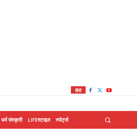
हिंदी
धर्म संस्कृती
LIFEस्टाइल
स्पोर्ट्स