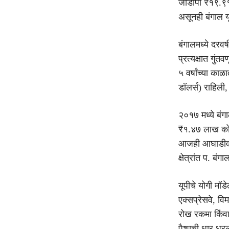
जीडीपी ₹१९.९१
असूनही बंगाल यू
बंगालमध्ये दरव
प्रत्यक्षात गु
५ वर्षांच्या क
डॉलर्स) राहिली,
२०१७ मध्ये बंग
₹१.४७ लाख कोटी
आजही आघाडीवर आ
क्षेत्रांत प. बं
यूपीचे योगी मॉड
एक्सप्रेसवे, व
रोख रकमा किंवा
पैशाची धार धरल