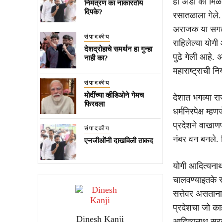
ही अंडी का मिळत
निमंत्रण का नाकारतोय
दिपके?
रसातळाला गेले.
अराजक या सगळ्या
संपादकीय
राहिलेल्या योगी
देशद्रोहाचे समर्थन हा गुन्हा
पुढे गेली आहे. 
नाही का?
महाराष्ट्राची न
संपादकीय
मोदींच्या व्हीडिओने गेमच
देशात भगव्या र
फिरवला
धर्मनिरपेक्ष म्ह
प्रदेशने वाखाण
संपादकीय
नंबर वन बनले. ह
एनजीओंनी दाखविली ताकद
योगी आदित्यनाथ 
चालवण्याइतके स
सत्तेवर असतानाह
प्रदेशचा जो का
Dinesh Kanji
आदित्यनाथ सरका