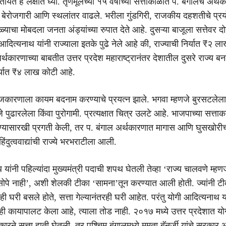
ायत हे लक्षात घ्या. तृणमूलच्या १५ वर्षांच्या सत्ताकाळात प. बंगालचे अर्थ
 बेरोजगारी आणि स्थलांतर वाढले. भरीला गुंडगिरी, राजकीय दहशतीचे प्रय
चा मोबदला जनता अंड्यांच्या रुपात देते आहे. दुसऱ्या बाजूला सत्तेवर दो
 आदित्यनाथ यांनी राज्याला इतके पुढे नेले आहे की, राज्याची निर्यात ₹२ ला
अर्थकारणाच्या बाबतीत उत्तर प्रदेश महाराष्ट्रानंतर देशातील दुसरे राज्य ब
िर्यात ₹४ लाख कोटी आहे.
ाजकारणाला कायम बदनाम करण्याचे प्रयत्न झाले. भगवा म्हणजे बुरसटले
णजे पुढारलेला किंवा पुरोगामी. प्रत्यक्षात चित्र उलटे आहे. भाजपाच्या सत्ता
ण्यासारखी प्रगती केली, तर प. बंगाल अर्थकारणात मागास आणि घुसखोरीच्य
िंदुत्ववाद्यांची राज्ये भरभराटीला आली.
यांनी पहिल्यांदा मुख्यमंत्री पदाची शपथ घेतली तेव्हा ‘राज्य चालवणे म्हण
ोपे नाही’, अशी शेलकी टीका ‘सामना’तून करण्यात आली होती. ज्यांनी टी
ी घरी बसले होते, सत्ता गेल्यानंतरही घरी आहेत. परंतु योगी आदित्यनाथ या
ही कायापालट केला आहे, त्याला तोड नाही. २०१७ मध्ये उत्तर प्रदेशात यो
रने सत्ता हाती घेतली, तर पश्चिम बंगालमध्ये ममता बॅनर्जी यांचे सरकार