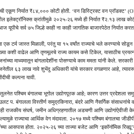
ीची एकूण निर्यात ₹८४,००० कोटी होती. ‘वन डिस्ट्रिक्ट वन प्रॉडक्ट’ 
ल इलेक्ट्रॉनिक्स क्रांतीमुळे २०२५-२६ मध्ये ही निर्यात ₹२.१३ लाख कोट
ज यूपीचे सर्व ७५ जिल्हे काही ना काही जागतिक बाजारपेठेत निर्यात कर
ना एक टर्म जास्त मिळाली, परंतु या १५ वर्षांत राज्याचे भले करण्याचे सोडून
संख्या कशी वाढेल आणि तृणमूलचे राज्य कायम कसे टिकेल, यासाठीच प्रयत्
ांच्या माध्यमातून बांगलादेशींना पोसण्याचे काम ममता यांनी केले. सरकारी
नेतील ६३ लाख नावे शुभेंदु अधिकारी यांचे सरकार वगळणार आहे, त्यावर
ोंदीची कल्पना यावी.
ा तुलनेत पश्चिम बंगालचा भूगोल उद्योगपूरक आहे; कारण उत्तर प्रदेशला सम
लट प. बंगालला विस्तीर्ण समुद्रकिनारा, बंदरे आणि नैसर्गिक संसाधनांचे 
ीही राजकीय संघर्ष, जमीन अधिग्रहणातील अडचणी आणि उद्योगांऐवीजी 
ल्यामुळे राज्याचा आर्थिक वेग मंदावला. २०१७ मध्ये पश्चिम बंगालचा जीडी
्या आसपास होता. २०२५-२६ च्या ताज्या बजेट आणि ‘इकॉनॉमिक रिव्ह्यू’