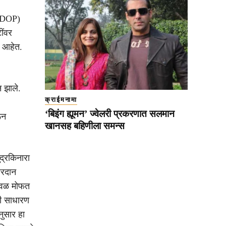
(ODOP)
ींवर
त आहेत.
न झाले.
क्राईमनामा
‘बिइंग ह्यूमन’ ज्वेलरी प्रकरणात सलमान
ून
खानसह बहिणीला समन्स
ुद्रकिनारा
वरदान
केवळ मोफत
पी साधारण
नुसार हा