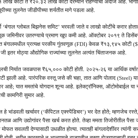
 लाख कोटी ते ₹२०.३२ लाख कोटी दरम्यान राहण्याचा अंदाज आहे. भौग
पीच्या तुलनेत जीडीपीच्या शर्यतीत मागे पडला आहे.
र्षी ‘बंगाल ग्लोबल बिझनेस समिट’ भरवली जाते व लाखो कोटींचे करार होत
ंतवणूक जमिनीवर उतरण्याचे प्रमाण खूप कमी आहे. ऑक्टोबर २०१९ ते डिसे
ाळात बंगालमधील प्रत्यक्ष परकीय गुंतवणूक (FDI) केवळ ₹१३,९४५ कोटी (
 जी इतर मोठ्या औद्योगिक राज्यांच्या तुलनेत अत्यंत चिंताजनक आहे.
ालची निर्यात जवळपास ₹६५,००० कोटी होती. २०२५-२६ या आर्थिक वर्षात
 झाली आहे. पारंपरिक वस्तू जसे की चहा, तात आणि पोलाद (Steel) यामध
हे; यात ममतांचे योगदान शून्य आहे. इलेक्ट्रॉनिक्स, ऑटोमोबाईल या न
गालची कामगिरी सुमार आहे.
ेल हे भांडवली खर्चावर (‘कॅपिटल एक्स्पेंडिचर’) भर देत होते; म्हणजेच रस्ते
िमानतळ आणि उद्योगांवर पैसा खर्च करत होते. तेव्हा ममता तिजोरीतील पैसा
 मोफत सवलती देण्यासाठी उधळीत होत्या. त्यातही बांगलादेशींवर त्यांनी स
ी होती. नवीन कारखाने न आल्यामुळे राज्यातील तरुण रोजगारासाठी इतर रा