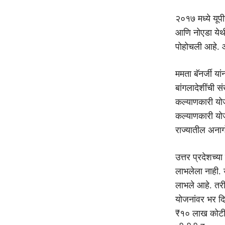
२०१७ मध्ये यूप
आणि नोएडा येथी
पोहोचली आहे. आ
ममता बॅनर्जी यां
बांगलादेशींची 
कल्याणकारी योजन
कल्याणकारी योज
राज्यातील अनाग
उत्तर प्रदेशच्य
लाभलेला नाही. उ
लाभले आहे. तर
योजनांवर भर दि
₹१० लाख कोटींच