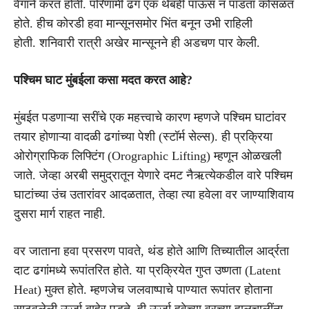
वेगाने करत होती. परिणामी ढग एक थेंबही पाऊस न पाडता कोसळत
होते. हीच कोरडी हवा मान्सूनसमोर भिंत बनून उभी राहिली
होती. शनिवारी रात्री अखेर मान्सूनने ही अडचण पार केली.
पश्चिम घाट मुंबईला कसा मदत करत आहे?
मुंबईत पडणाऱ्या सरींचे एक महत्त्वाचे कारण म्हणजे पश्चिम घाटांवर
तयार होणाऱ्या वादळी ढगांच्या पेशी (स्टॉर्म सेल्स). ही प्रक्रिया
ओरोग्राफिक लिफ्टिंग (Orographic Lifting) म्हणून ओळखली
जाते. जेव्हा अरबी समुद्रातून येणारे दमट नैऋत्येकडील वारे पश्चिम
घाटांच्या उंच उतारांवर आदळतात, तेव्हा त्या हवेला वर जाण्याशिवाय
दुसरा मार्ग राहत नाही.
वर जाताना हवा प्रसरण पावते, थंड होते आणि तिच्यातील आर्द्रता
दाट ढगांमध्ये रूपांतरित होते. या प्रक्रियेत गुप्त उष्णता (Latent
Heat) मुक्त होते. म्हणजेच जलवाष्पाचे पाण्यात रूपांतर होताना
साठवलेली ऊर्जा बाहेर पडते. ही ऊर्जा हवेच्या वरच्या हालचालींना