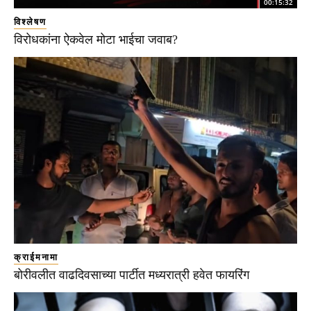
00:15:32
विश्लेषण
विरोधकांना ऐकवेल मोटा भाईचा जवाब?
क्राईमनामा
बोरीवलीत वाढदिवसाच्या पार्टीत मध्यरात्री हवेत फायरिंग