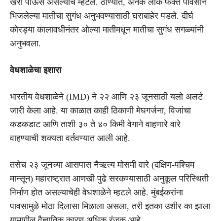
खरा पाऊस असल्याचे म्हटले. ठाण्यात, अनेक लोक फक्त पावसाने
भिजलेल्या मातीचा सुगंध अनुभवण्यासाठी घराबाहेर पडले. दीर्घ
कोरड्या कालावधीनंतर ओल्या मातीमधून मातीचा सुगंध सगळ्यांनी
अनुभवला.
वेधशाळेचा इशारा
भारतीय वेधशाळेने (IMD) ने २२ आणि २३ जूनसाठी यलो अलर्ट
जारी केला आहे. या काळात काही ठिकाणी मेघगर्जना, विजांचा
कडकडाट आणि ताशी ३० ते ४० किमी वेगाने वाहणारे वारे
वाहण्याची शक्यता वर्तवण्यात आली आहे.
तसेच २३ जूनच्या आसपास नैऋत्य मोसमी वारे (दक्षिण-पश्चिम
मान्सून) महाराष्ट्रात आणखी पुढे सरकण्यासाठी अनुकूल परिस्थिती
निर्माण होत असल्याचेही वेधशाळेने म्हटले आहे. मुंबईकरांना
पावसामुळे मोठा दिलासा मिळाला असला, तरी इतका उशीर का झाला
यामागील वैज्ञानिक कारण अधिक रंजक आहे.