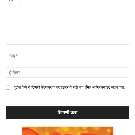
टिप्पणी
ना
ई
मे
पुढील वेळी मी टिप्पणी केल्यावर या ब्राउझरमध्ये माझे नाव, ईमेल आणि वेबसाइट जतन करा.