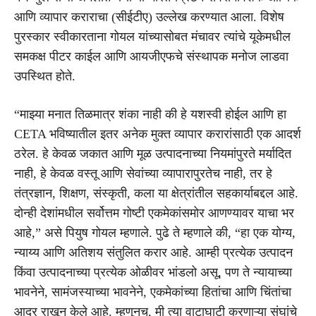
आणि व्यापार कराराचा (सीईटीए) उल्लेख करण्यात आला. विशेष
पुरस्कार स्वीकारताना गोयल यांच्यासोबत मंचावर त्यांचे यूकेमधील
समकक्ष पीटर काईल आणि आयजीएफचे संस्थापक मनोज लाडवा
उपस्थित होते.
“माझ्या मनात तिळमात्र शंका नाही की हे यशस्वी होईल आणि हा
CETA भविष्यातील इतर अनेक मुक्त व्यापार करारांसाठी एक आदर्श
ठरेल. हे केवळ जकात आणि मूळ उत्पादनाच्या नियमांपुरते मर्यादित
नाही, हे केवळ वस्तू आणि सेवांच्या व्यापारापुरतेच नाही, तर हे
तंत्रज्ञान, शिक्षण, संस्कृती, कला या क्षेत्रांतील सहकार्याबद्दल आहे.
दोन्ही देशांमधील सर्वोत्तम गोष्टी एकमेकांसमोर आणण्यावर याचा भर
आहे,” असे पियुष गोयल म्हणाले. पुढे ते म्हणाले की, “हा एक योग्य,
न्याय्य आणि अतिशय संतुलित करार आहे. आम्ही प्रत्येक उत्पादन
किंवा उत्पादनाच्या प्रत्येक ओळीवर भांडलो असू, पण ते न्यायाच्या
भावनेने, सामंजस्याच्या भावनेने, एकमेकांच्या हितांचा आणि चिंतांचा
आदर राखून केले आहे. म्हणूनच, मी त्या वाटाघाटी करणाऱ्या संघांचे