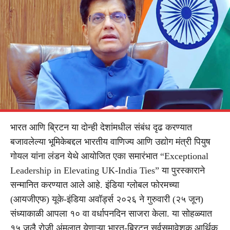
भारत आणि ब्रिटन या दोन्ही देशांमधील संबंध दृढ करण्यात
बजावलेल्या भूमिकेबद्दल भारतीय वाणिज्य आणि उद्योग मंत्री पियुष
गोयल यांना लंडन येथे आयोजित एका समारंभात “Exceptional
Leadership in Elevating UK-India Ties” या पुरस्काराने
सन्मानित करण्यात आले आहे. इंडिया ग्लोबल फोरमच्या
(आयजीएफ) यूके-इंडिया अवॉर्ड्स २०२६ ने गुरुवारी (२५ जून)
संध्याकाळी आपला १० वा वर्धापनदिन साजरा केला. या सोहळ्यात
१५ जुलै रोजी अंमलात येणाऱ्या भारत-ब्रिटन सर्वसमावेशक आर्थिक