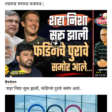
तडफड चरफड फडफड |
00:12:58
विश्लेषण
‘शहा’निशा सुरू झाली, फंडिंगचे पुरावे समोर आले..