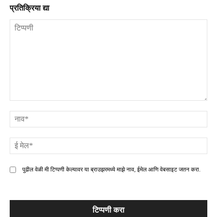
प्रतिक्रिया द्या
टिप्पणी
ना
ई
मे
पुढील वेळी मी टिप्पणी केल्यावर या ब्राउझरमध्ये माझे नाव, ईमेल आणि वेबसाइट जतन करा.