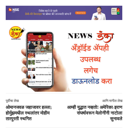
पूर्वीचा लेख
आणि मागील लेख
ओमानजवळ जहाजावर हल्ला;
आम्ही युद्धात नव्हतो! अमेरिका-इराण
होर्मुझमधील स्थलांतर मोहीम
संघर्षावरून मेलोनींनी नाटोला
तात्पुरती स्थगित
सुनावले