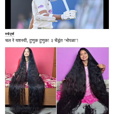
स्पोर्ट्स
चल रे यशस्वी, टुणुक टुणुक! २ चेंडूंत ‘भोपळा’!