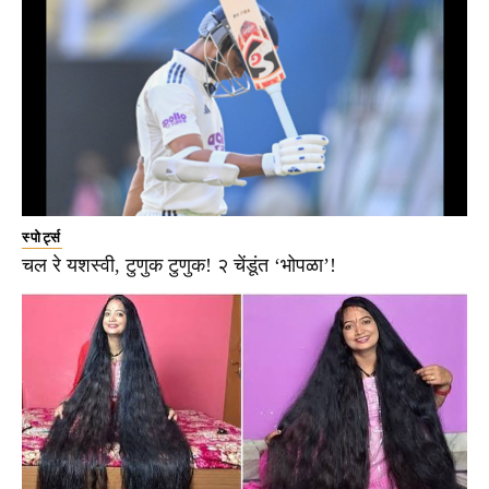
स्पोर्ट्स
चल रे यशस्वी, टुणुक टुणुक! २ चेंडूंत ‘भोपळा’!