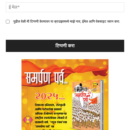
ई
मे
पुढील वेळी मी टिप्पणी केल्यावर या ब्राउझरमध्ये माझे नाव, ईमेल आणि वेबसाइट जतन करा.