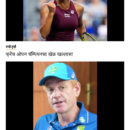
स्पोर्ट्स
फ्रेंच ओपन चॅम्पियनचा खेळ खल्लास!