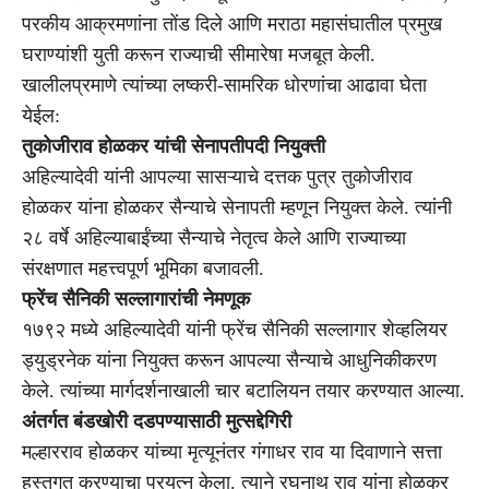
परकीय आक्रमणांना तोंड दिले आणि मराठा महासंघातील प्रमुख
घराण्यांशी युती करून राज्याची सीमारेषा मजबूत केली.
खालीलप्रमाणे त्यांच्या लष्करी-सामरिक धोरणांचा आढावा घेता
येईल:
तुकोजीराव होळकर यांची सेनापतीपदी नियुक्ती
अहिल्यादेवी यांनी आपल्या सासऱ्याचे दत्तक पुत्र तुकोजीराव
होळकर यांना होळकर सैन्याचे सेनापती म्हणून नियुक्त केले. त्यांनी
२८ वर्षे अहिल्याबाईंच्या सैन्याचे नेतृत्व केले आणि राज्याच्या
संरक्षणात महत्त्वपूर्ण भूमिका बजावली.
फ्रेंच सैनिकी सल्लागारांची नेमणूक
१७९२ मध्ये अहिल्यादेवी यांनी फ्रेंच सैनिकी सल्लागार शेव्हलियर
ड्युड्रनेक यांना नियुक्त करून आपल्या सैन्याचे आधुनिकीकरण
केले. त्यांच्या मार्गदर्शनाखाली चार बटालियन तयार करण्यात आल्या.
अंतर्गत बंडखोरी दडपण्यासाठी मुत्सद्देगिरी
मल्हारराव होळकर यांच्या मृत्यूनंतर गंगाधर राव या दिवाणाने सत्ता
हस्तगत करण्याचा प्रयत्न केला. त्याने रघुनाथ राव यांना होळकर