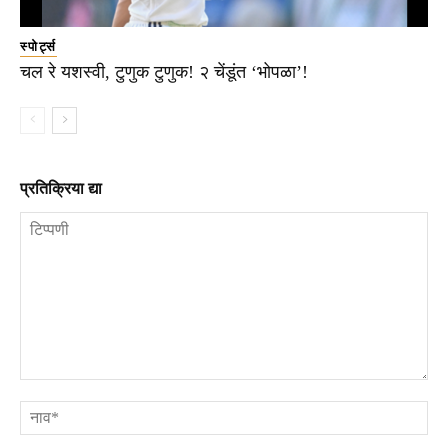
स्पोर्ट्स
चल रे यशस्वी, टुणुक टुणुक! २ चेंडूंत ‘भोपळा’!
प्रतिक्रिया द्या
टिप्पणी
ना