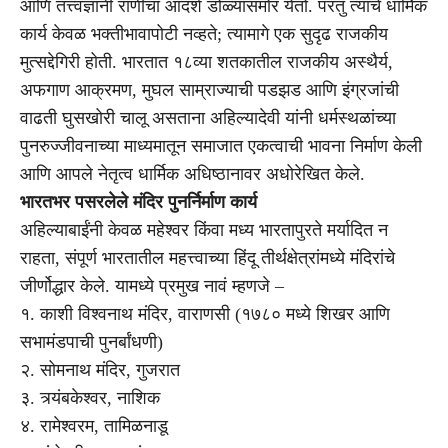
आणि तत्त्वज्ञानी राणीचा आदर्श डोळ्यासमोर येतो. परंतु त्यांचे धार्मिक
कार्य केवळ भक्तीभावापोटी नव्हते; त्यामागे एक सुदृढ राजकीय
मुत्सद्देगिरी होती. भारतात १८व्या शतकातील राजकीय अस्थैर्य,
अफगाण आक्रमण, मुघल साम्राज्याची पडझड आणि इंग्रजांची
वाढती घुसखोरी चालू असताना अहिल्यादेवी यांनी धर्मस्थळांच्या
पुनरुज्जीवनाच्या माध्यमातून समाजात एकत्वाची भावना निर्माण केली
आणि आपले नेतृत्व धार्मिक अधिष्ठानावर अधोरेखित केले.
भारतभर पसरलेले मंदिर पुनर्निर्माण कार्य
अहिल्याबाईंनी केवळ महेश्वर किंवा मध्य भारतापुरते मर्यादित न
राहता, संपूर्ण भारतातील महत्त्वाच्या हिंदू तीर्थक्षेत्रांमध्ये मंदिरांचे
जीर्णोद्धार केले. यामध्ये प्रमुख नावं म्हणजे –
१. काशी विश्वनाथ मंदिर, वाराणसी (१७८० मध्ये शिखर आणि
सभामंडपाची पुनर्बांधणी)
२. सोमनाथ मंदिर, गुजरात
३. त्र्यंबकेश्वर, नाशिक
४. रामेश्वरम, तामिळनाडू