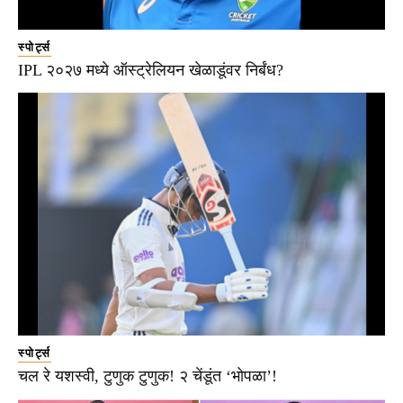
स्पोर्ट्स
IPL २०२७ मध्ये ऑस्ट्रेलियन खेळाडूंवर निर्बंध?
स्पोर्ट्स
चल रे यशस्वी, टुणुक टुणुक! २ चेंडूंत ‘भोपळा’!