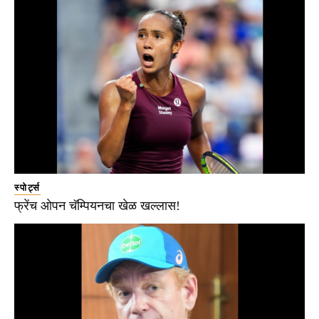
स्पोर्ट्स
फ्रेंच ओपन चॅम्पियनचा खेळ खल्लास!