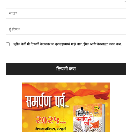
टिप्पणी
ना
ई
मे
पुढील वेळी मी टिप्पणी केल्यावर या ब्राउझरमध्ये माझे नाव, ईमेल आणि वेबसाइट जतन करा.