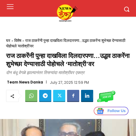
घर
विशेष
राज ठाकरेंनी पुन्हा दाखविला दिलदारपणा...उद्धव ठाकरेंना शुभेच्छा देण्यासाठी
पोहोचले 'मातोश्री'वर
राज ठाकरेंनी पुन्हा दाखविला दिलदारपणा…उद्धव ठाकरेंना
शुभेच्छा देण्यासाठी पोहोचले ‘मातोश्री’वर
दोन बंधू वेगळे झाल्यानंतर तिसऱ्यांदा मातोश्रीवर एकत्र
Team News Danka
July 27, 2025 12:59 PM