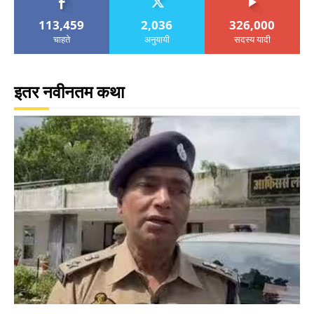
113,459
2,036
326,000
चाहते
अनुयायी
सदस्य यादी
इतर नवीनतम कथा