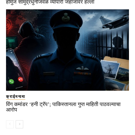
होर्मुज सामुद्रधुनीजवळ व्यापारी जहाजावर हल्ला
क्राईमनामा
विंग कमांडर ‘हनी ट्रॅप’; पाकिस्तानला गुप्त माहिती पाठवल्याचा
आरोप