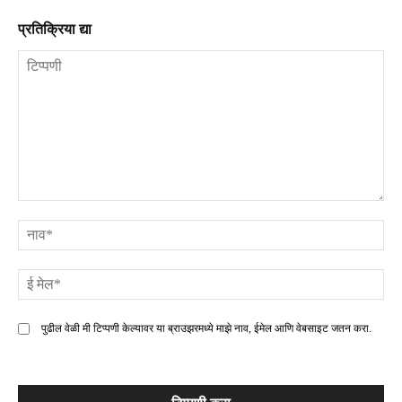
प्रतिक्रिया द्या
टिप्पणी
ना
ई
मे
पुढील वेळी मी टिप्पणी केल्यावर या ब्राउझरमध्ये माझे नाव, ईमेल आणि वेबसाइट जतन करा.