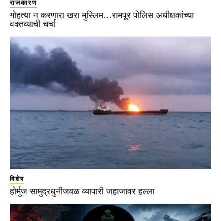
राजकारण
गोहत्या न करणारा खरा मुस्लिम…रामपूर पोलिस अधीक्षकांच्या
वक्तव्याची चर्चा
विशेष
होर्मुज सामुद्रधुनीजवळ व्यापारी जहाजावर हल्ला