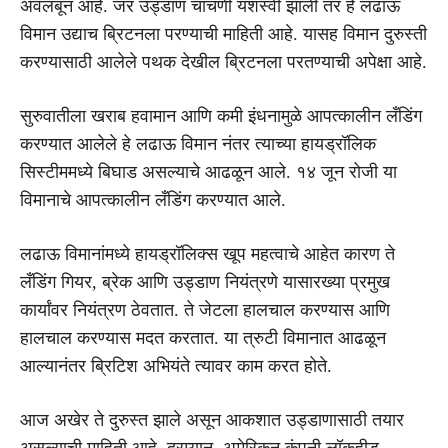
अवलंबून आहे. जर उड्डाण चाचणी यशस्वी झाली तर हे लढाऊ
विमान उद्याच ब्रिटनला परण्याची माहिती आहे. यासह विमान दुरुस्ती
करण्यासाठी आलेले पथक देखील ब्रिटनला परतण्याची अपेक्षा आहे.
सुरुवातीला खराब हवामान आणि कमी इंधनामुळे आपत्कालीन लँडिंग
करण्यात आलेले हे लढाऊ विमान नंतर त्याच्या हायड्रॉलिक
सिस्टीममध्ये बिघाड असल्याचे आढळून आले. १४ जून रोजी या
विमानाचे आपत्कालीन लँडिंग करण्यात आले.
लढाऊ विमानांमध्ये हायड्रॉलिक्स खूप महत्वाचे आहेत कारण ते
लँडिंग गियर, ब्रेक आणि उड्डाण नियंत्रणे यासारख्या प्रमुख
कार्यांवर नियंत्रण ठेवतात. ते जेटला हालचाल करण्यास आणि
हालचाल करण्यास मदत करतात. या त्रुटी विमानात आढळून
आल्यानंतर ब्रिटिश अभियंते त्यावर काम करत होते.
आज अखेर ते दुरुस्त झाले असून आकशात उड्डाणासाठी तयार
असल्याची माहिती आहे. दरम्यान, अमेरिकन कंपनी लॉकहीड