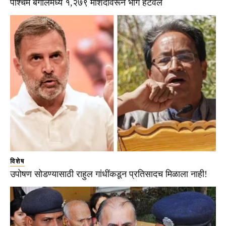
पश्चिम बंगालमध्ये १,२७९ मशिदींवरून भोंगे हटवले
विशेष
उपोषण सोडण्यासाठी राहुल गांधींकडून प्रतिसादच मिळाला नाही!