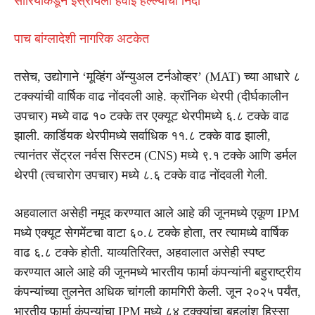
सीरियाकडून इस्रायली हवाई हल्ल्याची निंदा
पाच बांग्लादेशी नागरिक अटकेत
तसेच, उद्योगाने ‘मूव्हिंग अ‍ॅन्युअल टर्नओव्हर’ (MAT) च्या आधारे ८
टक्क्यांची वार्षिक वाढ नोंदवली आहे. क्रॉनिक थेरपी (दीर्घकालीन
उपचार) मध्ये वाढ १० टक्के तर एक्यूट थेरपीमध्ये ६.८ टक्के वाढ
झाली. कार्डियक थेरपीमध्ये सर्वाधिक ११.८ टक्के वाढ झाली,
त्यानंतर सेंट्रल नर्वस सिस्टम (CNS) मध्ये ९.१ टक्के आणि डर्मल
थेरपी (त्वचारोग उपचार) मध्ये ८.६ टक्के वाढ नोंदवली गेली.
अहवालात असेही नमूद करण्यात आले आहे की जूनमध्ये एकूण IPM
मध्ये एक्यूट सेगमेंटचा वाटा ६०.८ टक्के होता, तर त्यामध्ये वार्षिक
वाढ ६.८ टक्के होती. याव्यतिरिक्त, अहवालात असेही स्पष्ट
करण्यात आले आहे की जूनमध्ये भारतीय फार्मा कंपन्यांनी बहुराष्ट्रीय
कंपन्यांच्या तुलनेत अधिक चांगली कामगिरी केली. जून २०२५ पर्यंत,
भारतीय फार्मा कंपन्यांचा IPM मध्ये ८४ टक्क्यांचा बहुलांश हिस्सा