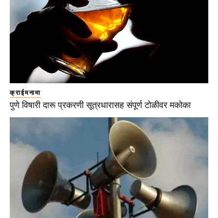
क्राईमनामा
पुणे विषारी दारू प्रकरणी सूत्रधारासह संपूर्ण टोळीवर मकोका