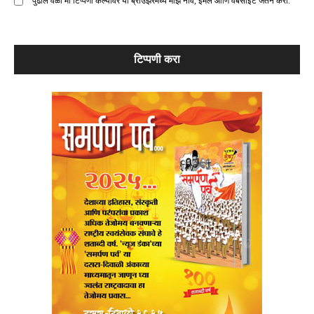
पुढील वेळी मी टिप्पणी केल्यावर या ब्राउझरमध्ये माझे नाव, ईमेल आणि वेबसाइट जतन करा.