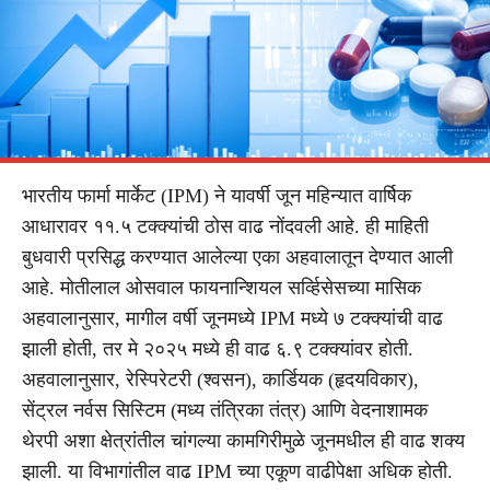
भारतीय फार्मा मार्केट (IPM) ने यावर्षी जून महिन्यात वार्षिक
आधारावर ११.५ टक्क्यांची ठोस वाढ नोंदवली आहे. ही माहिती
बुधवारी प्रसिद्ध करण्यात आलेल्या एका अहवालातून देण्यात आली
आहे. मोतीलाल ओसवाल फायनान्शियल सर्व्हिसेसच्या मासिक
अहवालानुसार, मागील वर्षी जूनमध्ये IPM मध्ये ७ टक्क्यांची वाढ
झाली होती, तर मे २०२५ मध्ये ही वाढ ६.९ टक्क्यांवर होती.
अहवालानुसार, रेस्पिरेटरी (श्वसन), कार्डियक (हृदयविकार),
सेंट्रल नर्वस सिस्टिम (मध्य तंत्रिका तंत्र) आणि वेदनाशामक
थेरपी अशा क्षेत्रांतील चांगल्या कामगिरीमुळे जूनमधील ही वाढ शक्य
झाली. या विभागांतील वाढ IPM च्या एकूण वाढीपेक्षा अधिक होती.