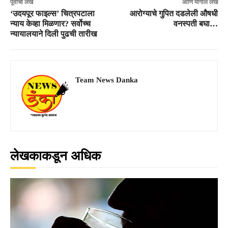
पूर्वीचा लेख
आणि मागील लेख
‘उदयपूर फाइल्स’ चित्रपटाला
आरोग्याचे गुपित दडलेली औषधी
न्याय केव्हा मिळणार? सर्वोच्च
वनस्पती बघा…
न्यायालयाने दिली पुढची तारीख
Team News Danka
लेखकाकडून अधिक