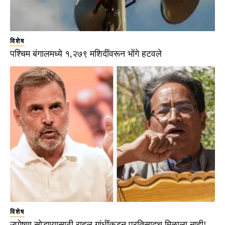
विशेष
पश्चिम बंगालमध्ये १,२७९ मशिदींवरून भोंगे हटवले
विशेष
उपोषण सोडण्यासाठी राहुल गांधींकडून प्रतिसादच मिळाला नाही!