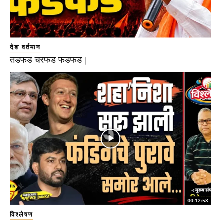
देश वर्तमान
तडफड चरफड फडफड |
00:12:58
विश्लेषण