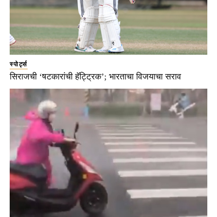
स्पोर्ट्स
सिराजची ‘षटकारांची हॅट्ट्रिक’; भारताचा विजयाचा सराव