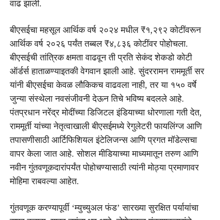
वाढ झाली.
बीएसईचा महसूल आर्थिक वर्ष २०२४ मधील ₹१,२९२ कोटींवरून
आर्थिक वर्ष २०२६ पर्यंत तब्बल ₹४,८३६ कोटींवर पोहोचला.
बीएसईची तांत्रिक क्षमता वाढवून ती प्रति सेकंद शेकडो कोटी
ऑर्डर्स हाताळण्याइतकी वेगवान झाली आहे. सुंदररामन राममूर्ती सर
यांनी बीएसईचा केवळ लौकिकच वाढवला नाही, तर या १५० वर्षे
जुन्या संस्थेला नवसंजीवनी देऊन तिचे भविष्य बदलले आहे.
पंतप्रधान नरेंद्र ‌मोदींच्या डिजिटल इंडियाच्या धोरणाला गती देत,
राममूर्ती यांच्या नेतृत्वाखाली बीएसईमध्ये रेगुलेटरी फायलिंग्ज आणि
तपासणीसाठी आर्टिफिशियल इंटेलिजन्स आणि प्रगत मॉडेल्सचा
वापर केला जात आहे. सोशल मीडियाच्या माध्यमातून तरुण आणि
नवीन गुंतवणूकदारांपर्यंत पोहोचण्यासाठी त्यांनी मोठ्या प्रमाणावर
मोहिमा राबवल्या आहेत.
गुंतवणूक करण्यापूर्वी ‘म्युच्युअल फंड’ सारख्या सुरक्षित पर्यायांचा