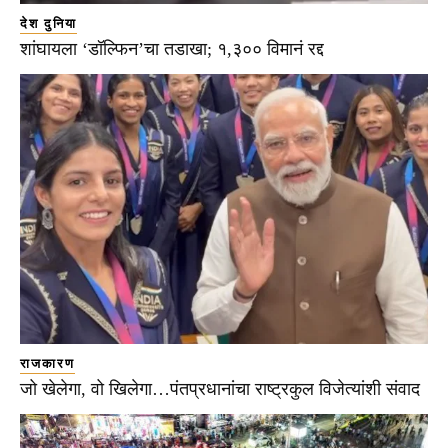
देश दुनिया
शांघायला ‘डॉल्फिन’चा तडाखा; १,३०० विमानं रद्द
राजकारण
जो खेलेगा, वो खिलेगा…पंतप्रधानांचा राष्ट्रकुल विजेत्यांशी संवाद