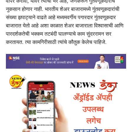
वापर करावा, यावर त्यांचा भर आहे, जेणेकरून गुंतवणूकदारांचे
नुकसान होणार नाही. भारतीय शेअर बाजारामध्ये गुंतवणूकदारांची
संख्या झपाट्याने वाढते आहे मध्यमवर्गीय पगारदार गुंतवणूकदार
बाजारात येतो आहे अशा काळात शेअर बाजाराला विश्वासाची आणि
पारदर्शकतेची भक्कम तटबंदी घालण्याचे काम सुंदररामन सर
करतायत. त्या कामगिरीसाठी त्यांचे कौतुक केलेच पाहिजे.