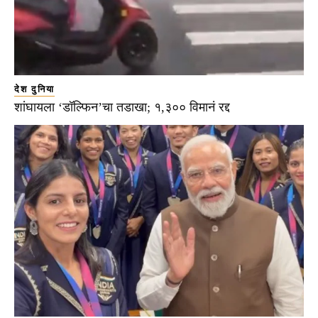
देश दुनिया
शांघायला ‘डॉल्फिन’चा तडाखा; १,३०० विमानं रद्द