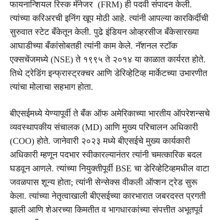
फायनान्शियल रिस्क मॅनेजर (FRM) ही पदवी संपादन केली.
त्यांच्या करिअरची इनिंग खूप मोठी आहे. त्यांनी आपल्या कारकिर्दीची
सुरुवात स्टेट बँकेतून केली. पुढे इंडियन ओव्हरसीज बँकेसारख्या
आघाडीच्या बँकांसोबतही त्यांनी काम केले. नॅशनल स्टॉक
एक्सचेंजमध्ये (NSE) ते १९९५ ते २०१४ या काळात कार्यरत होते.
तिथे ट्रेडिंग इन्फ्रास्ट्रक्चर आणि डेरिव्हेटिव्ह मार्केटच्या उभारणीत
त्यांचा मोलाचा सहभाग होता.
बीएसईमध्ये येण्यापूर्वी ते बँक ऑफ अमेरिकाच्या भारतीय ऑपरेशन्सचे
व्यवस्थापकीय संचालक (MD) आणि मुख्य परिचालन अधिकारी
(COO) होते. जानेवारी २०२३ मध्ये बीएसईचे मुख्य कार्यकारी
अधिकारी म्हणून पदभार स्वीकारल्यानंतर त्यांनी चमत्कारिक बदल
घडवून आणले. त्यांच्या नियुक्तीपूर्वी BSE चा डेरिव्हेटिव्हमधील वाटा
जवळपास शून्य होता; त्यांनी सेन्सेक्स वीकली ऑप्शन ट्रेड सुरू
केला. त्यांच्या नेतृत्वाखाली बीएसईच्या कारभारात जबरदस्त प्रगती
झाली आणि शेअरच्या किमतीत व भागधारकांच्या संपत्तीत अभूतपूर्व