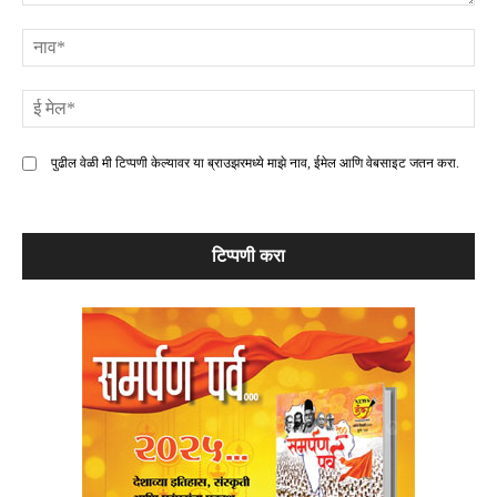
टिप्पणी
ना
ई
मे
पुढील वेळी मी टिप्पणी केल्यावर या ब्राउझरमध्ये माझे नाव, ईमेल आणि वेबसाइट जतन करा.