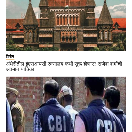
विशेष
अंधेरीतील ईएसआयसी रुग्णालय कधी सुरू होणार? राजेश शर्मांची
अवमान याचिका