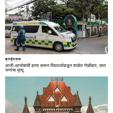
क्राईमनामा
आजी-आजोबांची हत्या करून विद्यार्थ्याकडून शाळेत गोळीबार; सात
जणांचा मृत्यू