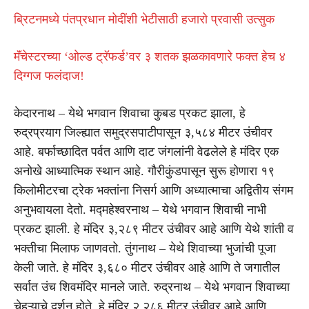
ब्रिटनमध्ये पंतप्रधान मोदींशी भेटीसाठी हजारो प्रवासी उत्सुक
मॅंचेस्टरच्या ‘ओल्ड ट्रॅफर्ड’वर ३ शतक झळकावणारे फक्त हेच ४
दिग्गज फलंदाज!
केदारनाथ – येथे भगवान शिवाचा कुबड प्रकट झाला, हे
रुद्रप्रयाग जिल्ह्यात समुद्रसपाटीपासून ३,५८४ मीटर उंचीवर
आहे. बर्फाच्छादित पर्वत आणि दाट जंगलांनी वेढलेले हे मंदिर एक
अनोखे आध्यात्मिक स्थान आहे. गौरीकुंडपासून सुरू होणारा १९
किलोमीटरचा ट्रेक भक्तांना निसर्ग आणि अध्यात्माचा अद्वितीय संगम
अनुभवायला देतो. मद्महेश्वरनाथ – येथे भगवान शिवाची नाभी
प्रकट झाली. हे मंदिर ३,२८९ मीटर उंचीवर आहे आणि येथे शांती व
भक्तीचा मिलाफ जाणवतो. तुंगनाथ – येथे शिवाच्या भुजांची पूजा
केली जाते. हे मंदिर ३,६८० मीटर उंचीवर आहे आणि ते जगातील
सर्वात उंच शिवमंदिर मानले जाते. रुद्रनाथ – येथे भगवान शिवाच्या
चेहऱ्याचे दर्शन होते. हे मंदिर २,२८६ मीटर उंचीवर आहे आणि