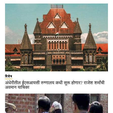
विशेष
अंधेरीतील ईएसआयसी रुग्णालय कधी सुरू होणार? राजेश शर्मांची
अवमान याचिका