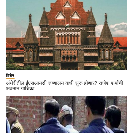
विशेष
अंधेरीतील ईएसआयसी रुग्णालय कधी सुरू होणार? राजेश शर्मांची
अवमान याचिका