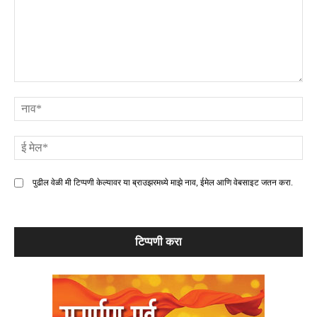
टिप्पणी
ना
ई
मे
पुढील वेळी मी टिप्पणी केल्यावर या ब्राउझरमध्ये माझे नाव, ईमेल आणि वेबसाइट जतन करा.