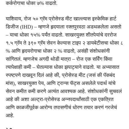
कर्करोगाचा धोका ७% वाढतो.
याशिवाय, रोज ५० ग्रॅम प्रोसेस्ड मीट खाल्ल्यास इस्केमिक हार्ट
डिजीज (IHD) – म्हणजे हृदयाला रक्तपुरवठा अडथळलेला असतो
– याचा धोका १५% पर्यंत वाढतो. साखरयुक्त शीतपेयांचे दररोज
१.५ ग्रॅम ते ३९० ग्रॅम सेवन केल्यास टाइप २ डायबेटीसचा धोका ८
% आणि हृदयरोगाचा धोका २ % वाढतो, असंही संशोधकांनी
सांगितलं. म्हणजेच अगदी थोडी मात्रा – रोज एक सर्विंग किंवा
त्यापेक्षाही कमी – घेतल्यास धोका झपाट्याने वाढतो. या अभ्यासात
स्पष्टपणे दाखवून दिलं आहे की, प्रोसेस्ड मीट (जसं की पॅकबंद
मांस), साखरयुक्त पेय, आणि ट्रान्स फॅट्स असलेले पदार्थ यांचे
सेवन कमीत कमी करणे अत्यंत आवश्यक आहे. संशोधकांनी सुचवलं
आहे की अशा अल्ट्रा-प्रोसेस्ड अन्नपदार्थांसाठी एक एकत्रित
आणि काळजीपूर्वक आरोग्य तपासणीचं धोरण तयार करणं गरजेचं
आहे.