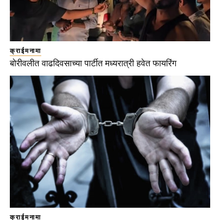
क्राईमनामा
बोरीवलीत वाढदिवसाच्या पार्टीत मध्यरात्री हवेत फायरिंग
क्राईमनामा