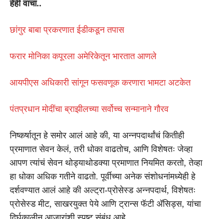
हेही वाचा..
छांगुर बाबा प्रकरणात ईडीकडून तपास
फरार मोनिका कपूरला अमेरिकेतून भारतात आणले
आयपीएस अधिकारी सांगून फसवणूक करणारा भामटा अटकेत
पंतप्रधान मोदींचा ब्राझीलच्या सर्वोच्च सन्मानाने गौरव
निष्कर्षातून हे समोर आलं आहे की, या अन्नपदार्थांचं कितीही
प्रमाणात सेवन केलं, तरी धोका वाढतोच, आणि विशेषतः जेव्हा
आपण त्यांचं सेवन थोड्याथोडक्या प्रमाणात नियमित करतो, तेव्हा
हा धोका अधिक गतीने वाढतो. पूर्वीच्या अनेक संशोधनांमध्येही हे
दर्शवण्यात आलं आहे की अल्ट्रा-प्रोसेस्ड अन्नपदार्थ, विशेषतः
प्रोसेस्ड मीट, साखरयुक्त पेये आणि ट्रान्स फॅटी अ‍ॅसिड्स, यांचा
दिर्घकालीन आजारांशी स्पष्ट संबंध आहे.