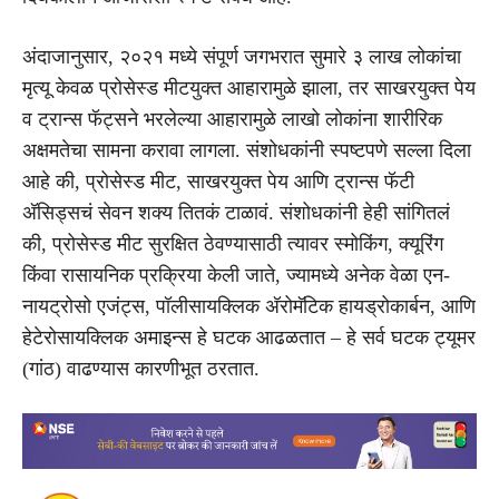
अंदाजानुसार, २०२१ मध्ये संपूर्ण जगभरात सुमारे ३ लाख लोकांचा
मृत्यू केवळ प्रोसेस्ड मीटयुक्त आहारामुळे झाला, तर साखरयुक्त पेय
व ट्रान्स फॅट्सने भरलेल्या आहारामुळे लाखो लोकांना शारीरिक
अक्षमतेचा सामना करावा लागला. संशोधकांनी स्पष्टपणे सल्ला दिला
आहे की, प्रोसेस्ड मीट, साखरयुक्त पेय आणि ट्रान्स फॅटी
अ‍ॅसिड्सचं सेवन शक्य तितकं टाळावं. संशोधकांनी हेही सांगितलं
की, प्रोसेस्ड मीट सुरक्षित ठेवण्यासाठी त्यावर स्मोकिंग, क्यूरिंग
किंवा रासायनिक प्रक्रिया केली जाते, ज्यामध्ये अनेक वेळा एन-
नायट्रोसो एजंट्स, पॉलीसायक्लिक अ‍ॅरोमॅटिक हायड्रोकार्बन, आणि
हेटेरोसायक्लिक अमाइन्स हे घटक आढळतात – हे सर्व घटक ट्यूमर
(गांठ) वाढण्यास कारणीभूत ठरतात.