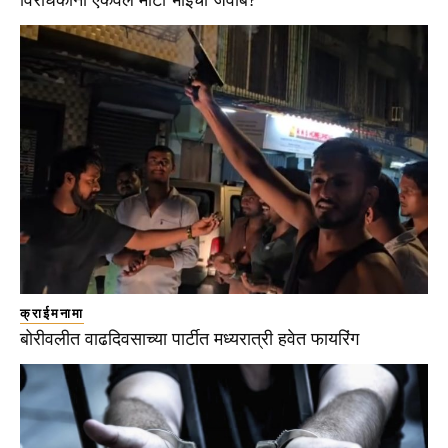
विरोधकांना ऐकवेल मोटा भाईचा जवाब?
क्राईमनामा
बोरीवलीत वाढदिवसाच्या पार्टीत मध्यरात्री हवेत फायरिंग