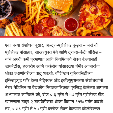
एका नव्या संशोधनानुसार, अल्ट्रा-प्रोसेस्ड फूड्स – जसं की
प्रोसेस्ड मांसाहार, साखरयुक्त पेये आणि ट्रान्स-फॅटी अ‍ॅसिड –
यांचं अगदी कमी प्रमाणात आणि नियमितपणे सेवन केल्यासही
डायबेटीस, हृदयरोग आणि कर्करोग यांसारख्या गंभीर आजारांचा
धोका लक्षणीयरीत्या वाढू शकतो. वॉशिंग्टन युनिव्हर्सिटीच्या
इन्स्टिट्यूट फॉर हेल्थ मेट्रिक्स अँड इव्हॅल्युएशनच्या संशोधकांनी
नेचर मेडिसिन या वैद्यकीय नियतकालिकात प्रसिद्ध केलेल्या आपल्या
अभ्यासात सांगितले की, रोज ०.६ ग्रॅम ते ५७ ग्रॅम प्रोसेस्ड मीट
खाल्ल्यास टाइप २ डायबेटीसचा धोका किमान ११% पर्यंत वाढतो.
तर, ०.७८ ग्रॅम ते ५५ ग्रॅम दररोज सेवन केल्यास कोलोरेक्टल