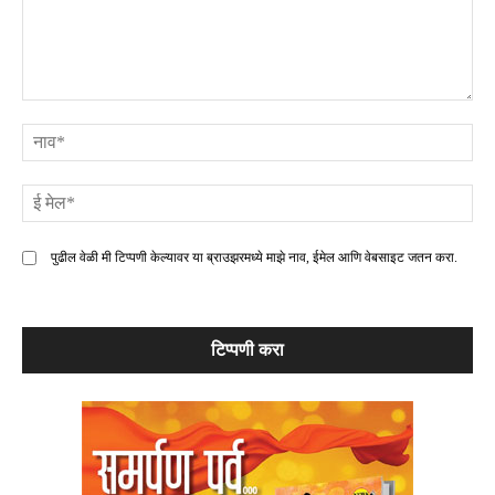
टिप्पणी
ना
ई
मे
पुढील वेळी मी टिप्पणी केल्यावर या ब्राउझरमध्ये माझे नाव, ईमेल आणि वेबसाइट जतन करा.