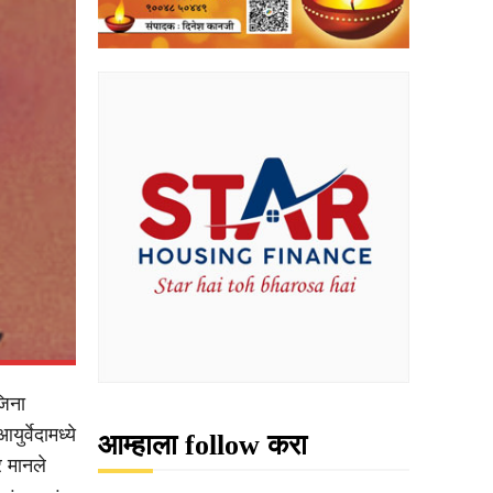
जिना
र्वेदामध्ये
आम्हाला follow करा
र मानले