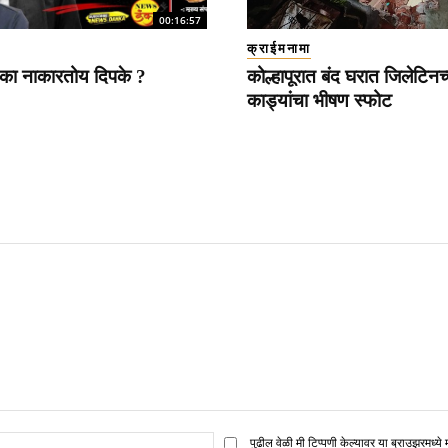
00:16:57
क्राईमनामा
 का नाकारतोय दिपके ?
कोल्हापूरात बंद घरात जिलेटिनच्
काड्यांचा भीषण स्फोट
ई
पुढील वेळी मी टिप्पणी केल्यावर या ब्राउझरमध्ये 