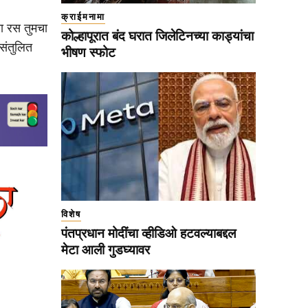
क्राईमनामा
चा रस तुमचा
कोल्हापूरात बंद घरात जिलेटिनच्या काड्यांचा
संतुलित
भीषण स्फोट
विशेष
पंतप्रधान मोदींचा व्हीडिओ हटवल्याबद्दल
मेटा आली गुडघ्यावर