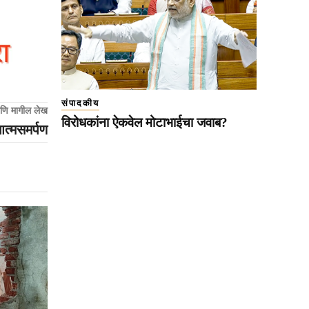
संपादकीय
णि मागील लेख
विरोधकांना ऐकवेल मोटाभाईचा जवाब?
आत्मसमर्पण