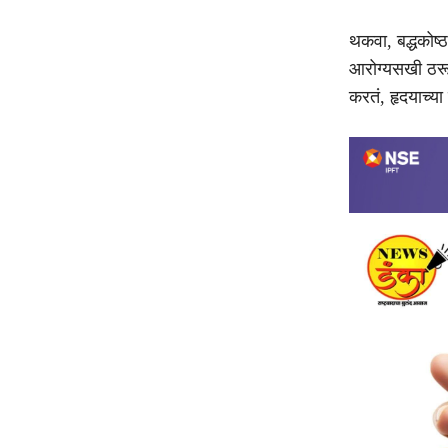
थकवा, बद्धकोष्ठ
आरोग्यसखी ठरू 
करतं, हृदयाच्य