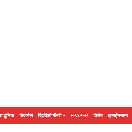
श दुनिया
बिजनेस
व्हिडीओ गॅलरी
EPAPER
विशेष
क्राईमनामा