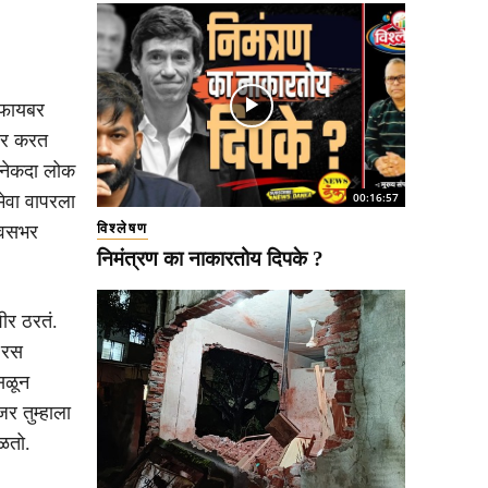
 फायबर
चार करत
अनेकदा लोक
00:16:57
ेवा वापरला
विश्लेषण
दिवसभर
निमंत्रण का नाकारतोय दिपके ?
ीर ठरतं.
ा रस
सळून
र तुम्हाला
ळतो.