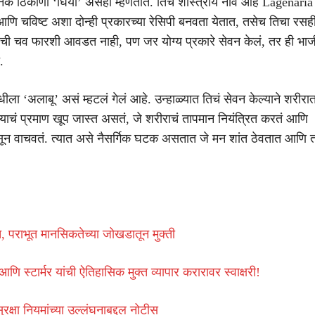
नेक ठिकाणी ‘घिया’ असंही म्हणतात. तिचं शास्त्रीय नाव आहे Lagenaria 
आणि चविष्ट अशा दोन्ही प्रकारच्या रेसिपी बनवता येतात, तसेच तिचा रसह
तिची चव फारशी आवडत नाही, पण जर योग्य प्रकारे सेवन केलं, तर ही भा
.
ीला ‘अलाबू’ असं म्हटलं गेलं आहे. उन्हाळ्यात तिचं सेवन केल्याने शरीरा
्याचं प्रमाण खूप जास्त असतं, जे शरीराचं तापमान नियंत्रित करतं आणि
सून वाचवतं. त्यात असे नैसर्गिक घटक असतात जे मन शांत ठेवतात आणि
त, पराभूत मानसिकतेच्या जोखडातून मुक्ती
आणि स्टार्मर यांची ऐतिहासिक मुक्त व्यापार करारावर स्वाक्षरी!
रक्षा नियमांच्या उल्लंघनाबद्दल नोटीस