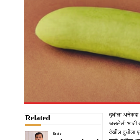
दुधीला अनेकदा ल
Related
असलेली भाजी आहे
देखील दुधीला एक
विशेष