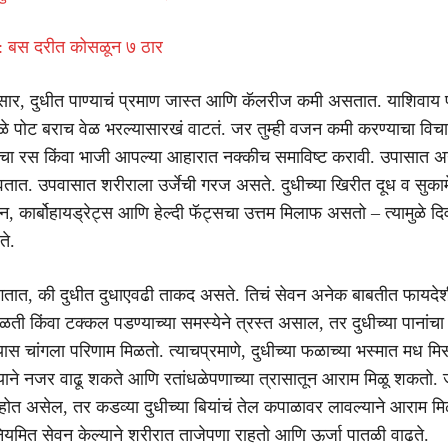
 : बस दरीत कोसळून ७ ठार
नुसार, दुधीत पाण्याचं प्रमाण जास्त आणि कॅलरीज कमी असतात. याशिवाय
ळे पोट बराच वेळ भरल्यासारखं वाटतं. जर तुम्ही वजन कमी करण्याचा वि
चा रस किंवा भाजी आपल्या आहारात नक्कीच समाविष्ट करावी. उपासात 
तात. उपवासात शरीराला उर्जेची गरज असते. दुधीच्या खिरीत दूध व सुकाम
न, कार्बोहायड्रेट्स आणि हेल्दी फॅट्सचा उत्तम मिलाफ असतो – त्यामुळे 
ते.
 सांगतात, की दुधीत दुधाएवढी ताकद असते. तिचं सेवन अनेक बाबतीत फायदेश
ळती किंवा टक्कल पडण्याच्या समस्येने त्रस्त असाल, तर दुधीच्या पानांच
यास चांगला परिणाम मिळतो. त्याचप्रमाणे, दुधीच्या फळाच्या भस्मात मध मि
्याने नजर वाढू शकते आणि रतांधळेपणाच्या त्रासातून आराम मिळू शकतो. ज
ोत असेल, तर कडव्या दुधीच्या बियांचं तेल कपाळावर लावल्याने आराम मि
नियमित सेवन केल्याने शरीरात ताजेपणा राहतो आणि ऊर्जा पातळी वाढते.