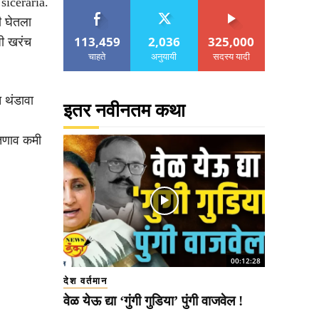
siceraria.
ी घेतला
113,459
2,036
325,000
जी खरंच
चाहते
अनुयायी
सदस्य यादी
त थंडावा
इतर नवीनतम कथा
 तणाव कमी
00:12:28
देश वर्तमान
वेळ येऊ द्या ‘गुंगी गुडिया’ पुंगी वाजवेल !