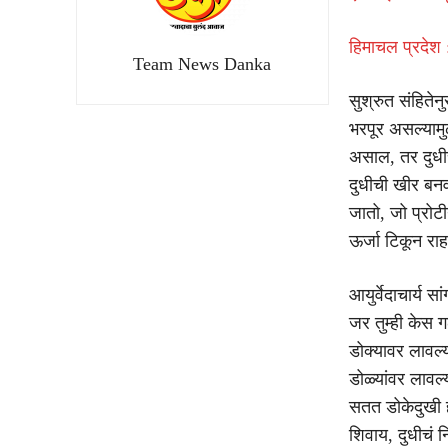
हिमाचल प्रदेश
Team News Danka
सुश्रुत संहिते
भरपूर असल्यामु
असाल, तर दुधी
दुधीची खीर बनव
जातो, जो प्रोटी
ऊर्जा टिकून राह
आयुर्वेदाचार्य
जर तुम्ही केस ग
डोक्यावर लावल्
डोळ्यांवर लावल
सतत डोकेदुखी ह
शिवाय, दुधीचं 