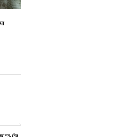
या
माझे नाव, ईमेल