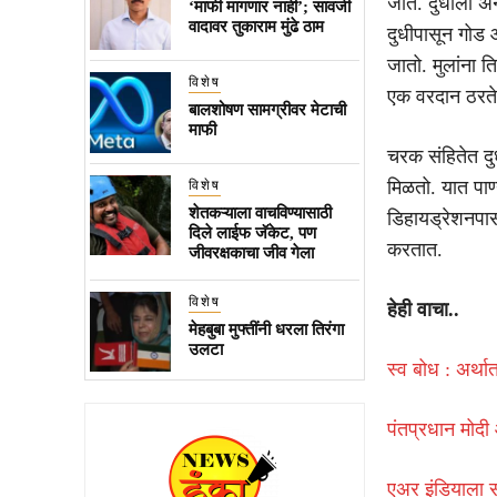
जाते. दुधीला अ
‘माफी मागणार नाही’; सावजी
वादावर तुकाराम मुंढे ठाम
दुधीपासून गोड 
जातो. मुलांना 
विशेष
एक वरदान ठरते
बालशोषण सामग्रीवर मेटाची
माफी
चरक संहितेत दुध
मिळतो. यात पाण
विशेष
शेतकऱ्याला वाचविण्यासाठी
डिहायड्रेशनपा
दिले लाईफ जॅकेट, पण
करतात.
जीवरक्षकाचा जीव गेला
विशेष
हेही वाचा..
मेहबुबा मुफ्तींनी धरला तिरंगा
उलटा
स्व बोध : अर्था
पंतप्रधान मोदी 
एअर इंडियाला सु