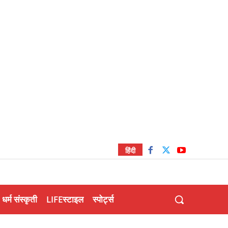
हिंदी
धर्म संस्कृती
LIFEस्टाइल
स्पोर्ट्स