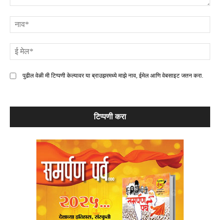
टिप्पणी
ना
ई
मे
पुढील वेळी मी टिप्पणी केल्यावर या ब्राउझरमध्ये माझे नाव, ईमेल आणि वेबसाइट जतन करा.