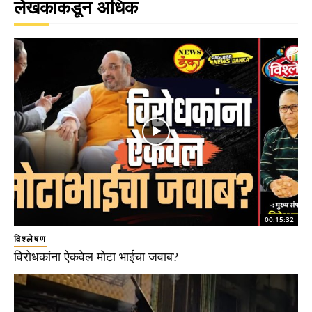
लेखकाकडून अधिक
00:15:32
विश्लेषण
विरोधकांना ऐकवेल मोटा भाईचा जवाब?