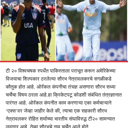
टी २० विश्वचषक स्पर्धेत पाकिस्ताला पराभूत करून अमेरिकेच्या
विजयाचा शिल्पकार ठरलेल्या सौरभ नेत्रावलकरचे सगळीकडे
कौतुक होत आहे. ओरॅकल कंपनीचा तंत्र्ज्ञ असणारा सौरभ सध्या
चर्चेचा विषय ठरला आहे.हा क्रिकेटपटू कोडशी संबंधित तंत्रज्ञानात
पारंगत आहे. ओरॅकल कंपनीत काम करणाऱ्या एका कर्मचाऱ्याने
‘एक्स’वर जेव्हा जाहीर केले की, त्याचा एक सहकारी सौरभ
नेत्रावलकर रोहित शर्माच्या भारतीय संघाविरुद्ध टी२० सामन्यात
लढणार आहे, तेव्हा सौरभचे नाव चर्चेत आले होते.