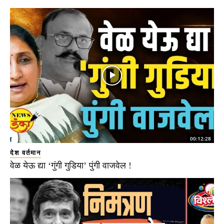
00:12:28
देश वर्तमान
वेळ येऊ द्या ‘गुंगी गुडिया’ पुंगी वाजवेल !