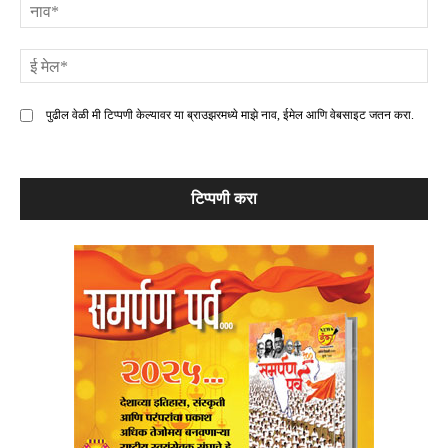
ना
ई
मे
पुढील वेळी मी टिप्पणी केल्यावर या ब्राउझरमध्ये माझे नाव, ईमेल आणि वेबसाइट जतन करा.