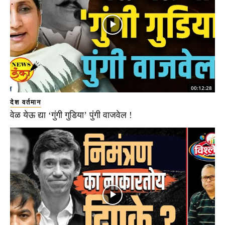
00:12:28
देश वर्तमान
वेळ येऊ द्या ‘गुंगी गुडिया’ पुंगी वाजवेल !