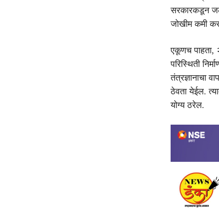
सरकारकडून जलस
जोखीम कमी कर
एकूणच पाहता, २
परिस्थिती निर्
तंत्रज्ञानाचा व
ठेवता येईल. त्
योग्य ठरेल.