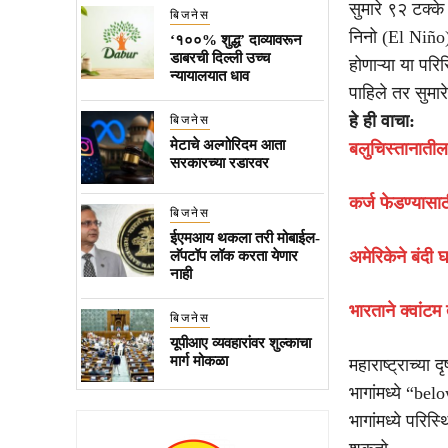
सुमारे ९२ टक्क
बिजनेस
निनो (El Niño)
‘१००% शुद्ध’ दाव्यावरून
डाबरची दिल्ली उच्च
होणाऱ्या या परि
न्यायालयात धाव
पाहिले तर सुमार
हे ही वाचा:
बिजनेस
मेटाचे अल्गोरिदम आता
बलुचिस्तानातील 
सरकारच्या रडारवर
कर्ज फेडण्यासाठ
बिजनेस
ईएमआय थकला तरी मोबाईल-
अमेरिकेने बंदी 
लॅपटॉप लॉक करता येणार
नाही
भारताने क्वांट
बिजनेस
यूपीआए व्यवहारांवर शुल्काचा
मार्ग मोकळा
महाराष्ट्राच्या
भागांमध्ये “be
भागांमध्ये परि