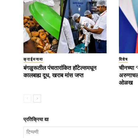
क्राईमनामा
विशेष
बंगळुरूतील पंचतारांकित हॉटेल्समधून
चीनच्या ‘म
कालबाह्य दूध, खराब मांस जप्त
अरुणाचल
ओळख
प्रतिक्रिया द्या