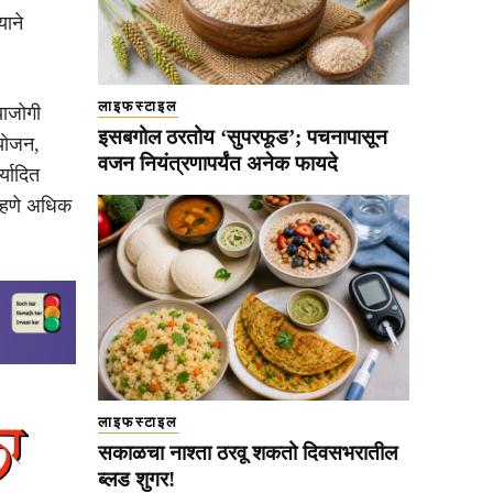
ाने
लाइफस्टाइल
याजोगी
इसबगोल ठरतोय ‘सुपरफूड’; पचनापासून
ियोजन,
वजन नियंत्रणापर्यंत अनेक फायदे
्यादित
पाहणे अधिक
लाइफस्टाइल
सकाळचा नाश्ता ठरवू शकतो दिवसभरातील
ब्लड शुगर!