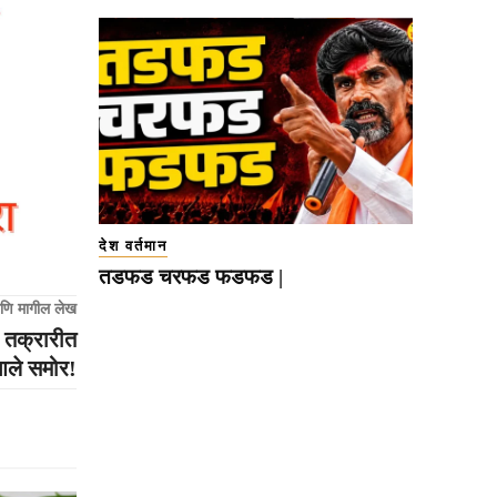
देश वर्तमान
तडफड चरफड फडफड |
णि मागील लेख
ा तक्रारीत
आले समोर!