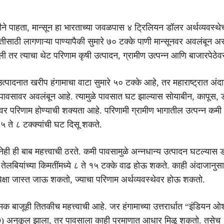
टीने पाहता, मान्सून हा भारताच्या जवळपास ४ ट्रिलियन डॉलर अर्थव्यवस्थ
ीसाठी लागणाऱ्या पाण्यापैकी सुमारे ७० टक्के पाणी मान्सूनवर अवलंबून असत
 तर त्याचा थेट परिणाम कृषी उत्पादन, ग्रामीण उत्पन्न आणि बाजारपेठेव
उत्पादनात खरीप हंगामाचा वाटा सुमारे ५० टक्के आहे, तर महाराष्ट्रात अंद
त्र पावसावर अवलंबून आहे. त्यामुळे पावसात घट झाल्यास सोयाबीन, कापूस, 
ांवर परिणाम होण्याची शक्यता आहे. परिणामी ग्रामीण भागातील उत्पन्न कम
५ ते ८ टक्क्यांची घट दिसू शकते.
टीनेही ही बाब महत्त्वाची ठरते. कमी पावसामुळे अन्नधान्य उत्पादन घटल्यास 
ेलबियांच्या किमतींमध्ये ८ ते १५ टक्के वाढ होऊ शकते. काही अंदाजानुस
ंपेक्षा जास्त जाऊ शकतो, ज्याचा परिणाम अर्थव्यवस्थेवर होऊ शकतो.
मक बाजूही तितकीच महत्त्वाची आहे. जर हंगामाच्या उत्तरार्धात “इंडियन 
 अनुकूल झाला, तर पावसाला काही प्रमाणात आधार मिळू शकतो. तसेच