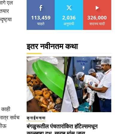
मागे एल
 तयार
113,459
2,036
326,000
ृष्ट्या
चाहते
अनुयायी
सदस्य यादी
इतर नवीनतम कथा
ल काही
ात्र सर्वच
क्राईमनामा
 होऊ
बंगळुरूतील पंचतारांकित हॉटेल्समधून
कालबाह्य दूध, खराब मांस जप्त