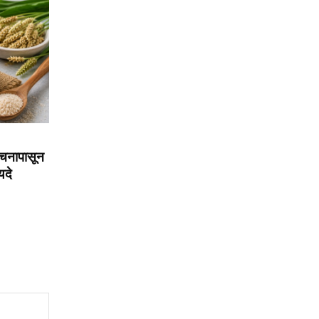
चनापासून
यदे