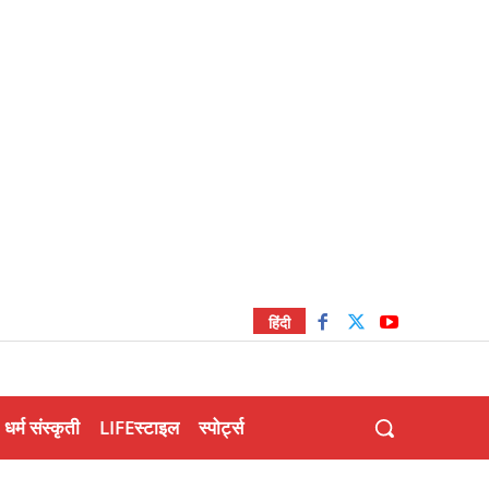
हिंदी
धर्म संस्कृती
LIFEस्टाइल
स्पोर्ट्स