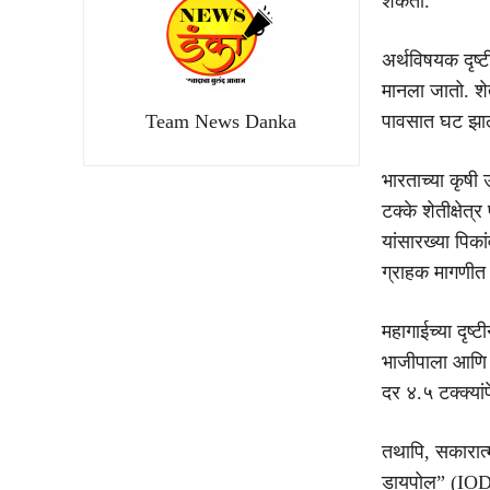
शकतो.
अर्थविषयक दृष्
मानला जातो. शेत
Team News Danka
पावसात घट झाली
भारताच्या कृषी 
टक्के शेतीक्षे
यांसारख्या पिक
ग्राहक मागणीत 
महागाईच्या दृष्
भाजीपाला आणि त
दर ४.५ टक्क्या
तथापि, सकारात्
डायपोल” (IOD)