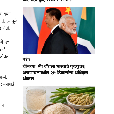
ेचा कणा
े. त्यामुळे
र होतो.
ाजे ५५
डाळी
ी होऊन
विशेष
चीनच्या ‘मॅप वॉर’ला भारताचे प्रत्युत्तर;
अरुणाचलमधील २७ ठिकाणांना अधिकृत
डाळी,
ओळख
ार महागाई
ओशन