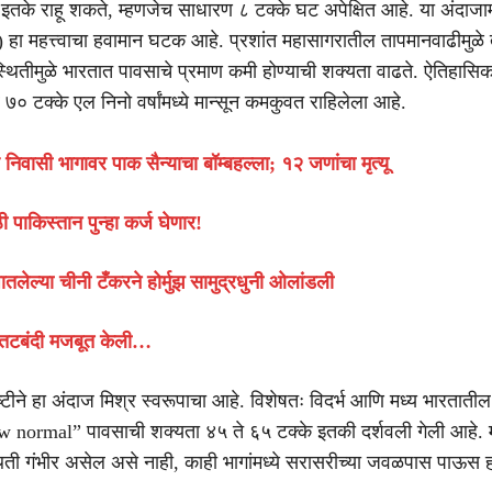
े इतके राहू शकते, म्हणजेच साधारण ८ टक्के घट अपेक्षित आहे. या अंदाजा
 हा महत्त्वाचा हवामान घटक आहे. प्रशांत महासागरातील तापमानवाढीमुळे
स्थितीमुळे भारतात पावसाचे प्रमाण कमी होण्याची शक्यता वाढते. ऐतिहासिकद
े ७० टक्के एल निनो वर्षांमध्ये मान्सून कमकुवत राहिलेला आहे.
निवासी भागावर पाक सैन्याचा बॉम्बहल्ला; १२ जणांचा मृत्यू
ी पाकिस्तान पुन्हा कर्ज घेणार!
घातलेल्या चीनी टँकरने होर्मुझ सामुद्रधुनी ओलांडली
म तटबंदी मजबूत केली…
 दृष्टीने हा अंदाज मिश्र स्वरूपाचा आहे. विशेषतः विदर्भ आणि मध्य भारताती
low normal” पावसाची शक्यता ४५ ते ६५ टक्के इतकी दर्शवली गेली आहे. म
स्थिती गंभीर असेल असे नाही, काही भागांमध्ये सरासरीच्या जवळपास पाऊस