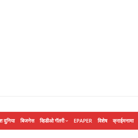
श दुनिया
बिजनेस
व्हिडीओ गॅलरी
EPAPER
विशेष
क्राईमनामा