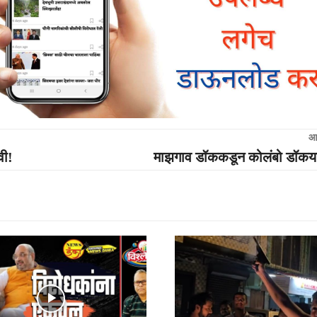
आ
वी!
माझगाव डॉककडून कोलंबो डॉकयार्