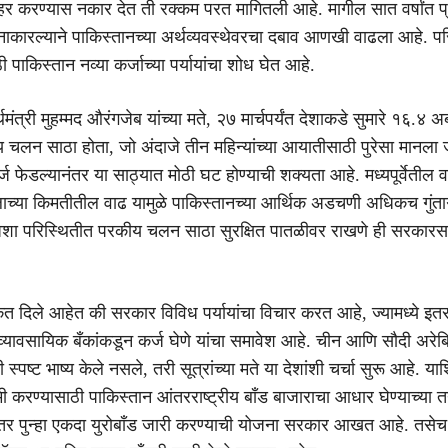
हर करण्यास नकार देत ती रक्कम परत मागितली आहे. मागील सात वर्षांत 
 नाकारल्याने पाकिस्तानच्या अर्थव्यवस्थेवरचा दबाव आणखी वाढला आहे. पर
ी पाकिस्तान नव्या कर्जाच्या पर्यायांचा शोध घेत आहे.
मंत्री मुहम्मद औरंगजेब यांच्या मते, २७ मार्चपर्यंत देशाकडे सुमारे १६.४ अ
 चलन साठा होता, जो अंदाजे तीन महिन्यांच्या आयातीसाठी पुरेसा मानला 
र्ज फेडल्यानंतर या साठ्यात मोठी घट होण्याची शक्यता आहे. मध्यपूर्वेतील
लाच्या किमतीतील वाढ यामुळे पाकिस्तानच्या आर्थिक अडचणी अधिकच गुंतागु
अशा परिस्थितीत परकीय चलन साठा सुरक्षित पातळीवर राखणे ही सरकारस
 संकेत दिले आहेत की सरकार विविध पर्यायांचा विचार करत आहे, ज्यामध्ये इत
्यावसायिक बँकांकडून कर्ज घेणे यांचा समावेश आहे. चीन आणि सौदी अरे
 स्पष्ट भाष्य केले नसले, तरी सूत्रांच्या मते या देशांशी चर्चा सुरू आहे. या
 करण्यासाठी पाकिस्तान आंतरराष्ट्रीय बाँड बाजाराचा आधार घेण्याच्या 
ंनंतर पुन्हा एकदा युरोबाँड जारी करण्याची योजना सरकार आखत आहे. तसे