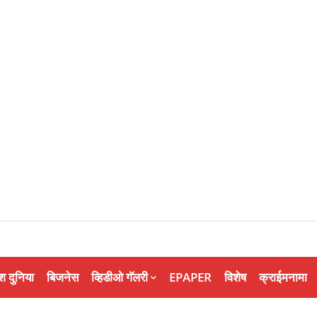
श दुनिया
बिजनेस
व्हिडीओ गॅलरी
EPAPER
विशेष
क्राईमनामा