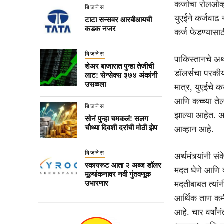
कर्जाचा रोलओव्
बिजनेस
युएईने कर्जवाढ
टाटा सन्सवर आरबीआयची
कडक नजर
कर्ज फेडण्यासाठ
बिजनेस
पाकिस्तानचे अर्थ
शेअर बाजारात पुन्हा तेजीची
डॉलर्सचा परकीय
लाट! सेन्सेक्स ३७४ अंकांनी
उसळला
मात्र, युएईचे क
आणि कच्च्या ते
बिजनेस
झाल्या आहेत. 
सोनं पुन्हा चमकलं! सलग
चौथ्या दिवशी दरांची मोठी झेप
आव्हान आहे.
बिजनेस
अर्थमंत्र्यांनी
स्कायरूट आता २ अब्ज डॉलर
मदत घेणे आणि व
मूल्यांकनावर नवी गुंतवणूक
उभारणार
मदतीबाबत त्यांनी
आर्थिक ताण कमी
आहे. चार वर्षा