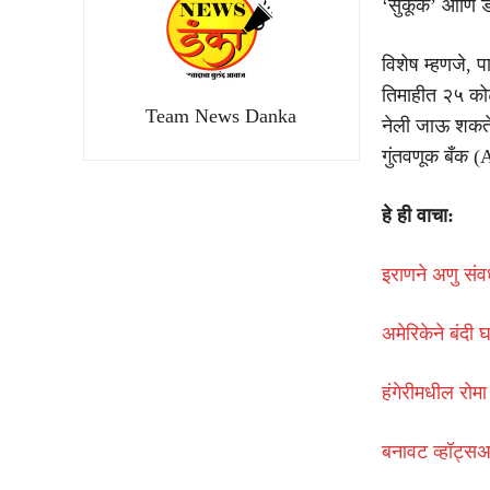
‘सुकूक’ आणि ड
विशेष म्हणजे, 
तिमाहीत २५ कोट
Team News Danka
नेली जाऊ शकते
गुंतवणूक बँक 
हे ही वाचा:
इराणने अणु संवर
अमेरिकेने बंदी 
हंगेरीमधील रोमा
बनावट व्हॉट्स