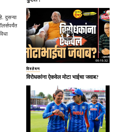
. दुसऱ्या
र्सपर्यंत
विधा
00:15:32
विश्लेषण
विरोधकांना ऐकवेल मोटा भाईचा जवाब?