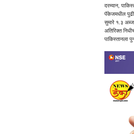
दरम्यान, पाकिस
पॅकेजमधील पुढील
सुमारे १.३ अब्ज 
अतिरिक्त निधीच
पाकिस्तानला पुन