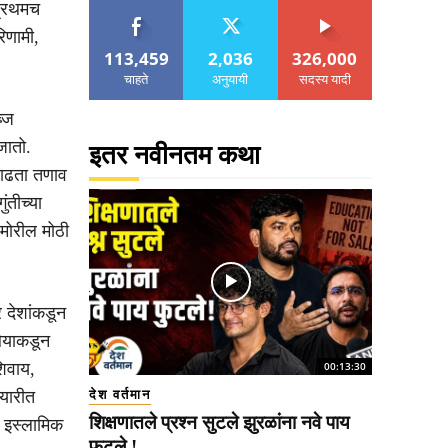
प्रथमच
िणामी,
113,459
2,036
326,000
चाहते
अनुयायी
सदस्य यादी
ब्ज
जातो.
इतर नवीनतम कथा
 वाढता तणाव
ंतीच्या
मोरील मोठी
र देशांकडून
बियाकडून
शिवाय,
00:13:30
तयारीत
देश वर्तमान
शिक्षणातले प्रश्न सुटले झुरळांना नवे पाय
च इस्लामिक
फुटले !