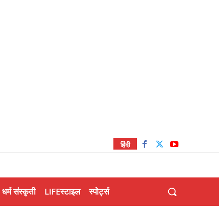
हिंदी
धर्म संस्कृती
LIFEस्टाइल
स्पोर्ट्स