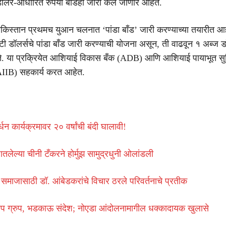
ॉलर-आधारित रुपया बाँडही जारी केले जाणार आहेत.
पाकिस्तान प्रथमच युआन चलनात ‘पांडा बाँड’ जारी करण्याच्या तयारीत आहे
ी डॉलर्सचे पांडा बाँड जारी करण्याची योजना असून, ती वाढवून १ अब्ज डॉल
. या प्रक्रियेत आशियाई विकास बँक (ADB) आणि आशियाई पायाभूत सु
(AIIB) सहकार्य करत आहेत.
्धन कार्यक्रमावर २० वर्षांची बंदी घालावी!
घातलेल्या चीनी टँकरने होर्मुझ सामुद्रधुनी ओलांडली
 समाजासाठी डॉ. आंबेडकरांचे विचार ठरले परिवर्तनाचे प्रतीक
अ‍प ग्रुप, भडकाऊ संदेश; नोएडा आंदोलनामागील धक्कादायक खुलासे