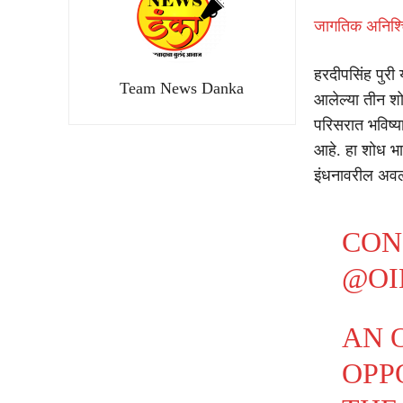
जागतिक अनिश्च
हरदीपसिंह पुरी 
Team News Danka
आलेल्या तीन शोध
परिसरात भविष्
आहे. हा शोध भार
इंधनावरील अवल
CON
@OI
AN 
OPP