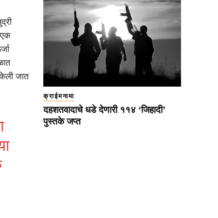
द्री
ा एक
्जा
ळात
 केली जात
क्राईमनामा
दहशतवादाचे धडे देणारी ११४ ‘जिहादी’
पुस्तके जप्त
ा
या
क