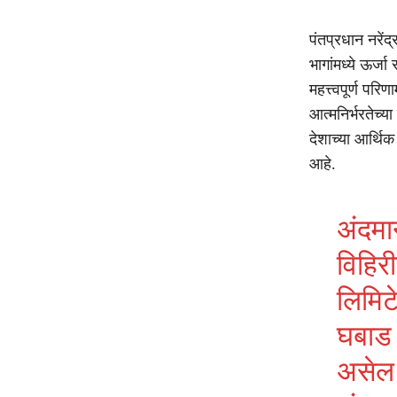
पंतप्रधान नरेंद
भागांमध्ये ऊर्ज
महत्त्वपूर्ण पर
आत्मनिर्भरतेच
देशाच्या आर्थि
आहे.
अंदमा
विहिर
लिमिट
घबाड 
असेल 