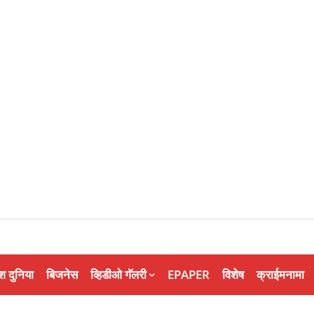
श दुनिया
बिजनेस
व्हिडीओ गॅलरी
EPAPER
विशेष
क्राईमनामा