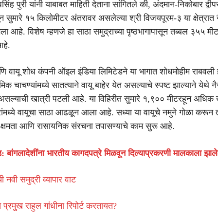
ीपसिंह पुरी यांनी याबाबत माहिती देताना सांगितले की, अंदमान-निकोबार द्वीप
ासून सुमारे १५ किलोमीटर अंतरावर असलेल्या श्री विजयपूरम-३ या क्षेत्रात 
ला आहे. विशेष म्हणजे हा साठा समुद्राच्या पृष्ठभागापासून तब्बल ३५५ म
हे.
ि वायू शोध कंपनी ऑइल इंडिया लिमिटेडने या भागात शोधमोहीम राबवली 
मिक चाचण्यांमध्ये सातत्याने वायू बाहेर येत असल्याचे स्पष्ट झाल्याने येथे नै
व असल्याची खात्री पटली आहे. या विहिरीत सुमारे १,९०० मीटरहून अधिक
ांमध्ये वायूचा साठा आढळून आला आहे. सध्या या वायूचे नमुने गोळा करून त
ांक क्षमता आणि रासायनिक संरचना तपासण्याचे काम सुरू आहे.
ंड: बांगलादेशींना भारतीय कागदपत्रे मिळवून दिल्याप्रकरणी मालकाला झ
 नवी समुद्री व्यापार वाट
चे प्रमुख राहुल गांधीना रिपोर्ट करतायत?