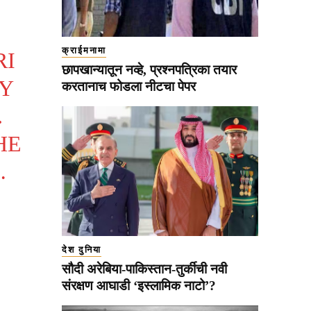
क्राईमनामा
RI
छापखान्यातून नव्हे, प्रश्नपत्रिका तयार
Y
करतानाच फोडला नीटचा पेपर
.
HE
…
देश दुनिया
सौदी अरेबिया-पाकिस्तान-तुर्कीची नवी
संरक्षण आघाडी ‘इस्लामिक नाटो’?