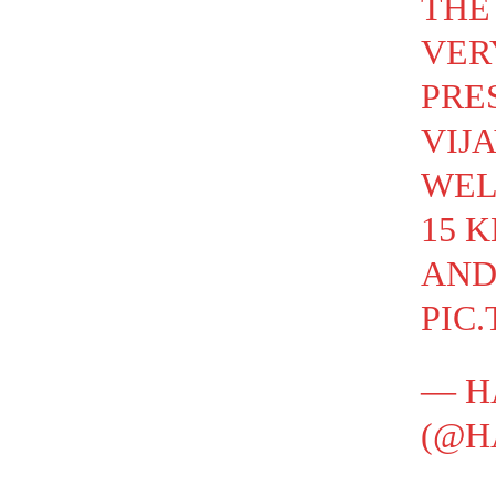
THE
VER
PRE
VIJ
WEL
15 
AND
PIC
— H
(@H