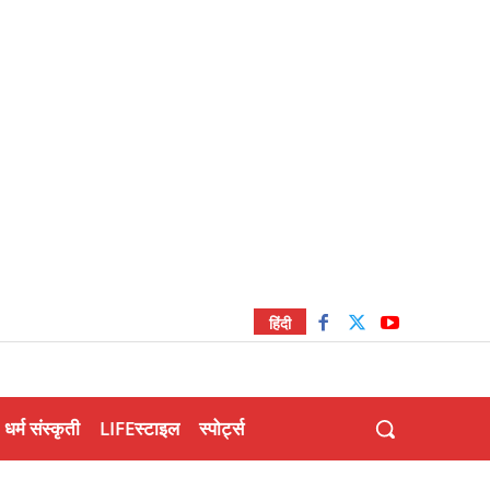
हिंदी
धर्म संस्कृती
LIFEस्टाइल
स्पोर्ट्स