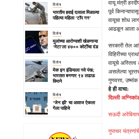
वायू मंत्री हरद
विशेष
पूर्व किनाऱ्याप
भारतीय हवाई दलाला मिळाल्या
पहिल्या महिला ‘टॉप गन’
वायूचा शोध लाग
आढळून आला आ
विशेष
मुलांच्या आरोग्याशी खेळणाऱ्या
सरकारी तेल आण
‘मेटा’ला ४७०० कोटींचा दंड
विहिरीच्या प्राथ
वायूचे अस्तित्
विशेष
मेक इन इंडियाला नवे पंख;
असलेल्या भूस्तर
भारतात बनणार ९४ लढाऊ
गुणवत्ता, उष्म
विमाने
हे ही वाचा:
विशेष
दिल्ली अग्निका
‘जेन झी’ चा आवाज ऐकला
गेला पाहिजे
सऊदी अरेबियाची
गुप्तचर यंत्रणां