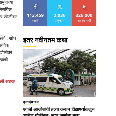
समूहाच्या
नैसर्गिक
113,459
2,036
326,000
ीटर खोलीवर
चाहते
अनुयायी
सदस्य यादी
होती. शोध
इतर नवीनतम कथा
सर्गिक
 खोलीवर
्याची
ालेली अटक
क्राईमनामा
आजी-आजोबांची हत्या करून विद्यार्थ्याकडून
शाळेत गोळीबार; सात जणांचा मृत्यू