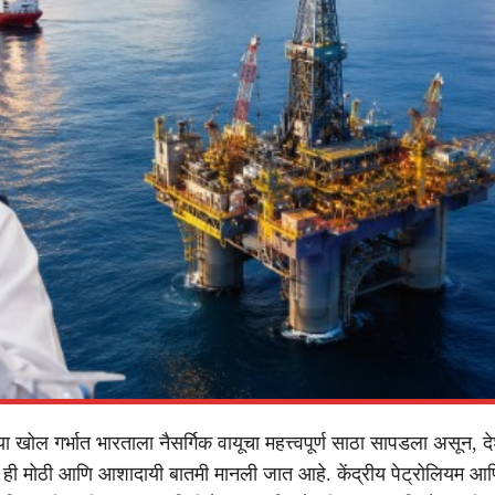
ा खोल गर्भात भारताला नैसर्गिक वायूचा महत्त्वपूर्ण साठा सापडला असून, दे
ाठी ही मोठी आणि आशादायी बातमी मानली जात आहे. केंद्रीय पेट्रोलियम आण