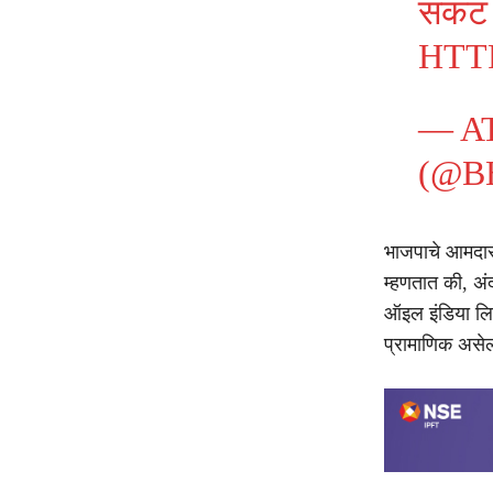
संकट 
HTT
— A
(@B
भाजपाचे आमदार 
म्हणतात की, अं
ऑइल इंडिया लिम
प्रामाणिक असेल