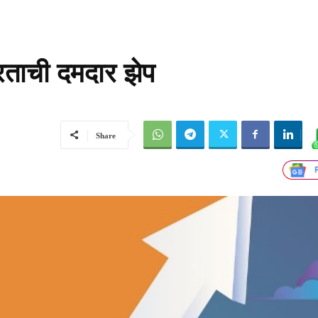
रताची दमदार झेप
Share