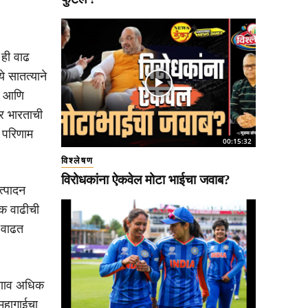
ही वाढ
े सातत्याने
व आणि
्र भारताची
 परिणाम
00:15:32
विश्लेषण
विरोधकांना ऐकवेल मोटा भाईचा जवाब?
त्पादन
िक वाढीची
ी वाढत
तणाव अधिक
महागाईचा