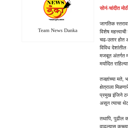
सोनं-चांदीत म
जागतिक स्तराव
Team News Danka
विशेष महत्त्वाच
चढ-उतार होत आ
विविध देशांतील
मजबूत अंतर्गत 
मर्यादित राहिल्
तज्ज्ञांच्या मत
क्षेत्राला मिळ
प्रमुख इंजिने ठ
असून त्याचा थे
तथापि, पुढील 
वाढल्यास कच्च्