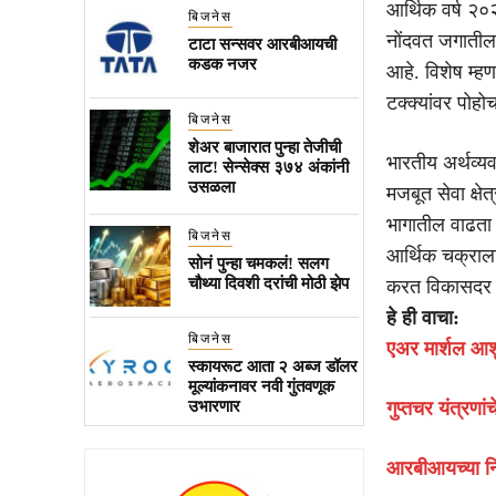
आर्थिक वर्ष २०
बिजनेस
नोंदवत जगातील 
टाटा सन्सवर आरबीआयची
कडक नजर
आहे. विशेष म्ह
टक्क्यांवर पोह
बिजनेस
शेअर बाजारात पुन्हा तेजीची
भारतीय अर्थव्यव
लाट! सेन्सेक्स ३७४ अंकांनी
उसळला
मजबूत सेवा क्ष
भागातील वाढता 
बिजनेस
आर्थिक चक्राला
सोनं पुन्हा चमकलं! सलग
चौथ्या दिवशी दरांची मोठी झेप
करत विकासदर उं
हे ही वाचा:
बिजनेस
एअर मार्शल आशु
स्कायरूट आता २ अब्ज डॉलर
मूल्यांकनावर नवी गुंतवणूक
उभारणार
गुप्तचर यंत्रणां
आरबीआयच्या निर