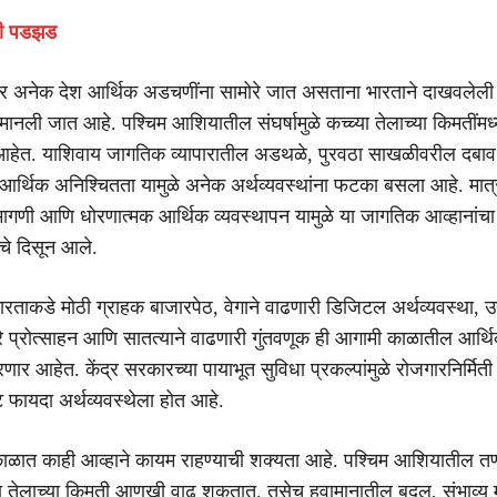
ोठी पडझड
र अनेक देश आर्थिक अडचणींना सामोरे जात असताना भारताने दाखवलेली 
ी मानली जात आहे. पश्चिम आशियातील संघर्षामुळे कच्च्या तेलाच्या किमतींमध्य
हेत. याशिवाय जागतिक व्यापारातील अडथळे, पुरवठा साखळीवरील दबा
 आर्थिक अनिश्चितता यामुळे अनेक अर्थव्यवस्थांना फटका बसला आहे. मात
मागणी आणि धोरणात्मक आर्थिक व्यवस्थापन यामुळे या जागतिक आव्हानांचा
याचे दिसून आले.
े, भारताकडे मोठी ग्राहक बाजारपेठ, वेगाने वाढणारी डिजिटल अर्थव्यवस्था, उ
णारे प्रोत्साहन आणि सातत्याने वाढणारी गुंतवणूक ही आगामी काळातील आर्थ
रणार आहेत. केंद्र सरकारच्या पायाभूत सुविधा प्रकल्पांमुळे रोजगारनिर्मित
ट फायदा अर्थव्यवस्थेला होत आहे.
काळात काही आव्हाने कायम राहण्याची शक्यता आहे. पश्चिम आशियातील 
या तेलाच्या किमती आणखी वाढू शकतात. तसेच हवामानातील बदल, संभाव्य 