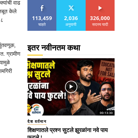
्यांची वाढ
बूत केले
113,459
2,036
326,000
.८
चाहते
अनुयायी
सदस्य यादी
ुंतवणूक,
इतर नवीनतम कथा
त. ग्रामीण
ामुळे
ामगिरी
00:13:30
देश वर्तमान
शिक्षणातले प्रश्न सुटले झुरळांना नवे पाय
फुटले !