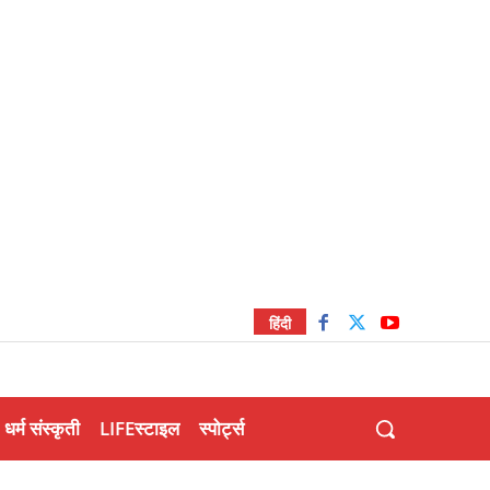
हिंदी
धर्म संस्कृती
LIFEस्टाइल
स्पोर्ट्स