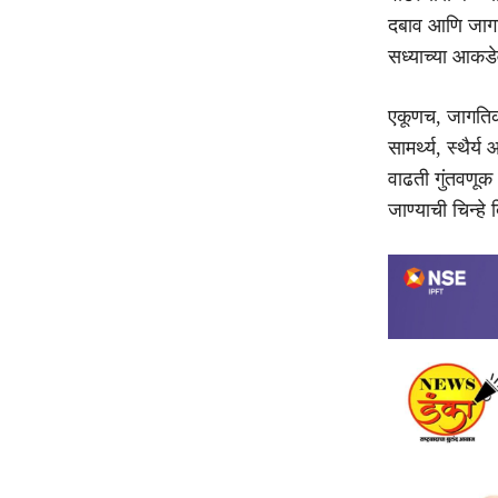
दबाव आणि जागति
सध्याच्या आकडे
एकूणच, जागतिक 
सामर्थ्य, स्थैर
वाढती गुंतवणूक
जाण्याची चिन्ह