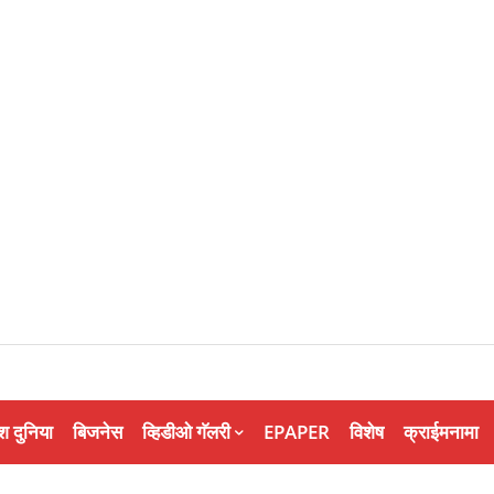
श दुनिया
बिजनेस
व्हिडीओ गॅलरी
EPAPER
विशेष
क्राईमनामा