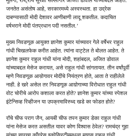
मुलगा, राष्ट्रीय सुरक्षा सल्लागार अजित डोवाल यांच्याबद्दल आहेत.
जनतेत असंतोष आहे, सरकारमध्ये अस्वस्थता. हा उद्रेक
दाबण्यासाठी मोदी देशावर आणीबाणी लादू शकतील. कदाचित
वर्षभराने मोदी पंतप्रधान पदी नसतील.’
मुख्य निवडणूक आयुक्त ज्ञानेश कुमार यांच्यावर गेले वर्षेभर राहुल
गांधी चिखलफेक करीत आहेत. त्यांना वाट्टेल ते बोलत आहेत. ते
ज्ञानेश कुमार राहुल गांधी यांना मोदी, शहांबद्दल, अजित डोवाल
यांच्याबद्दल मेसेज करायत, असे राहुल गांधी सांगतायत. तीन वर्षांपूर्वी
म्हणे निवडणूक आय़ोगावर मोदींचे नियंत्रण होते, आता ते राहीलेले
नाही. हे खरे असेल तर निवडणूक आय़ोगाच्या विरोधात राहुल गांधी
वोट चोरीचे आरोप कशाला करत होते? ज्ञानेश कुमार यांच्या स्पेशल
इंटेन्सिव्ह रिव्हीजन या उपक्रमाविरुध्द खडे का फोडत होते?
रॉचे चीफ पराग जैन, आयबी चीफ तपन कुमार डेका राहुल गांधी
यांना मेसेज करत असतील यावर कोण विश्वास ठेवेल? रामचंद्र गुहा
यांच्या सारखा काँग्रेस इकोसिस्टीममधला माणूस राहुल गांधी