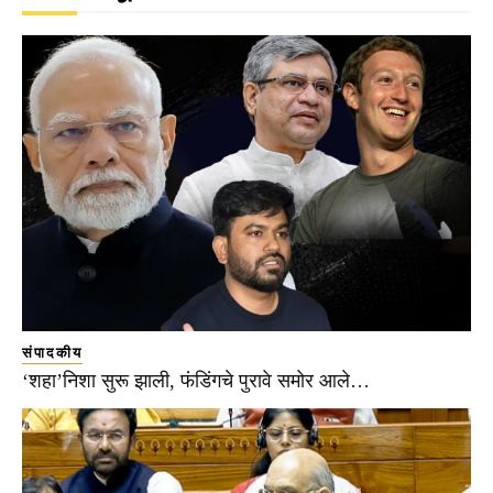
संपादकीय
‘शहा’निशा सुरू झाली, फंडिंगचे पुरावे समोर आले…