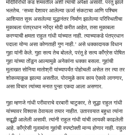
मोदीविरोधी कंड शमवतील अशी त्यांची अपेक्षा असावी. परंतु झाले
भलतेच. ‘सध्या देशावर आलेल्या ऊर्जा संकटाचा आणि पश्चिम
आशियात सुरू असलेल्या युद्धानंतर निर्माण झालेल्या परिस्थितीचा
मुकाबला पंतप्रधान नरेंद्र मोदी करीत आहेत, तसा मुकाबला
करण्याची क्षमता राहुल गांधी यांच्यात नाही. त्याच्याकडे पंतप्रधान
पदाला योग्य असा कोणताही गुण नाही.’ असे धक्कादायक विधान
गुहा यांनी केले. गुहा सत्य तेच बोलले, परंतु हे सत्य काँग्रेस पोषित
गुहा यांच्या तोंडून आल्यामुळे अनेकांना धक्का बसला. गुहांची
मुलाखत सोनिया मातोश्री यांच्यापर्यंत पोहोचली असेल तर त्या तर
शोकव्याकूळ झाल्या असतील. पोरामुळे काय काय ऐकावे लागणार,
असा विचार त्यांच्या मनात पुन्हा एकदा आला असणार.
गुहा म्हणजे गांधी परीवाराचे दरबारी चाटुकार, ते सुद्धा राहुल गांधी
यांच्यावर विश्वास ठेवायला तयार नाहीत. उतारवयात बहुधा त्यांना
सद्बुद्धी आलेली असावी. त्यांनी राहुल गांधी यांची लायकी काढलेली
आहे. काँग्रेसी गुलामांना गुहांची स्पष्टोक्ती मान्य होणार नाही. राहुल