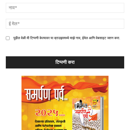
ना
ई
मे
पुढील वेळी मी टिप्पणी केल्यावर या ब्राउझरमध्ये माझे नाव, ईमेल आणि वेबसाइट जतन करा.