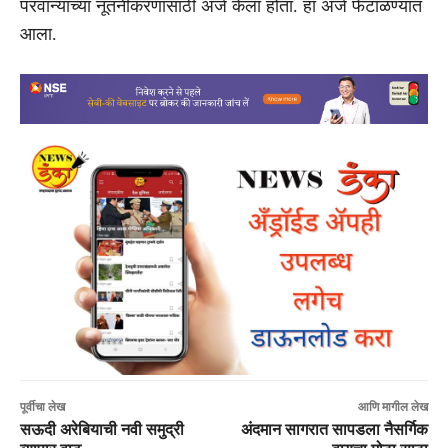
परवान्याच्या नूतनीकरणासाठी अर्ज केला होता. हा अर्ज फेटाळण्यात
आला.
पूर्वीचा लेख
आणि मागील लेख
सऊदी अरेबियाची नवी समुद्री
अंदमान सागरात सापडला नैसर्गिक