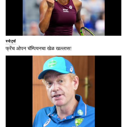
स्पोर्ट्स
फ्रेंच ओपन चॅम्पियनचा खेळ खल्लास!