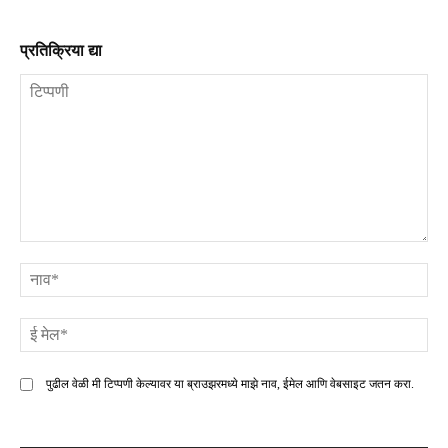
प्रतिक्रिया द्या
टिप्पणी
ना
ई
मे
पुढील वेळी मी टिप्पणी केल्यावर या ब्राउझरमध्ये माझे नाव, ईमेल आणि वेबसाइट जतन करा.