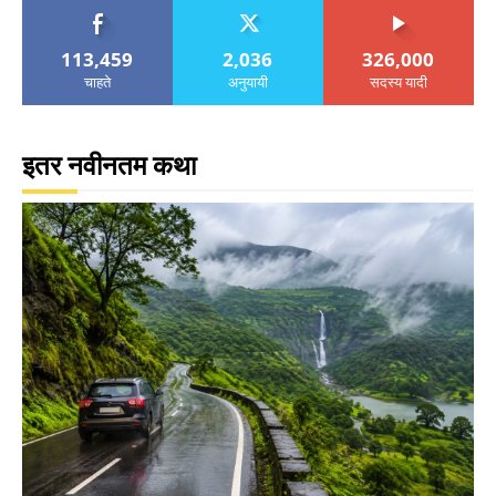
113,459
2,036
326,000
चाहते
अनुयायी
सदस्य यादी
इतर नवीनतम कथा