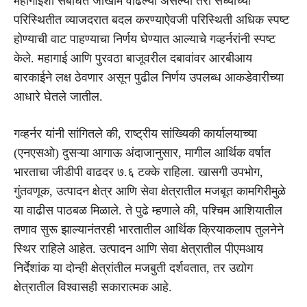
महागाईशी संबंधित जोखीम वाढल्या असल्या तरी सध्याच्या
परिस्थितीत व्याजदरात बदल करण्याऐवजी परिस्थिती अधिक स्पष्ट
होण्याची वाट पाहण्याचा निर्णय घेण्यात आल्याचे गव्हर्नरांनी स्पष्ट
केले. महागाई आणि पुरवठा बाजूवरील दबावांवर आरबीआय
बारकाईने लक्ष ठेवणार असून पुढील निर्णय उपलब्ध आकडेवारीच्या
आधारे घेतले जातील.
गव्हर्नर यांनी सांगितले की, राष्ट्रीय सांख्यिकी कार्यालयाच्या
(एनएसओ) दुसऱ्या आगाऊ अंदाजानुसार, मागील आर्थिक वर्षात
भारताचा जीडीपी वाढदर ७.६ टक्के राहिला. खासगी उपभोग,
गुंतवणूक, उत्पादन क्षेत्र आणि सेवा क्षेत्रातील मजबूत कामगिरीमुळे
या वाढीस पाठबळ मिळाले. ते पुढे म्हणाले की, पश्चिम आशियातील
तणाव सुरू झाल्यानंतरही भारतातील आर्थिक क्रियाकलाप तुलनेने
स्थिर राहिले आहेत. उत्पादन आणि सेवा क्षेत्रातील पीएमआय
निर्देशांक या दोन्ही क्षेत्रांतील मजबुती दर्शवतात, तर उद्योग
क्षेत्रातील विश्वासही सकारात्मक आहे.