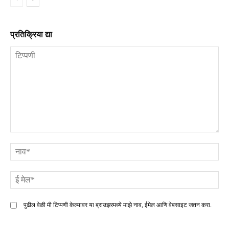
प्रतिक्रिया द्या
टिप्पणी
ना
ई
मे
पुढील वेळी मी टिप्पणी केल्यावर या ब्राउझरमध्ये माझे नाव, ईमेल आणि वेबसाइट जतन करा.