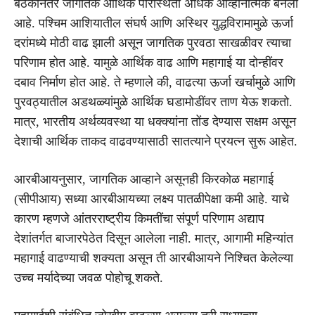
बैठकीनंतर जागतिक आर्थिक परिस्थिती अधिक आव्हानात्मक बनली
आहे. पश्चिम आशियातील संघर्ष आणि अस्थिर युद्धविरामामुळे ऊर्जा
दरांमध्ये मोठी वाढ झाली असून जागतिक पुरवठा साखळीवर त्याचा
परिणाम होत आहे. यामुळे आर्थिक वाढ आणि महागाई या दोन्हींवर
दबाव निर्माण होत आहे. ते म्हणाले की, वाढत्या ऊर्जा खर्चामुळे आणि
पुरवठ्यातील अडथळ्यांमुळे आर्थिक घडामोडींवर ताण येऊ शकतो.
मात्र, भारतीय अर्थव्यवस्था या धक्क्यांना तोंड देण्यास सक्षम असून
देशाची आर्थिक ताकद वाढवण्यासाठी सातत्याने प्रयत्न सुरू आहेत.
आरबीआयनुसार, जागतिक आव्हाने असूनही किरकोळ महागाई
(सीपीआय) सध्या आरबीआयच्या लक्ष्य पातळीपेक्षा कमी आहे. याचे
कारण म्हणजे आंतरराष्ट्रीय किमतींचा संपूर्ण परिणाम अद्याप
देशांतर्गत बाजारपेठेत दिसून आलेला नाही. मात्र, आगामी महिन्यांत
महागाई वाढण्याची शक्यता असून ती आरबीआयने निश्चित केलेल्या
उच्च मर्यादेच्या जवळ पोहोचू शकते.