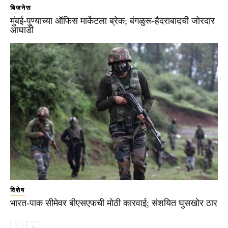
बिजनेस
मुंबई-पुण्याच्या ऑफिस मार्केटला ब्रेक; बंगळुरू-हैदराबादची जोरदार
आघाडी
विशेष
भारत-पाक सीमेवर बीएसएफची मोठी कारवाई; संशयित घुसखोर ठार