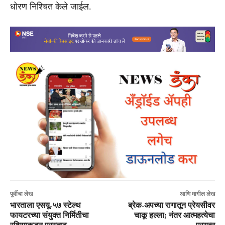
धोरण निश्चित केले जाईल.
पूर्वीचा लेख
आणि मागील लेख
भारताला एसयू-५७ स्टेल्थ
ब्रेक-अपच्या रागातून प्रेयसीवर
फायटरच्या संयुक्त निर्मितीचा
चाकू हल्ला; नंतर आत्महत्येचा