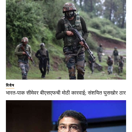
विशेष
भारत-पाक सीमेवर बीएसएफची मोठी कारवाई; संशयित घुसखोर ठार