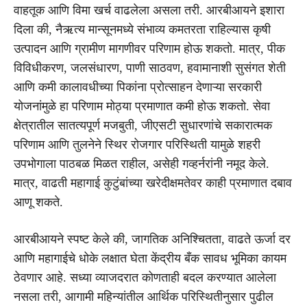
वाहतूक आणि विमा खर्च वाढलेला असला तरी. आरबीआयने इशारा
दिला की, नैऋत्य मान्सूनमध्ये संभाव्य कमतरता राहिल्यास कृषी
उत्पादन आणि ग्रामीण मागणीवर परिणाम होऊ शकतो. मात्र, पीक
विविधीकरण, जलसंधारण, पाणी साठवण, हवामानाशी सुसंगत शेती
आणि कमी कालावधीच्या पिकांना प्रोत्साहन देणाऱ्या सरकारी
योजनांमुळे हा परिणाम मोठ्या प्रमाणात कमी होऊ शकतो. सेवा
क्षेत्रातील सातत्यपूर्ण मजबुती, जीएसटी सुधारणांचे सकारात्मक
परिणाम आणि तुलनेने स्थिर रोजगार परिस्थिती यामुळे शहरी
उपभोगाला पाठबळ मिळत राहील, असेही गव्हर्नरांनी नमूद केले.
मात्र, वाढती महागाई कुटुंबांच्या खरेदीक्षमतेवर काही प्रमाणात दबाव
आणू शकते.
आरबीआयने स्पष्ट केले की, जागतिक अनिश्चितता, वाढते ऊर्जा दर
आणि महागाईचे धोके लक्षात घेता केंद्रीय बँक सावध भूमिका कायम
ठेवणार आहे. सध्या व्याजदरात कोणताही बदल करण्यात आलेला
नसला तरी, आगामी महिन्यांतील आर्थिक परिस्थितीनुसार पुढील