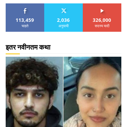
113,459
2,036
326,000
चाहते
अनुयायी
सदस्य यादी
इतर नवीनतम कथा