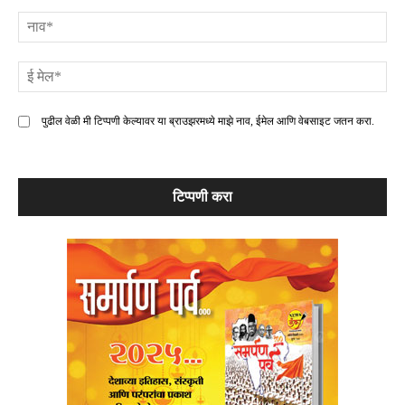
टिप्पणी
ना
ई
मे
पुढील वेळी मी टिप्पणी केल्यावर या ब्राउझरमध्ये माझे नाव, ईमेल आणि वेबसाइट जतन करा.