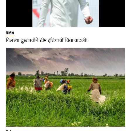
विशेष
गिलच्या दुखापतीने टीम इंडियाची चिंता वाढली!