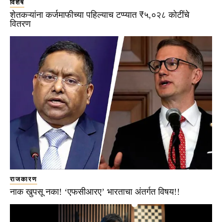
विशेष
शेतकऱ्यांना कर्जमाफीच्या पहिल्याच टप्प्यात ₹५,०२८ कोटींचे
वितरण
राजकारण
नाक खुपसू नका! ‘एफसीआरए’ भारताचा अंतर्गत विषय!!