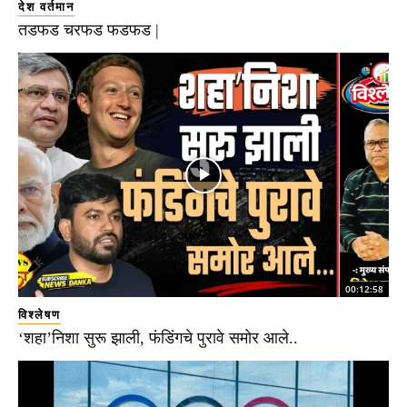
देश वर्तमान
तडफड चरफड फडफड |
00:12:58
विश्लेषण
‘शहा’निशा सुरू झाली, फंडिंगचे पुरावे समोर आले..