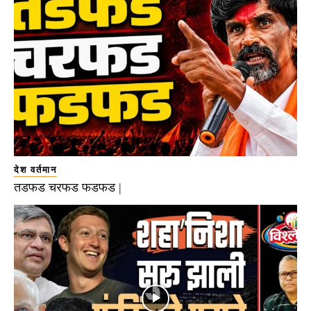
देश वर्तमान
तडफड चरफड फडफड |