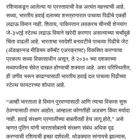
रशियाकडून आलेल्या या प्रस्तावाची वेळ अत्यंत महत्त्वाची आहे.
सध्या, भारतीय हवाई दलाच्या शस्त्रागारात पाचव्या पिढीचे एकही
लढाऊ विमान नाही. शिवाय, पाकिस्तान लवकरच चीनची शेनयांग
जे-३५एई स्टेल्थ लढाऊ विमाने खरेदी करणार असल्याच्या चर्चांमुळे
चिंता वाढली आहे. भारताचा स्वदेशी बनावटीचे पाचव्या पिढीचे जेट
(ॲडव्हान्स्ड मीडियम कॉम्बॅट एअरक्राफ्ट) विकसित करण्याचा
प्रकल्प सध्या विकासाधीन असून, ते २०३० च्या दशकाच्या
मध्यापर्यंतच सेवेत दाखल होण्याची शक्यता आहे. अशा परिस्थितीत,
ही उणीव भरून काढण्यासाठी भारतीय हवाई दल पाचव्या पिढीच्या
स्टेल्थ फायटरच्या शोधात आहे.
“आम्ही भारताला हे विमान पुरवण्यासाठी आणि त्याचा विकास सुरू
ठेवण्यासाठी तयार आहोत. आम्हाला कोणतीही अडचण किंवा मर्यादा
नाही. हवाई संरक्षण प्रणालीच्या बाबतीतही हेच लागू होते,” असे
म्हणत पुतिन यांनी भारतासोबतचे संरक्षण संबंध अधिक दृढ
करण्याची रशियाची इच्छा दर्शवली. थोडक्यात सांगायचे झाल्यास,