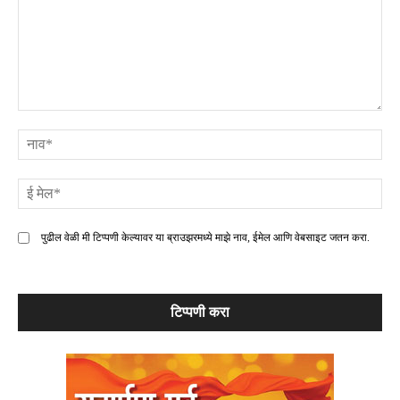
टिप्पणी
ना
ई
मे
पुढील वेळी मी टिप्पणी केल्यावर या ब्राउझरमध्ये माझे नाव, ईमेल आणि वेबसाइट जतन करा.