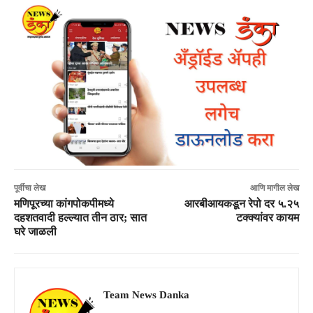
पूर्वीचा लेख
आणि मागील लेख
मणिपूरच्या कांगपोकपीमध्ये
आरबीआयकडून रेपो दर ५.२५
दहशतवादी हल्ल्यात तीन ठार; सात
टक्क्यांवर कायम
घरे जाळली
Team News Danka