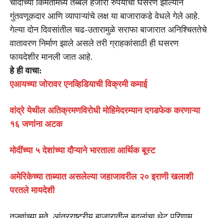
चांदीच्या किमतींमध्ये तब्बल हजारो रुपयांची घसरण झाल्याने
गुंतवणूकदार आणि व्यापाऱ्यांचे लक्ष या बाजाराकडे वेधले गेले आहे.
गेल्या दोन दिवसांतील चढ-उतारामुळे सराफा बाजारात अनिश्चिततेचे
वातावरण निर्माण झाले असले तरी ग्राहकांसाठी ही घसरण
फायदेशीर मानली जात आहे.
हे ही वाचा:
एआयच्या जोरावर एनव्हिडियाची विक्रमी कमाई
वांद्रे येथील अतिक्रमणविरोधी मोहिमेदरम्यान दगडफेक करणाऱ्या
१६ जणांना अटक
मोदींच्या ५ देशांच्या दौऱ्याने भारताला आर्थिक बूस्ट
अमेरिकेच्या ताब्यात असलेल्या जहाजावरील २० इराणी खलाशी
परतले मायदेशी
तज्ज्ञांच्या मते, आंतरराष्ट्रीय बाजारातील बदलांचा थेट परिणाम