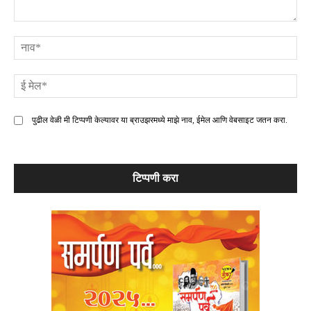
टिप्पणी
ना
ई
मे
पुढील वेळी मी टिप्पणी केल्यावर या ब्राउझरमध्ये माझे नाव, ईमेल आणि वेबसाइट जतन करा.