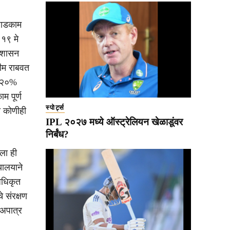
 पाडकाम
 १९ मे
्रशासन
हीम राबवत
स २०%
 पूर्ण
स्पोर्ट्स
ा कोणीही
IPL २०२७ मध्ये ऑस्ट्रेलियन खेळाडूंवर
निर्बंध?
ाला ही
यालयाने
अधिकृत
े संरक्षण
अपात्र