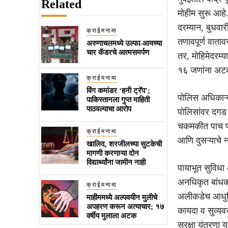
Related
मोहीम सुरू आहे.
दरम्यान, बुधवा
क्राईमनामा
तणावपूर्ण वाताव
अरुणाचलमध्ये उल्फा-आयच्या
चार कॅडरचे आत्मसमर्पण
तर, मोहिमेदरम्य
१६ जणांना अट
क्राईमनामा
विंग कमांडर ‘हनी ट्रॅप’;
पोलिस अधिकाऱ्य
पाकिस्तानला गुप्त माहिती
पाठवल्याचा आरोप
पोलिसांवर दगड 
चकमकीत पाच पोल
क्राईमनामा
आणि दुसऱ्याचे 
खालिद, शरजीलच्या सुटकेची
मागणी करणाऱ्या दोन
विद्यार्थ्यांना जामीन नाही
पायाभूत सुविधा 
अनधिकृत बांधका
क्राईमनामा
अलीकडेच आधुनि
माहीममध्ये अल्पवयीन मुलीचे
अपहरण करून अत्याचार; १७
कायदा व सुव्यव
वर्षीय मुलाला अटक
सुरक्षा यंत्रणा