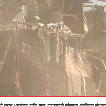
े पूर्व भागात असलेल्या ‘गरीब नगर’ झोपडपट्टी परिसरात अनधिकृत बांधकामां