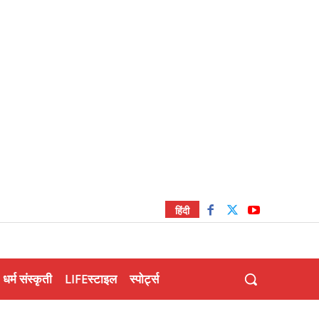
हिंदी
धर्म संस्कृती
LIFEस्टाइल
स्पोर्ट्स