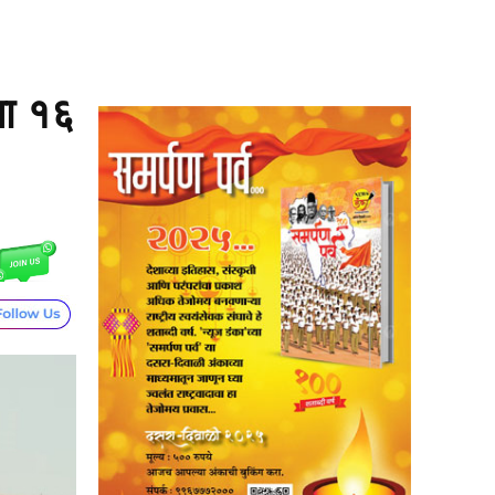
या १६