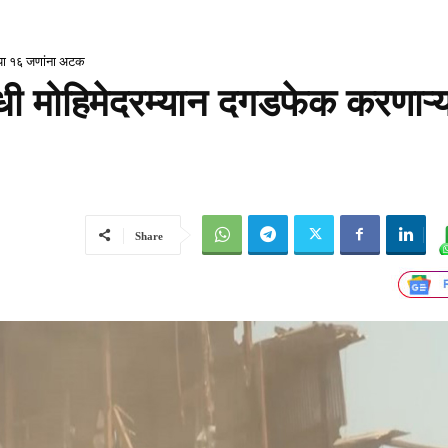
्या १६ जणांना अटक
ोधी मोहिमेदरम्यान दगडफेक करणाऱ्
Share