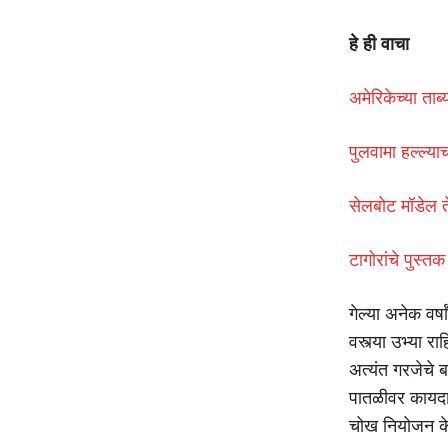
हे ही वाचा
अमेरिकेच्या ता
पुलवामा हल्ल्या
सेलबोट मॉडेल ते 
टागोरांचे पुस्त
गेल्या अनेक वर्
वस्त्या उभ्या रा
अत्यंत गरजेचे 
पातळीवर कायदा व
चोख नियोजन के