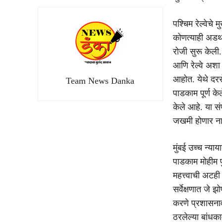
पश्चिम रेल्वेच
कोणत्याही अडथळ
रोजी सुरू केली
आणि रेल्वे अशा
आहोत. येथे दर
Team News Danka
पाडकाम पूर्ण क
केले आहे. या सं
जखमी होणार ना
मुंबई उच्च न्याय
पाडकाम मोहीम प
महत्त्वाची अटह
सर्वेक्षणात जे 
करणे प्रशासना
ठरलेल्या बांधक