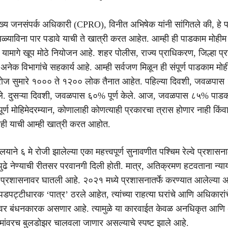
े मुख्य जनसंपर्क अधिकारी (CPRO), विनीत अभिषेक यांनी सांगितले की, हे
्याविना पार पडावे याची ते खात्री करत आहेत. आम्ही ही पाडकाम मोहीम
. यामागे खूप मोठे नियोजन आहे. शहर पोलीस, राज्य प्राधिकरण, जिल्हा प
 अनेक विभागांचे सहकार्य आहे. आम्ही सर्वजण मिळून ही संपूर्ण पाडकाम मो
रोज सुमारे १००० ते १२०० लोक तैनात आहेत. पहिल्या दिवशी, जवळपा
ेले. दुसऱ्या दिवशी, जवळपास ६०% पूर्ण केले. आज, जवळपास ८५% पाडकाम
पूर्ण मोहिमेदरम्यान, कोणालाही कोणत्याही प्रकारचा त्रास होणार नाही किंव
ही याची आम्ही खात्री करत आहोत.
ालयाने ६ मे रोजी झालेल्या एका महत्त्वपूर्ण सुनावणीत पश्चिम रेल्वे प्रशासन
ुढे नेण्याची रीतसर परवानगी दिली होती. मात्र, अतिक्रमण हटवताना न्या
ी प्रशासनावर घातली आहे. २०२१ मध्ये प्रशासनातर्फे करण्यात आलेल्या 
झोपडपट्टीधारक ‘पात्र’ ठरले आहेत, त्यांच्या राहत्या घरांचे आणि अधिकारांच
वर बंधनकारक असणार आहे. त्यामुळे या कारवाईत केवळ अनधिकृत आणि 
ामांवरच बुलडोझर चालवला जाणार असल्याचे स्पष्ट झाले आहे.