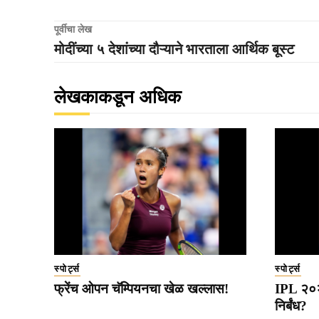
पूर्वीचा लेख
मोदींच्या ५ देशांच्या दौऱ्याने भारताला आर्थिक बूस्ट
लेखकाकडून अधिक
स्पोर्ट्स
स्पोर्ट्स
फ्रेंच ओपन चॅम्पियनचा खेळ खल्लास!
IPL २०२७
निर्बंध?