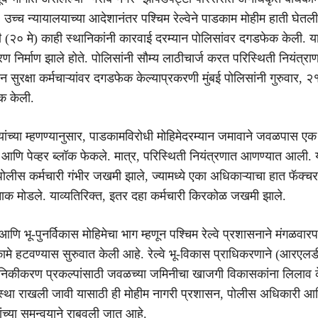
 उच्च न्यायालयाच्या आदेशानंतर पश्चिम रेल्वेने पाडकाम मोहीम हाती घेतली
री (२० मे) काही स्थानिकांनी कारवाई दरम्यान पोलिसांवर दगडफेक केली. या
रण निर्माण झाले होते. पोलिसांनी सौम्य लाठीचार्ज करत परिस्थिती नियंत्
ान सुरक्षा कर्मचाऱ्यांवर दगडफेक केल्याप्रकरणी मुंबई पोलिसांनी गुरुवार, २
क केली.
ांच्या म्हणण्यानुसार, पाडकामविरोधी मोहिमेदरम्यान जमावाने जवळपास ए
आणि पेव्हर ब्लॉक फेकले. मात्र, परिस्थिती नियंत्रणात आणण्यात आली. 
ीस कर्मचारी गंभीर जखमी झाले, ज्यामध्ये एका अधिकाऱ्याचा हात फॅक्च
नाक मोडले. याव्यतिरिक्त, इतर दहा कर्मचारी किरकोळ जखमी झाले.
आणि भू-पुनर्विकास मोहिमेचा भाग म्हणून पश्चिम रेल्वे प्रशासनाने मंगळवार
मे हटवण्यास सुरुवात केली आहे. रेल्वे भू-विकास प्राधिकरणाने (आरएलड
कीकरण प्रकल्पांसाठी जवळच्या जमिनीचा खाजगी विकासकांना लिलाव क
स्था राखली जावी यासाठी ही मोहीम नागरी प्रशासन, पोलीस अधिकारी आणि 
 यांच्या समन्वयाने राबवली जात आहे.