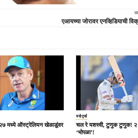
आ
एआयच्या जोरावर एनव्हिडियाची विक
स्पोर्ट्स
 मध्ये ऑस्ट्रेलियन खेळाडूंवर
चल रे यशस्वी, टुणुक टुणुक! २ च
‘भोपळा’!