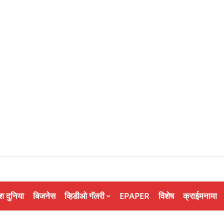
श दुनिया
बिजनेस
व्हिडीओ गॅलरी
EPAPER
विशेष
क्राईमनामा