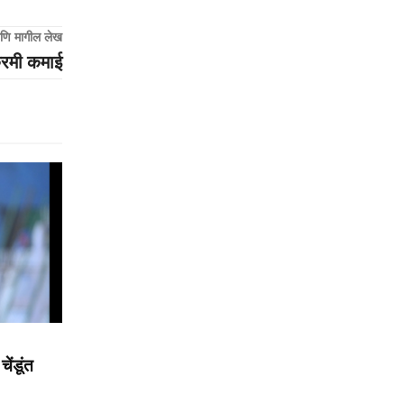
णि मागील लेख
्रमी कमाई
ेंडूंत