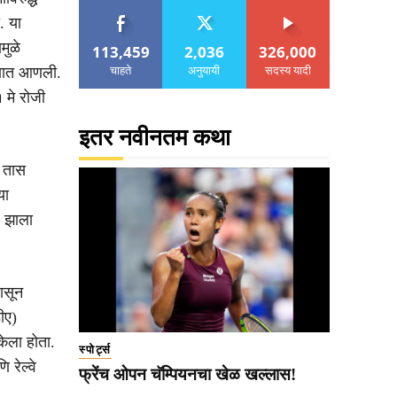
. या
मुळे
113,459
2,036
326,000
चाहते
अनुयायी
सदस्य यादी
राणात आणली.
१ मे रोजी
इतर नवीनतम कथा
क तास
या
र झाला
पासून
ीए)
ेला होता.
स्पोर्ट्स
रेल्वे
फ्रेंच ओपन चॅम्पियनचा खेळ खल्लास!