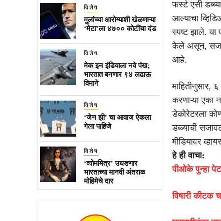
फर्स्ट एसी डब्ब
विशेष
आल्याचा व्हिडिओ
मुलांच्या आरोग्याशी खेळणाऱ्या
‘मेटा’ला ४७०० कोटींचा दंड
स्पष्ट झाले. या
केले असून, सजा
विशेष
आहे.
मेक इन इंडियाला नवे पंख;
भारतात बनणार ९४ लढाऊ
विमाने
माहितीनुसार, ६ ज
करणाऱ्या एका न
विशेष
डेकोरेटरला कोणत
‘जेन झी’ चा आवाज ऐकला
गेला पाहिजे
डब्ब्याची सजा
मीडियावर व्हाय
विशेष
हे ही वाचा:
‘व्योममित्र’ उघडणार
पीओके पुन्हा प
भारताच्या मानवी अंतराळ
मोहिमेचे दार
विषारी कीटक चाव