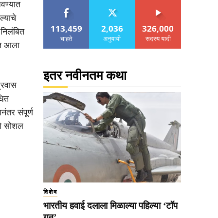
जवण्यात
ल्याचे
113,459
2,036
326,000
 निलंबित
चाहते
अनुयायी
सदस्य यादी
ात आला
इतर नवीनतम कथा
प्रवास
धित
ंतर संपूर्ण
िओ सोशल
विशेष
भारतीय हवाई दलाला मिळाल्या पहिल्या ‘टॉप
गन’