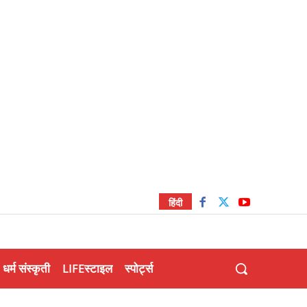
हिंदी
धर्म संस्कृती
LIFEस्टाइल
स्पोर्ट्स