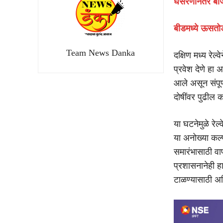
घसरणीनंतर बाजा
बीडमध्ये ऊसतो
Team News Danka
दक्षिण मध्य रेल्
प्रवेश देणे हा अ
आले असून संपू
दोषींवर पुढील क
या घटनेमुळे रेल
या अनोख्या कल्
समारंभासाठी वापर
प्रशासनानेही ह
टाळण्यासाठी अ