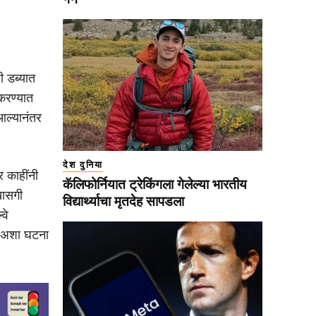
सी डब्यात
 करण्यात
आल्यानंतर
देश दुनिया
र काहींनी
कॅलिफोर्नियात ट्रेकिंगला गेलेल्या भारतीय
खासगी
विद्यार्थ्याचा मृतदेह सापडला
वे
ात अशा घटना