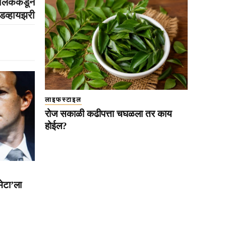
ालिकेकडून
डव्हायझरी
लाइफस्टाइल
रोज सकाळी कढीपत्ता चघळला तर काय
होईल?
मेटा’ला