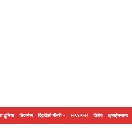
श दुनिया
बिजनेस
व्हिडीओ गॅलरी
EPAPER
विशेष
क्राईमनामा