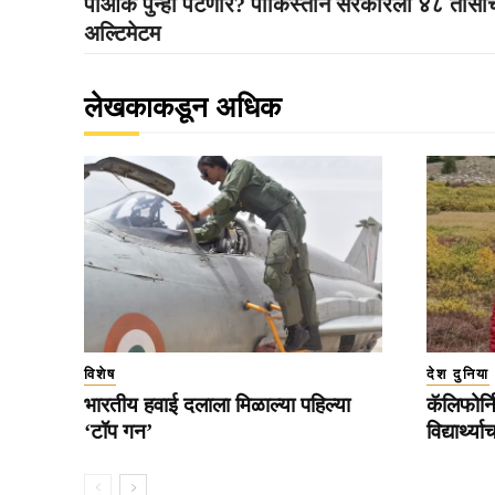
पीओके पुन्हा पेटणार? पाकिस्तान सरकारला ४८ तासां
अल्टिमेटम
लेखकाकडून अधिक
विशेष
देश दुनिया
भारतीय हवाई दलाला मिळाल्या पहिल्या
कॅलिफोर्न
‘टॉप गन’
विद्यार्थ्