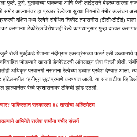
्याला फुले, फुगे, गुलाबाच्या पाकळ्या आणि फेरी लाईट्सने बेडरूमसारखा स
 समोर आल्यानंतर हा प्रकार रेल्वेच्या सुरक्षा नियमांचे गंभीर उल्लंघन अस
 प्रकरणी दक्षिण मध्य रेल्वेने संबंधित तिकीट तपासनीस (टीसी/टीटीई) याला
वट करणाऱ्या डेकोरेटरविरोधातही रेल्वे कायद्यानुसार गुन्हा दाखल करण्य
ुलै रोजी मुंबईकडे येणाऱ्या नंदीग्राम एक्सप्रेसच्या फर्स्ट एसी डब्ब्यामध्ये 
वविवाहित जोडप्याने खासगी डेकोरेटरची ऑनलाइन सेवा घेतली होती. संबं
ीही अधिकृत परवानगी नसताना रेल्वेच्या डब्यात प्रवेश देण्यात आला. त्यान
वट हॉटेलमधील ‘हनीमून सूट’प्रमाणे करण्यात आली. या सजावटीचा व्हिड
रल झाल्यानंतर रेल्वे प्रशासनावर टीकेची झोड उठली.
ेटणार? पाकिस्तान सरकारला ४८ तासांचा अल्टिमेटम
ल्याने अभिनेते राजेश शर्मांना गंभीर संसर्ग