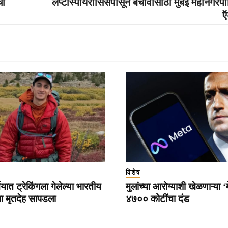
चा
लेप्टोस्पायरोसिसपासून बचावासाठी मुंबई महानगरप
ऍ
विशेष
ियात ट्रेकिंगला गेलेल्या भारतीय
मुलांच्या आरोग्याशी खेळणाऱ्या ‘
याचा मृतदेह सापडला
४७०० कोटींचा दंड