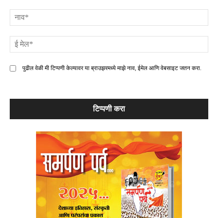
टिप्पणी
ना
ई
मे
पुढील वेळी मी टिप्पणी केल्यावर या ब्राउझरमध्ये माझे नाव, ईमेल आणि वेबसाइट जतन करा.