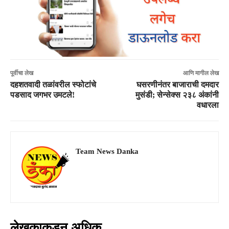
पूर्वीचा लेख
आणि मागील लेख
दहशतवादी तळांवरील स्फोटांचे
घसरणीनंतर बाजाराची दमदार
पडसाद जगभर उमटले!
मुसंडी; सेन्सेक्स २३८ अंकांनी
वधारला
Team News Danka
लेखकाकडून अधिक