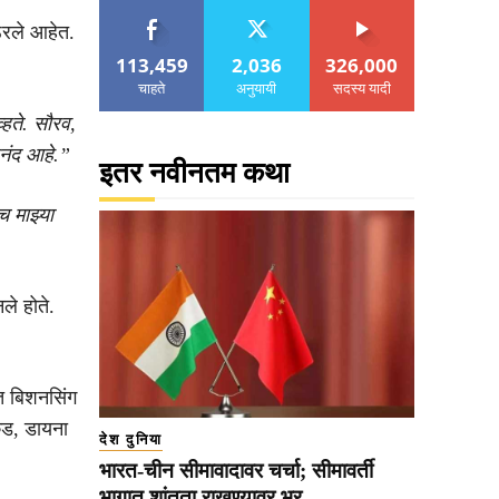
ठरले आहेत.
113,459
2,036
326,000
चाहते
अनुयायी
सदस्य यादी
हते. सौरव,
नंद आहे.”
इतर नवीनतम कथा
च माझ्या
ले होते.
ीत बिशनसिंग
कड, डायना
देश दुनिया
भारत-चीन सीमावादावर चर्चा; सीमावर्ती
भागात शांतता राखण्यावर भर