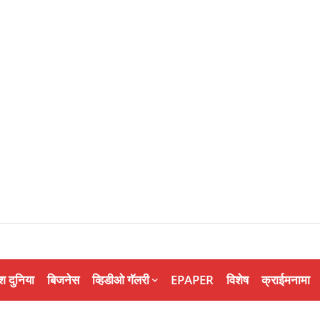
श दुनिया
बिजनेस
व्हिडीओ गॅलरी
EPAPER
विशेष
क्राईमनामा