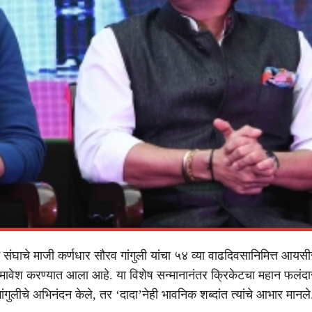
 संघाचे माजी कर्णधार सौरव गांगुली यांचा ५४ व्या वाढदिवसानिमित्त आयस
मावेश करण्यात आला आहे. या विशेष सन्मानानंतर क्रिकेटचा महान फलं
गांगुलीचे अभिनंदन केले, तर ‘दादा’नेही भावनिक शब्दांत त्यांचे आभार मानले