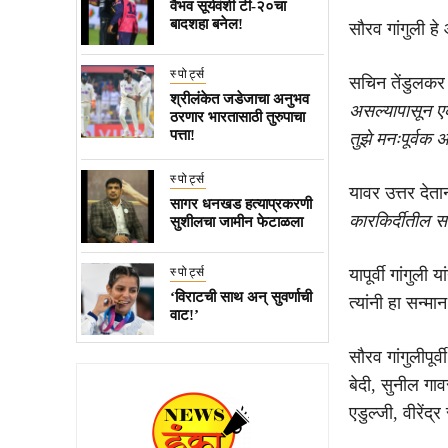
वैभव सूर्यवंशी टी-२०चा
बादशहा बनेल!
सौरव गांगुली ह
स्पोर्ट्स
सचिन तेंडुलकर 
श्रीलंकेत जडेजाचा अनुभव
असल्यापासून एक
ठरणार भारतासाठी तुरुपाचा
पत्ता!
तुझे मनःपूर्वक
स्पोर्ट्स
यावर उत्तर देतान
सागर धनखड हत्याप्रकरणी
कारकिर्दीतील स
सुशीलचा जामीन फेटाळला
स्पोर्ट्स
यापूर्वी गांगु
‘विराटची साथ अन् सुवर्णाची
त्यांनी हा सन्म
वाट!’
सौरव गांगुलीपूर
बेदी, सुनील गा
एडुल्जी, वीरेंद