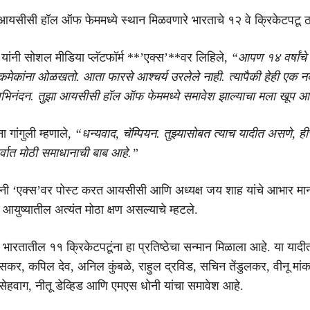
े आयसीसी हॉल ऑफ फेममध्ये स्थान मिळवणारे भारताचे १२ वे क्रिकेटपटू 
यांनी सोशल मीडिया प्लॅटफॉर्म **’एक्स’**वर लिहिले,
“आपण १४ वर्षांचे
मेकांना ओळखतो. आता फारसे आश्चर्य उरलेले नाही. त्यापैकी हेही एक नव्
 अभिनंदन. तुझा आयसीसी हॉल ऑफ फेममध्ये समावेश झाल्याचा मला खूप आ
ा गांगुली म्हणाले,
“धन्यवाद, चॅम्पियन. तुझ्यासोबत त्याच यादीत असणे, ही
र्वात मोठी समाधानाची बाब आहे.”
ली यांनी ‘एक्स’वर पोस्ट करत आयसीसी आणि अध्यक्ष जय शाह यांचे आभार मान
ान आयुष्यातील अत्यंत मोठा क्षण असल्याचे म्हटले.
्वी भारतातील ११ क्रिकेटपटूंना हा प्रतिष्ठेचा सन्मान मिळाला आहे. या याद
वसकर, कपिल देव, अनिल कुंबळे, राहुल द्रविड, सचिन तेंडुलकर, वीनू मां
्र सेहवाग, नीतू डेव्हिड आणि एमएस धोनी यांचा समावेश आहे.