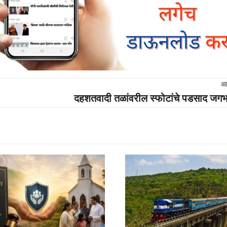
आ
दहशतवादी तळांवरील स्फोटांचे पडसाद जग