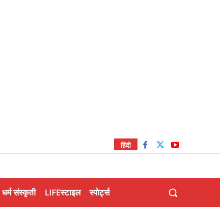
हिंदी
धर्म संस्कृती
LIFEस्टाइल
स्पोर्ट्स