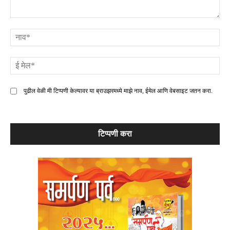
टिप्पणी
ना
ई
मे
पुढील वेळी मी टिप्पणी केल्यावर या ब्राउझरमध्ये माझे नाव, ईमेल आणि वेबसाइट जतन करा.