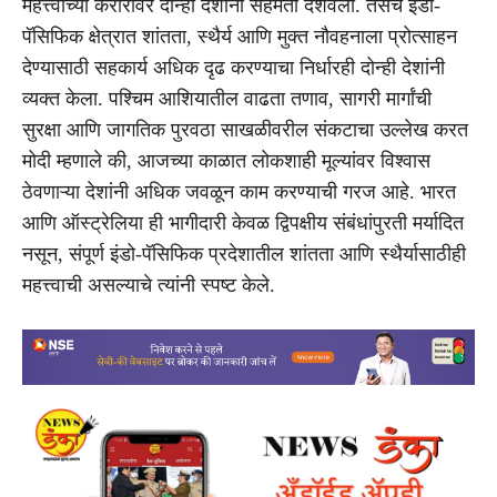
महत्त्वाच्या करारांवर दोन्ही देशांनी सहमती दर्शवली. तसेच इंडो-
पॅसिफिक क्षेत्रात शांतता, स्थैर्य आणि मुक्त नौवहनाला प्रोत्साहन
देण्यासाठी सहकार्य अधिक दृढ करण्याचा निर्धारही दोन्ही देशांनी
व्यक्त केला. पश्चिम आशियातील वाढता तणाव, सागरी मार्गांची
सुरक्षा आणि जागतिक पुरवठा साखळीवरील संकटाचा उल्लेख करत
मोदी म्हणाले की, आजच्या काळात लोकशाही मूल्यांवर विश्वास
ठेवणाऱ्या देशांनी अधिक जवळून काम करण्याची गरज आहे. भारत
आणि ऑस्ट्रेलिया ही भागीदारी केवळ द्विपक्षीय संबंधांपुरती मर्यादित
नसून, संपूर्ण इंडो-पॅसिफिक प्रदेशातील शांतता आणि स्थैर्यासाठीही
महत्त्वाची असल्याचे त्यांनी स्पष्ट केले.