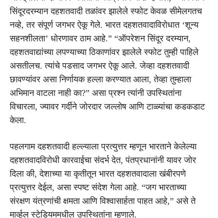
सिंदूरदरम्यान दहशतवादी तळांवर झालेले स्फोट केवळ सीमेलगतच
नव्हे, तर संपूर्ण जगभर ऐकू गेले. भारत दहशतवादाविरोधात ‘शून्य
सहनशीलता’ धोरणावर ठाम आहे.” “ऑपरेशन सिंदूर दरम्यान,
दहशतवाद्यांच्या लपण्याच्या ठिकाणांवर झालेले स्फोट तुम्ही पाहिले
असतीलच. त्यांचे पडसाद जगभर ऐकू आले. जेव्हा दहशतवादी
छावण्यांवर असा निर्णायक हल्ला करण्यात आला, तेव्हा तुम्हाला
अभिमान वाटला नाही का?” असा प्रश्न त्यांनी उपस्थितांना
विचारला, ज्यावर गर्दीने जोरदार जल्लोष आणि टाळ्यांचा कडकडाट
केला.
पहलगाम दहशतवादी हल्ल्याला प्रत्युत्तर म्हणून भारताने केलेल्या
दहशतवादविरोधी कारवाईचा संदर्भ देत, पंतप्रधानांनी यावर जोर
दिला की, देशाच्या या कृतीतून भारत दहशतवादाला खंबीरपणे
प्रत्युत्तर देईल, असा स्पष्ट संदेश गेला आहे. “जग भारताच्या
संरक्षण यंत्रणांची क्षमता आणि विश्वासार्हता पाहत आहे,” असे ते
मार्व्हल स्टेडियममधील उपस्थितांना म्हणाले.