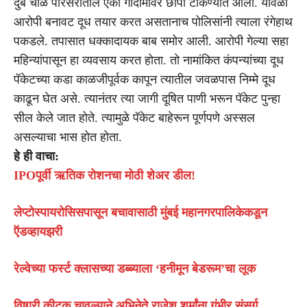
दुबे चाळ परिसरातील एका गोदामावर छापा टाकण्यात आला. यावेळी
आरोपी बनावट दूध तयार करत असतानाच पोलिसांनी त्याला रंगेहाथ
पकडले. तपासात धक्कादायक बाब समोर आली. आरोपी गेल्या सहा
महिन्यांपासून हा व्यवसाय करत होता. तो नामांकित कंपन्यांच्या दूध
पॅकेटच्या कडा काळजीपूर्वक कापून त्यातील जवळपास निम्मे दूध
काढून घेत असे. त्यानंतर त्या जागी दूषित पाणी भरून पॅकेट पुन्हा
सील केले जात होते. त्यामुळे पॅकेट बाहेरून पूर्णपणे अस्सल
असल्याचा भास होत होता.
हे ही वाचा:
IPOपूर्वी ऋतिक रोशनचा मोठी शेअर डील!
लेप्टोस्पायरोसिसपासून बचावासाठी मुंबई महानगरपालिकेकडून
ऍडव्हायझरी
रेल्वेच्या फर्स्ट क्लासच्या डब्ब्याला ‘हनीमून बेडरूम’चा लूक
विषारी कीटक चावल्याने अभिनेते राजेश शर्मांना गंभीर संसर्ग