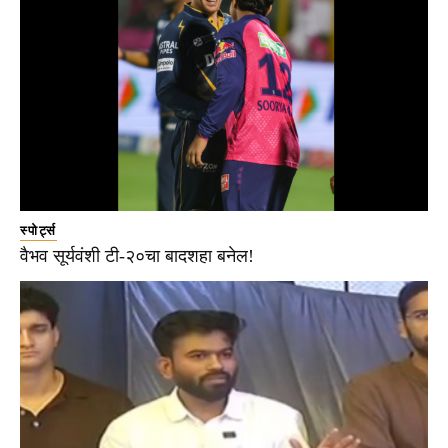
स्पोर्ट्स
वैभव सूर्यवंशी टी-२०चा बादशहा बनेल!