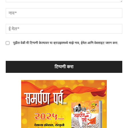
टिप्पणी
ना
ई
मे
पुढील वेळी मी टिप्पणी केल्यावर या ब्राउझरमध्ये माझे नाव, ईमेल आणि वेबसाइट जतन करा.