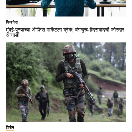
बिजनेस
मुंबई-पुण्याच्या ऑफिस मार्केटला ब्रेक; बंगळुरू-हैदराबादची जोरदार
आघाडी
विशेष