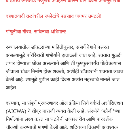
बीडमध्ये ऊसतोड मजुराचे अपहरण करून चार दिवस अमानुष छळ
दहशतवादी तळांवरील स्फोटांचे पडसाद जगभर उमटले!
गांगुलीचा गौरव, सचिनचा अभिमान!
रुग्णालयातील डॉक्टरांच्या माहितीनुसार, संसर्ग वेगाने पसरत
असल्यामुळे परिस्थिती गांभीर्याने हाताळली जात आहे. रक्तात गुठळी
तयार होण्याचा धोका असल्याने आणि ती फुफ्फुसांपर्यंत पोहोचल्यास
जीवाला धोका निर्माण होऊ शकतो, अशीही डॉक्टरांनी शक्यता व्यक्त
केली आहे. त्यामुळे पुढील काही दिवस अत्यंत महत्त्वाचे मानले जात
आहेत.
दरम्यान, या संपूर्ण प्रकरणावर ऑल इंडिया सिने वर्कर्स असोसिएशन
(AICWA) ने तीव्र नाराजी व्यक्त केली आहे. संस्थेने ‘फौजी’च्या
निर्मात्यांना लक्ष्य करत या घटनेची उच्चस्तरीय आणि पारदर्शक
चौकशी करण्याची मागणी केली आहे. शूटिंगच्या ठिकाणी आवश्यक