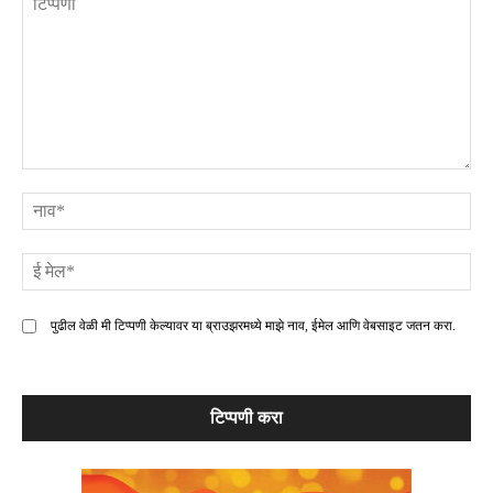
टिप्पणी
ना
ई
मे
पुढील वेळी मी टिप्पणी केल्यावर या ब्राउझरमध्ये माझे नाव, ईमेल आणि वेबसाइट जतन करा.