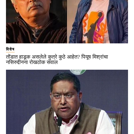
विशेष
तोंडात हाडूक असलेले कुत्रे कुठे आहेत? पियूष मिश्रांचा
नसिरुद्दीनना रोखठोक सवाल