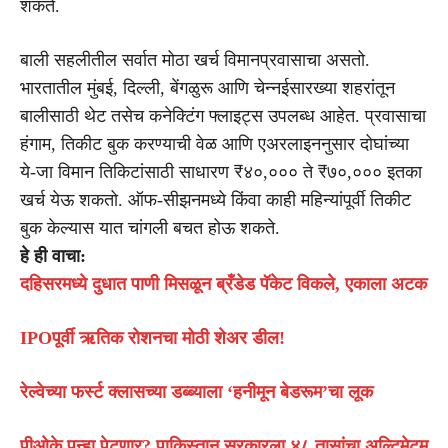
शकते.
बाली सहलीतील सर्वात मोठा खर्च विमानप्रवासाचा असतो.
भारतातील मुंबई, दिल्ली, बेंगळुरू आणि चेन्नईसारख्या शहरांतून
बालीसाठी थेट तसेच कनेक्टिंग फ्लाइट्स उपलब्ध आहेत. प्रवासाचा
हंगाम, तिकीट बुक करण्याची वेळ आणि एअरलाइननुसार दोघांच्या
ये-जा विमान तिकिटांसाठी साधारण ₹४०,००० ते ₹७०,००० इतका
खर्च येऊ शकतो. ऑफ-सीझनमध्ये किंवा काही महिन्यांपूर्वी तिकीट
बुक केल्यास यात चांगली बचत होऊ शकते.
हे ही वाचा:
दहिसरमध्ये दुधात पाणी मिसळून ब्रँडेड पॅकेट विकले, एकाला अटक
IPOपूर्वी ऋतिक रोशनचा मोठी शेअर डील!
रेल्वेच्या फर्स्ट क्लासच्या डब्ब्याला ‘हनीमून बेडरूम’चा लूक
पीओके पुन्हा पेटणार? पाकिस्तान सरकारला ४८ तासांचा अल्टिमेटम