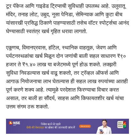
टूर पॅकेज आणि गाइडेड ट्रिप्सची सुविधाही उपलब्ध आहे. उलुवातू
मंदिर, तनाह लोट, उबुद, नुसा पेनिडा, सेमिन्याक आणि कुटा बीच
यांसारखी प्रसिद्ध ठिकाणे पाहण्यासाठी तसेच वॉटर स्पोर्ट्सचा आनंद
घेण्यासाठी स्वतंत्र खर्च गृहित धरावा लागतो.
एकूणच, विमानप्रवास, हॉटेल, स्थानिक वाहतूक, जेवण आणि
पर्यटनस्थळांचा खर्च मिळून दोन जणांची बाली सहल साधारण ₹९०
हजार ते ₹१.४० लाख या बजेटमध्ये पूर्ण होऊ शकते. लक्झरी
सुविधा निवडल्यास खर्च वाढू शकतो, तर ट्रॅव्हल ऑफर्स आणि
आगाऊ नियोजनाचा लाभ घेतल्यास ही सहल लाख रुपयांच्या आतही
पूर्ण करणे शक्य आहे. त्यामुळे परदेशात फिरण्याचा विचार करत
असाल, तर बाली हा सौंदर्य, साहस आणि किफायतशीर खर्च यांचा
उत्तम संगम ठरू शकतो.