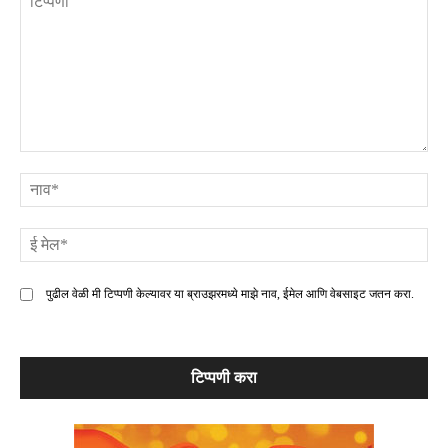
टिप्पणी
ना
ई
मे
पुढील वेळी मी टिप्पणी केल्यावर या ब्राउझरमध्ये माझे नाव, ईमेल आणि वेबसाइट जतन करा.