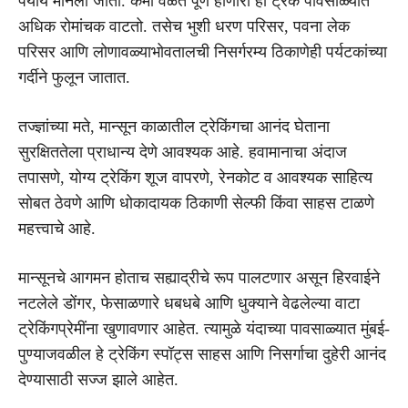
पर्याय मानला जातो. कमी वेळेत पूर्ण होणारा हा ट्रेक पावसाळ्यात
अधिक रोमांचक वाटतो. तसेच भुशी धरण परिसर, पवना लेक
परिसर आणि लोणावळ्याभोवतालची निसर्गरम्य ठिकाणेही पर्यटकांच्या
गर्दीने फुलून जातात.
तज्ज्ञांच्या मते, मान्सून काळातील ट्रेकिंगचा आनंद घेताना
सुरक्षिततेला प्राधान्य देणे आवश्यक आहे. हवामानाचा अंदाज
तपासणे, योग्य ट्रेकिंग शूज वापरणे, रेनकोट व आवश्यक साहित्य
सोबत ठेवणे आणि धोकादायक ठिकाणी सेल्फी किंवा साहस टाळणे
महत्त्वाचे आहे.
मान्सूनचे आगमन होताच सह्याद्रीचे रूप पालटणार असून हिरवाईने
नटलेले डोंगर, फेसाळणारे धबधबे आणि धुक्याने वेढलेल्या वाटा
ट्रेकिंगप्रेमींना खुणावणार आहेत. त्यामुळे यंदाच्या पावसाळ्यात मुंबई-
पुण्याजवळील हे ट्रेकिंग स्पॉट्स साहस आणि निसर्गाचा दुहेरी आनंद
देण्यासाठी सज्ज झाले आहेत.