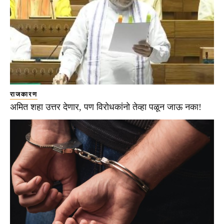
राजकारण
अमित शहा उत्तर देणार, पण विरोधकांनो तेव्हा पळून जाऊ नका!