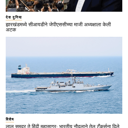
देश दुनिया
झारखंडमध्ये सीआयडीने जेपीएससीच्या माजी अध्यक्षाला केली
अटक
विशेष
लाल समुद्र ते हिंदी महासागर; भारतीय नौदलाने तेल टँकर्सना दिले