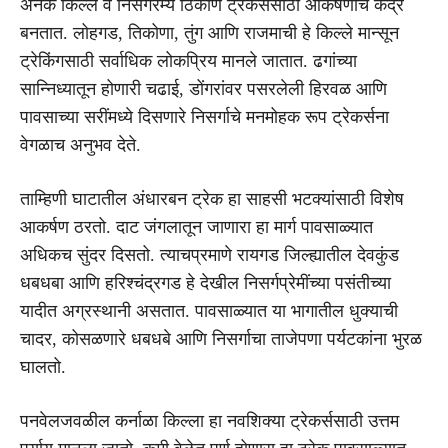
अनेक किल्ले व निसर्गरम्य ठिकाणे ट्रेकर्ससाठी आकर्षणाचे केंद्र
बनतात. लोहगड, तिकोणा, तुंग आणि राजमाची हे किल्ले मान्सून
ट्रेकिंगसाठी सर्वाधिक लोकप्रिय मानले जातात. ढगांच्या
सान्निध्यातून होणारी चढाई, डोंगरांवर पसरलेली हिरवळ आणि
पावसाच्या सरींमध्ये दिसणारे निसर्गाचे मनमोहक रूप ट्रेकर्सना
वेगळाच अनुभव देते.
ताम्हिणी घाटातील अंधारबन ट्रेक हा साहसी भटक्यांसाठी विशेष
आकर्षण ठरतो. दाट जंगलातून जाणारा हा मार्ग पावसाळ्यात
अधिकच सुंदर दिसतो. त्याचप्रमाणे रायगड जिल्ह्यातील देवकुंड
धबधबा आणि हरिश्चंद्रगड हे देखील निसर्गप्रेमींच्या पसंतीच्या
यादीत अग्रस्थानी असतात. पावसाळ्यात या भागातील धुक्याची
चादर, कोसळणारे धबधबे आणि निसर्गाचा ताजेपणा पर्यटकांना भुरळ
घालतो.
पनवेलजवळील कर्नाळा किल्ला हा नवशिक्या ट्रेकर्ससाठी उत्तम