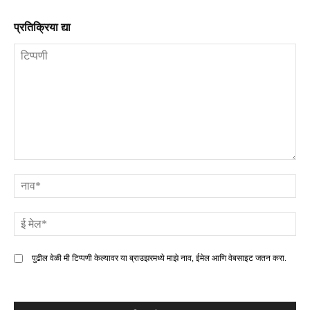
प्रतिक्रिया द्या
टिप्पणी
ना
ई
मे
पुढील वेळी मी टिप्पणी केल्यावर या ब्राउझरमध्ये माझे नाव, ईमेल आणि वेबसाइट जतन करा.