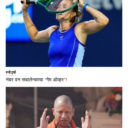
स्पोर्ट्स
नंबर वन सबालेन्काचा ‘गेम ओव्हर’!