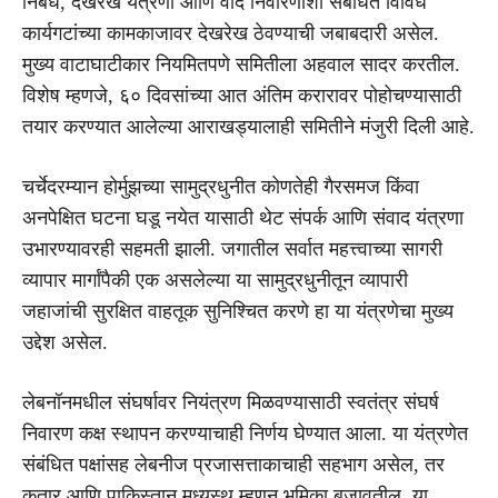
निर्बंध, देखरेख यंत्रणा आणि वाद निवारणाशी संबंधित विविध
कार्यगटांच्या कामकाजावर देखरेख ठेवण्याची जबाबदारी असेल.
मुख्य वाटाघाटीकार नियमितपणे समितीला अहवाल सादर करतील.
विशेष म्हणजे, ६० दिवसांच्या आत अंतिम करारावर पोहोचण्यासाठी
तयार करण्यात आलेल्या आराखड्यालाही समितीने मंजुरी दिली आहे.
चर्चेदरम्यान होर्मुझच्या सामुद्रधुनीत कोणतेही गैरसमज किंवा
अनपेक्षित घटना घडू नयेत यासाठी थेट संपर्क आणि संवाद यंत्रणा
उभारण्यावरही सहमती झाली. जगातील सर्वात महत्त्वाच्या सागरी
व्यापार मार्गांपैकी एक असलेल्या या सामुद्रधुनीतून व्यापारी
जहाजांची सुरक्षित वाहतूक सुनिश्चित करणे हा या यंत्रणेचा मुख्य
उद्देश असेल.
लेबनॉनमधील संघर्षावर नियंत्रण मिळवण्यासाठी स्वतंत्र संघर्ष
निवारण कक्ष स्थापन करण्याचाही निर्णय घेण्यात आला. या यंत्रणेत
संबंधित पक्षांसह लेबनीज प्रजासत्ताकाचाही सहभाग असेल, तर
कतार आणि पाकिस्तान मध्यस्थ म्हणून भूमिका बजावतील. या