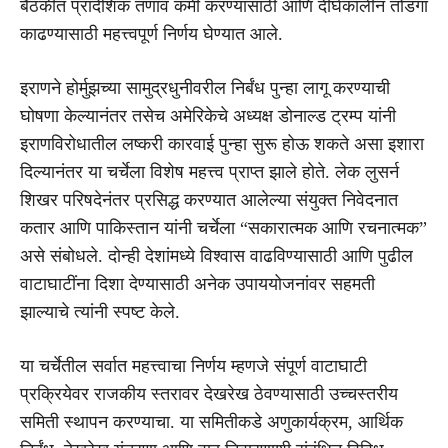
बैठकीत प्रादेशिक तणाव कमी करण्यासाठी आणि दीर्घकालीन तोडगा
काढण्यासाठी महत्त्वपूर्ण निर्णय घेण्यात आले.
इराणने होर्मुझच्या सामुद्रधुनीवरील निर्बंध पुन्हा लागू करण्याची
घोषणा केल्यानंतर तसेच अमेरिकेचे अध्यक्ष डोनाल्ड ट्रम्प यांनी
इराणविरोधातील लष्करी कारवाई पुन्हा सुरू होऊ शकते असा इशारा
दिल्यानंतर या चर्चेला विशेष महत्त्व प्राप्त झाले होते. लेक लुसर्न
शिखर परिषदेनंतर प्रसिद्ध करण्यात आलेल्या संयुक्त निवेदनात
कतार आणि पाकिस्तान यांनी चर्चेला “सकारात्मक आणि रचनात्मक”
असे संबोधले. दोन्ही देशांमध्ये विश्वास वाढविण्यासाठी आणि पुढील
वाटाघाटींना दिशा देण्यासाठी अनेक उपाययोजनांवर सहमती
झाल्याचे त्यांनी स्पष्ट केले.
या चर्चेतील सर्वात महत्त्वाचा निर्णय म्हणजे संपूर्ण वाटाघाटी
प्रक्रियेवर राजकीय स्तरावर देखरेख ठेवण्यासाठी उच्चस्तरीय
समिती स्थापन करण्याचा. या समितीकडे अणुकार्यक्रम, आर्थिक