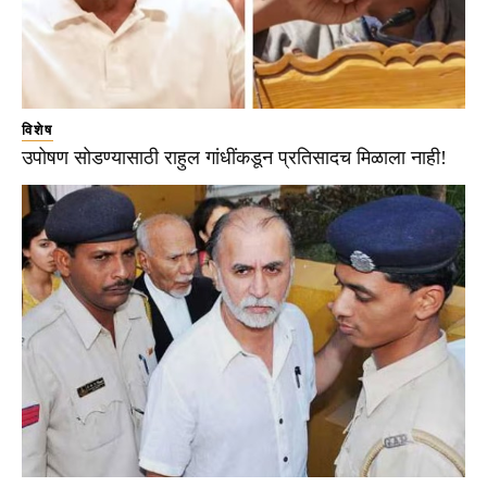
विशेष
उपोषण सोडण्यासाठी राहुल गांधींकडून प्रतिसादच मिळाला नाही!