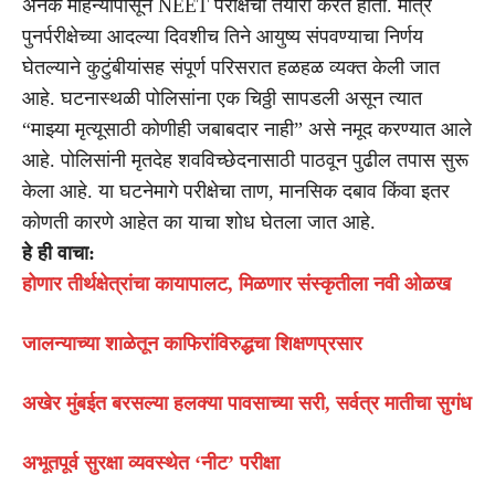
अनेक महिन्यांपासून NEET परीक्षेची तयारी करत होती. मात्र
पुनर्परीक्षेच्या आदल्या दिवशीच तिने आयुष्य संपवण्याचा निर्णय
घेतल्याने कुटुंबीयांसह संपूर्ण परिसरात हळहळ व्यक्त केली जात
आहे. घटनास्थळी पोलिसांना एक चिठ्ठी सापडली असून त्यात
“माझ्या मृत्यूसाठी कोणीही जबाबदार नाही” असे नमूद करण्यात आले
आहे. पोलिसांनी मृतदेह शवविच्छेदनासाठी पाठवून पुढील तपास सुरू
केला आहे. या घटनेमागे परीक्षेचा ताण, मानसिक दबाव किंवा इतर
कोणती कारणे आहेत का याचा शोध घेतला जात आहे.
हे ही वाचा:
होणार तीर्थक्षेत्रांचा कायापालट, मिळणार संस्कृतीला नवी ओळख
जालन्याच्या शाळेतून काफिरांविरुद्धचा शिक्षणप्रसार
अखेर मुंबईत बरसल्या हलक्या पावसाच्या सरी, सर्वत्र मातीचा सुगंध
अभूतपूर्व सुरक्षा व्यवस्थेत ‘नीट’ परीक्षा