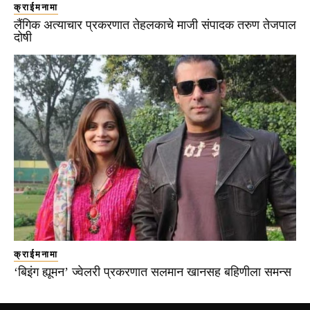
क्राईमनामा
लैंगिक अत्याचार प्रकरणात तेहलकाचे माजी संपादक तरुण तेजपाल
दोषी
क्राईमनामा
‘बिइंग ह्यूमन’ ज्वेलरी प्रकरणात सलमान खानसह बहिणीला समन्स