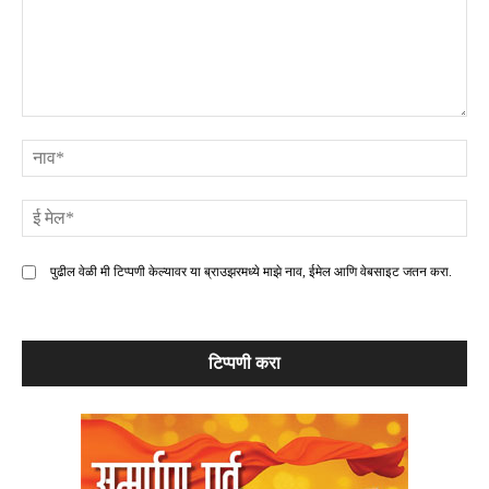
टिप्पणी
ना
ई
मे
पुढील वेळी मी टिप्पणी केल्यावर या ब्राउझरमध्ये माझे नाव, ईमेल आणि वेबसाइट जतन करा.