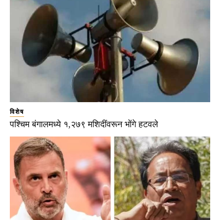
विशेष
पश्चिम बंगालमध्ये १,२७९ मशिदींवरून भोंगे हटवले