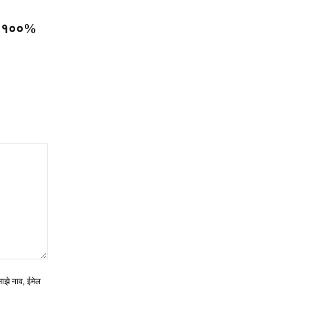
र; १००%
माझे नाव, ईमेल