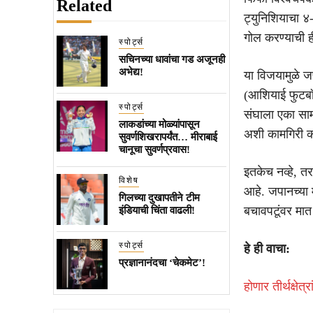
Related
ट्युनिशियाचा ४
गोल करण्याची ह
स्पोर्ट्स
सचिनच्या धावांचा गड अजूनही
अभेद्य!
या विजयामुळे 
(आशियाई फुटबॉल
स्पोर्ट्स
संघाला एका साम
लाकडांच्या मोळ्यांपासून
अशी कामगिरी क
सुवर्णशिखरापर्यंत… मीराबाई
चानूचा सुवर्णप्रवास!
इतकेच नव्हे, त
विशेष
आहे. जपानच्या म
गिलच्या दुखापतीने टीम
बचावपटूंवर मा
इंडियाची चिंता वाढली!
स्पोर्ट्स
हे ही वाचा:
प्रज्ञानानंदचा ‘चेकमेट’!
होणार तीर्थक्ष