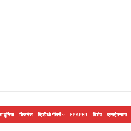
श दुनिया
बिजनेस
व्हिडीओ गॅलरी
EPAPER
विशेष
क्राईमनामा