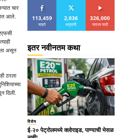
न्यात चार
टात आले.
113,459
2,036
326,000
चाहते
अनुयायी
सदस्य यादी
 एएफसी
्याही
इतर नवीनतम कथा
ेला असून
यही ठरला
ुनिशियाच्या
ून दिली.
विशेष
ई-२० पेट्रोलमध्ये क्लोराइड, पाण्याची भेसळ
नाही!