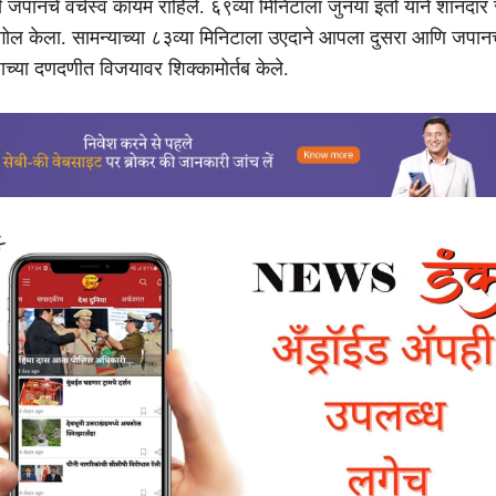
ी जपानचे वर्चस्व कायम राहिले. ६९व्या मिनिटाला जुनया इतो याने शानदार 
ा गोल केला. सामन्याच्या ८३व्या मिनिटाला उएदाने आपला दुसरा आणि जपान
ाच्या दणदणीत विजयावर शिक्कामोर्तब केले.