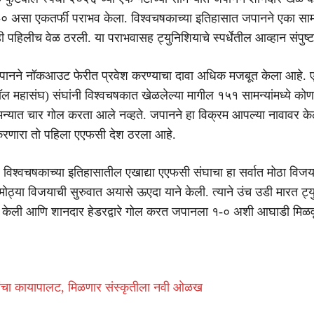
-० असा एकतर्फी पराभव केला. विश्वचषकाच्या इतिहासात जपानने एका साम
ी पहिलीच वेळ ठरली. या पराभवासह ट्युनिशियाचे स्पर्धेतील आव्हान संपुष्
जपानने नॉकआउट फेरीत प्रवेश करण्याचा दावा अधिक मजबूत केला आहे.
 महासंघ) संघांनी विश्वचषकात खेळलेल्या मागील १५१ सामन्यांमध्ये कोणत
न्यात चार गोल करता आले नव्हते. जपानने हा विक्रम आपल्या नावावर क
रणारा तो पहिला एएफसी देश ठरला आहे.
र विश्वचषकाच्या इतिहासातील एखाद्या एएफसी संघाचा हा सर्वात मोठा विज
ोठ्या विजयाची सुरुवात अयासे ऊएदा याने केली. त्याने उंच उडी मारत ट्य
त केली आणि शानदार हेडरद्वारे गोल करत जपानला १-० अशी आघाडी मिळव
ेत्रांचा कायापालट, मिळणार संस्कृतीला नवी ओळख