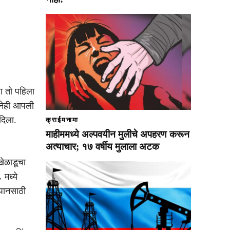
ा तो पहिला
ानेही आपली
दिला.
क्राईमनामा
माहीममध्ये अल्पवयीन मुलीचे अपहरण करून
अत्याचार; १७ वर्षीय मुलाला अटक
खेळाडूचा
 मध्ये
जपानसाठी