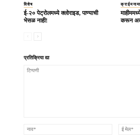
विशेष
क्राईमनाम
ई-२० पेट्रोलमध्ये क्लोराइड, पाण्याची
माहीममध्
भेसळ नाही!
करून अत्
प्रतिक्रिया द्या
टिप्पणी
नाव*