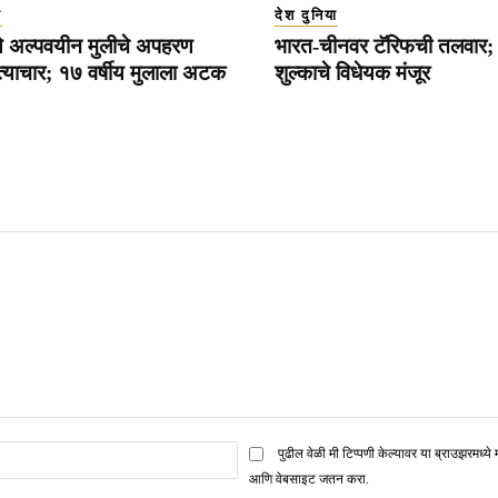
ा
देश दुनिया
ये अल्पवयीन मुलीचे अपहरण
भारत-चीनवर टॅरिफची तलवा
याचार; १७ वर्षीय मुलाला अटक
शुल्काचे विधेयक मंजूर
ई
पुढील वेळी मी टिप्पणी केल्यावर या ब्राउझरमध्ये 
मेल*
आणि वेबसाइट जतन करा.