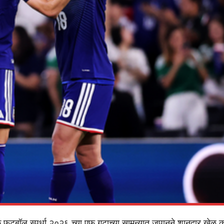
 फुटबॉल स्पर्धा २०२६ च्या एफ गटाच्या सामन्यात जपानने शानदार खेळ 