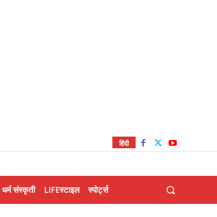
हिंदी
धर्म संस्कृती
LIFEस्टाइल
स्पोर्ट्स