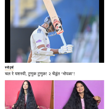
स्पोर्ट्स
चल रे यशस्वी, टुणुक टुणुक! २ चेंडूंत ‘भोपळा’!