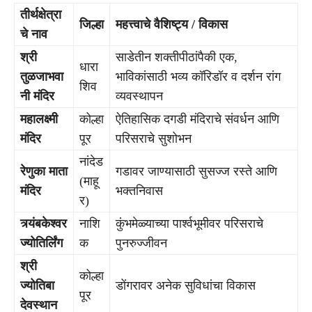
तीर्थक्षेत्रा
जिल्हा
महत्त्वाचे वैशिष्ट्य / विकास
चे नाव
श्री
साडेतीन शक्तीपीठांपैकी एक,
धारा
तुळजाभवा
भाविकांसाठी भव्य कॉरिडॉर व दर्शन रांग
शिव
नी मंदिर
व्यवस्थापन
महालक्ष्मी
कोल्हा
ऐतिहासिक दगडी मंदिराचे संवर्धन आणि
मंदिर
पूर
परिसराचे सुशोभन
नांदेड
रेणुका माता
गडावर जाण्यासाठी सुसज्ज रस्ते आणि
(माहू
मंदिर
भक्तनिवास
र)
त्र्यंबकेश्वर
नाशि
कुंभमेळ्याच्या पार्श्वभूमीवर परिसराचे
ज्योतिर्लिंग
क
पुनरुज्जीवन
श्री
कोल्हा
ज्योतिबा
डोंगरावर अनेक सुविधांचा विकास
पूर
देवस्थान