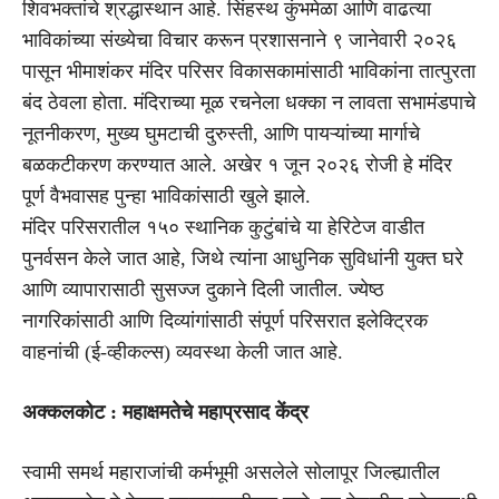
शिवभक्तांचे श्रद्धास्थान आहे. सिंहस्थ कुंभमेळा आणि वाढत्या
भाविकांच्या संख्येचा विचार करून प्रशासनाने ९ जानेवारी २०२६
पासून भीमाशंकर मंदिर परिसर विकासकामांसाठी भाविकांना तात्पुरता
बंद ठेवला होता. मंदिराच्या मूळ रचनेला धक्का न लावता सभामंडपाचे
नूतनीकरण, मुख्य घुमटाची दुरुस्ती, आणि पायऱ्यांच्या मार्गाचे
बळकटीकरण करण्यात आले. अखेर १ जून २०२६ रोजी हे मंदिर
पूर्ण वैभवासह पुन्हा भाविकांसाठी खुले झाले.
मंदिर परिसरातील १५० स्थानिक कुटुंबांचे या हेरिटेज वाडीत
पुनर्वसन केले जात आहे, जिथे त्यांना आधुनिक सुविधांनी युक्त घरे
आणि व्यापारासाठी सुसज्ज दुकाने दिली जातील. ज्येष्ठ
नागरिकांसाठी आणि दिव्यांगांसाठी संपूर्ण परिसरात इलेक्ट्रिक
वाहनांची (ई-व्हीकल्स) व्यवस्था केली जात आहे.
अक्कलकोट : महाक्षमतेचे महाप्रसाद केंद्र
स्वामी समर्थ महाराजांची कर्मभूमी असलेले सोलापूर जिल्ह्यातील