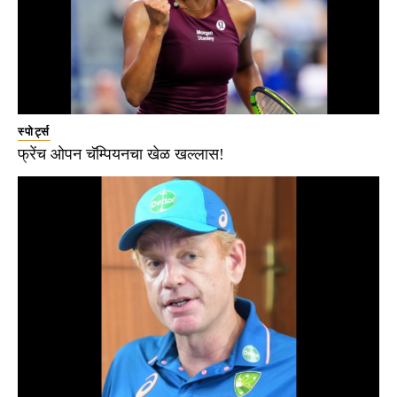
स्पोर्ट्स
फ्रेंच ओपन चॅम्पियनचा खेळ खल्लास!