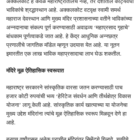
अक्कलकोट हे केवळ महाराष्ट्रातीलच नव्हे, तर देशातील कोट्यवधी
भाविकांचे श्रद्धास्थान आहे. अक्कलकोट वटवृक्ष स्वामी समर्थ
महाराज देवस्थान आणि मुख्य मंदिर प्रशासनाच्या वतीने भाविकांच्या
अन्नदानाचा संकल्प पूर्ण करण्यासाठी अवाढव्य ‘महाप्रसाद गृहाचे’
बांधकाम पूर्णत्वाकडे जात आहे. हे केंद्र आधुनिक अन्नछत्र
प्रणालीचे जागतिक मॉडेल म्हणून उदयास येत आहे. या नूतन
इमारतीत एक लाख भाविक महाप्रसादाचा लाभ घेऊ शकतील.
मंदिरे मूळ ऐतिहासिक स्वरूपात
महाराष्ट्र सरकारने सांस्कृतिक वारसा जतन करण्यासाठी पाच
हजार कोटी रुपयांची भव्य ‘हेरिटेज संवर्धन आणि तीर्थक्षेत्र विकास
योजना’ लागू केली आहे. सांस्कृतिक कार्य खात्याच्या या योजनेचा
मुख्य उद्देश मंदिरांना त्यांचे मूळ ऐतिहासिक स्वरूप मिळवून देणे हा
आहे.
बऱ्याच वर्षांपासून अनेक प्राचीन मंदिरांवर सिमेंटचे गिलावे, चुकीचे