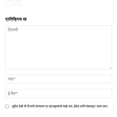
प्रतिक्रिया द्या
टिप्पणी
ना
ई
मे
पुढील वेळी मी टिप्पणी केल्यावर या ब्राउझरमध्ये माझे नाव, ईमेल आणि वेबसाइट जतन करा.