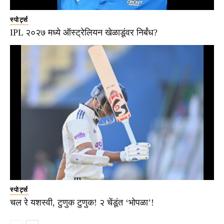
स्पोर्ट्स
IPL २०२७ मध्ये ऑस्ट्रेलियन खेळाडूंवर निर्बंध?
स्पोर्ट्स
चल रे यशस्वी, टुणुक टुणुक! २ चेंडूंत ‘भोपळा’!