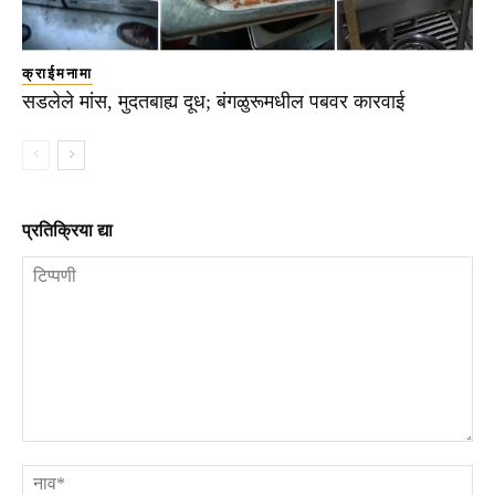
क्राईमनामा
सडलेले मांस, मुदतबाह्य दूध; बंगळुरूमधील पबवर कारवाई
प्रतिक्रिया द्या
टिप्पणी
ना