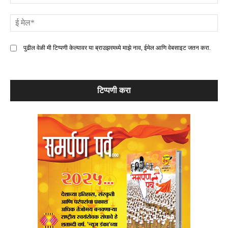
ई
मे
पुढील वेळी मी टिप्पणी केल्यावर या ब्राउझरमध्ये माझे नाव, ईमेल आणि वेबसाइट जतन करा.