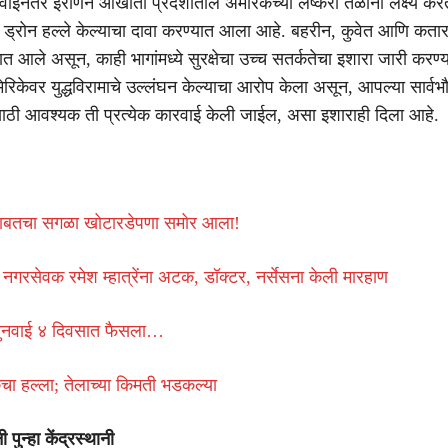
रवाईनंतर इराणने आखाती प्रदेशातील अमेरिकेच्या लष्करी तळांना लक्ष्य कर
आणि ड्रोन हल्ले केल्याचा दावा करण्यात आला आहे. बहरीन, कुवेत आणि कता
यात आले असून, काही भागांमध्ये सुरक्षेचा उच्च सतर्कतेचा इशारा जारी कर
रिकेवर युद्धविरामाचे उल्लंघन केल्याचा आरोप केला असून, आपल्या सार्वभौ
साठी आवश्यक ती प्रत्येक कारवाई केली जाईल, असा इशाराही दिला आहे.
कबाबतचा सगळा खोटारडेपणा समोर आला!
 नगरसेवक रमेश म्हात्रेंना अटक, डॉक्टर, नर्सेसना केली मारहाण
सुनवाई ४ दिवसात फैसला…
चा हल्ला; तेलाच्या किमती भडकल्या
ी पुन्हा केंद्रस्थानी