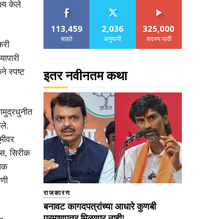
्य केले
113,459
2,036
325,000
चाहते
अनुयायी
सदस्य यादी
करी
्यापारी
ने स्पष्ट
इतर नवीनतम कथा
ामुद्रधुनीत
ले.
ूमीवर
बास, सिरीक
्मक
ाणी
राजकारण
बनावट कागदपत्रांच्या आधारे कुणबी
प्रमाणपत्र मिळणार नाही!