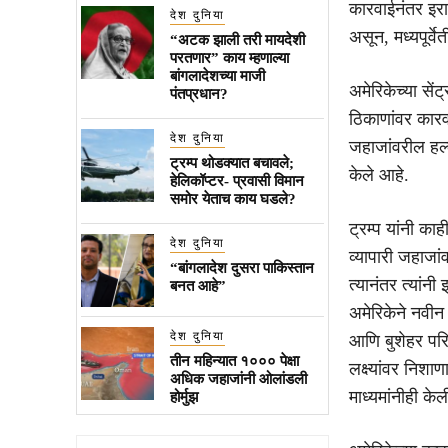
कारवाईनंतर इरा
देश दुनिया
असून, मध्यपूर्व
“अटक झाली तरी मायदेशी
परतणार” काय म्हणाल्या
बांगलादेशच्या माजी
अमेरिकेच्या से
पंतप्रधान?
ठिकाणांवर कारवाई
देश दुनिया
जहाजांवरील हल्ल्
ट्रम्प थोडक्यात बचावले;
केले आहे.
हेलिकॉप्टर- प्रवासी विमान
समोर येताच काय घडले?
ट्रम्प यांनी काह
देश दुनिया
व्यापारी जहाजां
“बांगलादेश दुसरा पाकिस्तान
त्यानंतर त्यांन
बनत आहे”
अमेरिकेने नवीन 
देश दुनिया
आणि बुशेहर परि
तीन महिन्यात १००० पेक्षा
लक्ष्यांवर निशा
अधिक जहाजांनी ओलांडली
माध्यमांनीही के
होर्मुझ