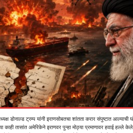
्राध्यक्ष डोनाल्ड ट्रम्प यांनी इराणसोबतचा शांतता करार संपुष्टात आल्याची 
या काही तासांत अमेरिकेने इराणवर पुन्हा मोठ्या प्रमाणावर हवाई हल्ले केले