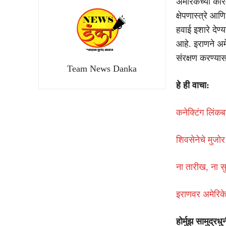
अमेरिकेच्या का
क्षेपणास्त्रे 
हवाई इशारे देण्
आहे. इराणने अमे
संरक्षण करण्या
Team News Danka
हे ही वाचा:
कनेक्टिंग लिं
शिवसेनेचे मुजोर
ना तारीख, ना 
इराणवर अमेरिके
होर्मुझ सामुद्रधुन