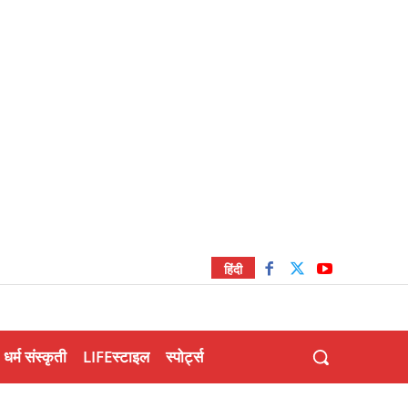
हिंदी
धर्म संस्कृती
LIFEस्टाइल
स्पोर्ट्स