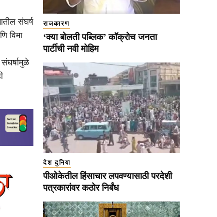
गातील संघर्ष
राजकारण
णि विमा
‘क्या बोलती पब्लिक’ कॉक्रोच जनता
पार्टीची नवी मोहिम
संघर्षामुळे
ी
देश दुनिया
पीओकेतील हिंसाचार लपवण्यासाठी परदेशी
पत्रकारांवर कठोर निर्बंध