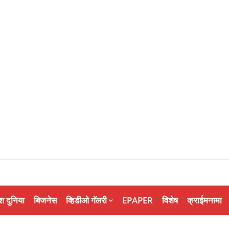
श दुनिया
बिजनेस
व्हिडीओ गॅलरी
EPAPER
विशेष
क्राईमनामा